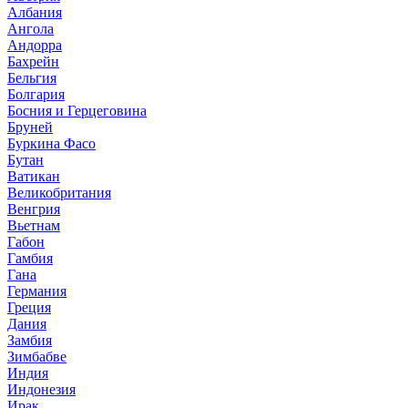
Албания
Ангола
Андорра
Бахрейн
Бельгия
Болгария
Босния и Герцеговина
Бруней
Буркина Фасо
Бутан
Ватикан
Великобритания
Венгрия
Вьетнам
Габон
Гамбия
Гана
Германия
Греция
Дания
Замбия
Зимбабве
Индия
Индонезия
Ирак