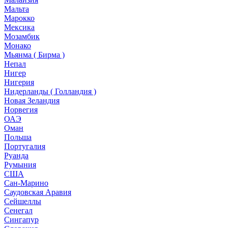
Мальта
Марокко
Мексика
Мозамбик
Монако
Мьянма ( Бирма )
Непал
Нигер
Нигерия
Нидерланды ( Голландия )
Новая Зеландия
Норвегия
ОАЭ
Оман
Польша
Португалия
Руанда
Румыния
США
Сан-Марино
Саудовская Аравия
Сейшеллы
Сенегал
Сингапур