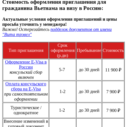
Стоимость оформления приглашения для
гражданина Вьетнама на визу в Россию:
Актуальные условия оформления приглашений и цены
просьба уточнять у менеджера!
Важно! Остерегайтесь
подделок документов от имени
"Вита трэвел"
Срок
Тип приглашения
оформления
Пребывание
Стоимость
(р.дн)
Оформление E-Visa в
России
5-7
до 30 дней
11 900 ₽
консульский сбор
включен
Оплата консульского
сбора на E-Visa
1-2
до 30 дней
7 900 ₽
при самостоятельном
оформлении
Туристическое /
1-2
до 30 дней
7 900 ₽
однократное
Внесение изменений в
готовый документ