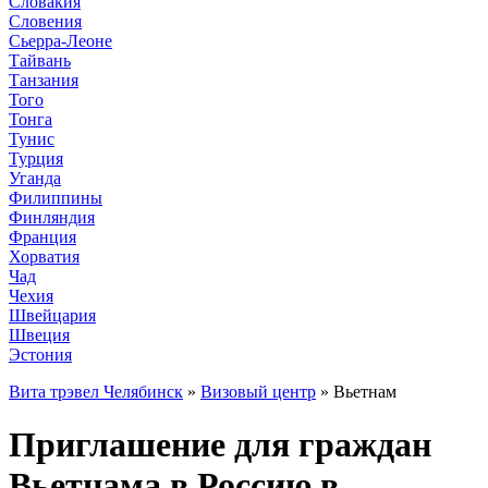
Словакия
Словения
Сьерра-Леоне
Тайвань
Танзания
Того
Тонга
Тунис
Турция
Уганда
Филиппины
Финляндия
Франция
Хорватия
Чад
Чехия
Швейцария
Швеция
Эстония
Вита трэвел Челябинск
»
Визовый центр
» Вьетнам
Приглашение для граждан
Вьетнама в Россию в