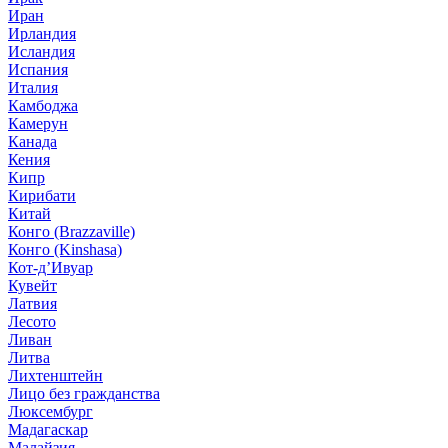
Иран
Ирландия
Исландия
Испания
Италия
Камбоджа
Камерун
Канада
Кения
Кипр
Кирибати
Китай
Конго (Brazzaville)
Конго (Kinshasa)
Кот-д’Ивуар
Кувейт
Латвия
Лесото
Ливан
Литва
Лихтенштейн
Лицо без гражданства
Люксембург
Мадагаскар
Малайзия