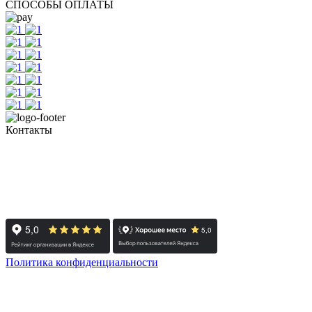
СПОСОБЫ ОПЛАТЫ
Контакты
+7 (351) 700-11-10, 200-99-10
454091, г. Челябинск, ул. Карла Маркса, д. 83
Реестровый номер туроператора - РТО 022613
Политика конфиденциальности
© 2008-2024 - Администратор сайта ООО ТК "Вита трэвел",
ИНН 7452023824