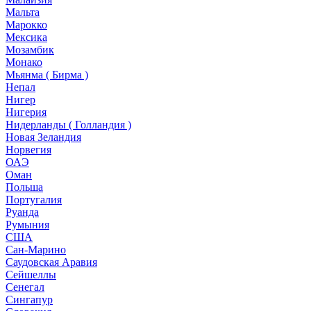
Мальта
Марокко
Мексика
Мозамбик
Монако
Мьянма ( Бирма )
Непал
Нигер
Нигерия
Нидерланды ( Голландия )
Новая Зеландия
Норвегия
ОАЭ
Оман
Польша
Португалия
Руанда
Румыния
США
Сан-Марино
Саудовская Аравия
Сейшеллы
Сенегал
Сингапур