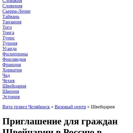
Словакия
Словения
Сьерра-Леоне
Тайвань
Танзания
Того
Тонга
Тунис
Турция
Уганда
Филиппины
Финляндия
Франция
Хорватия
Чад
Чехия
Швейцария
Швеция
Эстония
Вита трэвел Челябинск
»
Визовый центр
» Швейцария
Приглашение для граждан
Швейцарии в Россию в