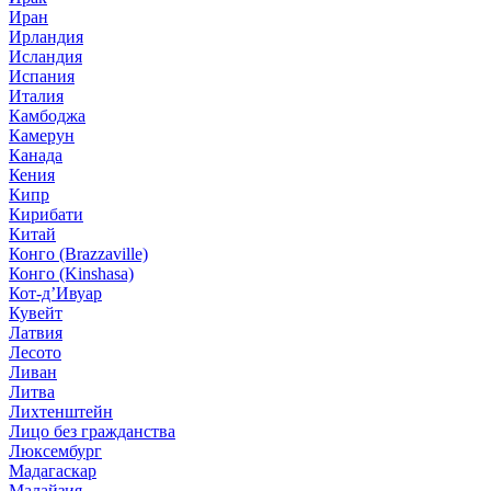
Иран
Ирландия
Исландия
Испания
Италия
Камбоджа
Камерун
Канада
Кения
Кипр
Кирибати
Китай
Конго (Brazzaville)
Конго (Kinshasa)
Кот-д’Ивуар
Кувейт
Латвия
Лесото
Ливан
Литва
Лихтенштейн
Лицо без гражданства
Люксембург
Мадагаскар
Малайзия