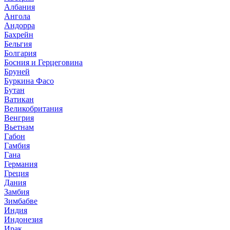
Албания
Ангола
Андорра
Бахрейн
Бельгия
Болгария
Босния и Герцеговина
Бруней
Буркина Фасо
Бутан
Ватикан
Великобритания
Венгрия
Вьетнам
Габон
Гамбия
Гана
Германия
Греция
Дания
Замбия
Зимбабве
Индия
Индонезия
Ирак