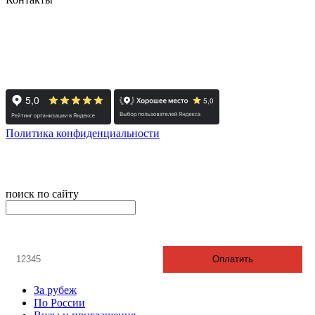
+7 (351) 700-11-10, 200-99-10
454091, г. Челябинск, ул. Карла Маркса, д. 83
Реестровый номер туроператора - РТО 022613
Политика конфиденциальности
© 2008-2024 - Администратор сайта ООО ТК "Вита трэвел",
ИНН 7452023824
поиск по сайту
онлайн оплата
Введите номер счета / договора
Оплатить
За рубеж
По России