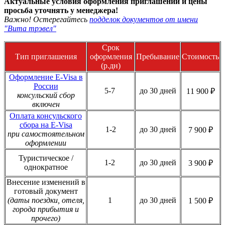
Актуальные условия оформления приглашений и цены
просьба уточнять у менеджера!
Важно! Остерегайтесь
подделок документов от имени
"Вита трэвел"
Срок
Тип приглашения
оформления
Пребывание
Стоимость
(р.дн)
Оформление E-Visa в
России
5-7
до 30 дней
11 900 ₽
консульский сбор
включен
Оплата консульского
сбора на E-Visa
1-2
до 30 дней
7 900 ₽
при самостоятельном
оформлении
Туристическое /
1-2
до 30 дней
3 900 ₽
однократное
Внесение изменений в
готовый документ
(даты поездки, отеля,
1
до 30 дней
1 500 ₽
города прибытия и
прочего)