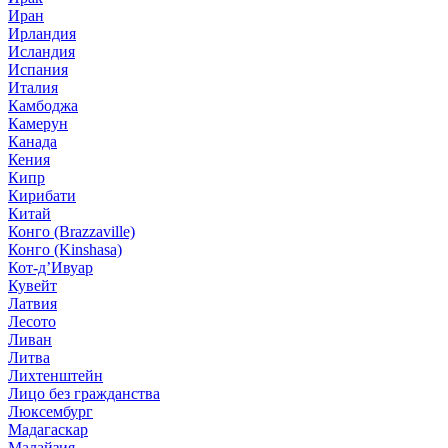
Иран
Ирландия
Исландия
Испания
Италия
Камбоджа
Камерун
Канада
Кения
Кипр
Кирибати
Китай
Конго (Brazzaville)
Конго (Kinshasa)
Кот-д’Ивуар
Кувейт
Латвия
Лесото
Ливан
Литва
Лихтенштейн
Лицо без гражданства
Люксембург
Мадагаскар
Малайзия