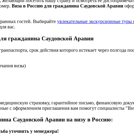
м, желающий посетить нашу страну и осмотреть ее достопримеча
номер.
Виза в Россию для гражданина Саудовской Аравии
офор
странных гостей. Выбирайте
увлекательные экскурсионные туры 
ля вас.
для гражданина Саудовской Аравии
ранпаспорта, срок действия которого истекает через полгода п
нчания визы)
медицинскую страховку, гарантийное письмо, финансовую док
нные с оформлением приглашения вам помогут специалисты "Вит
ина Саудовской Аравии на визу в Россию:
ьба уточнять у менеджера!