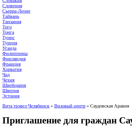
Словакия
Словения
Сьерра-Леоне
Тайвань
Танзания
Того
Тонга
Тунис
Турция
Уганда
Филиппины
Финляндия
Франция
Хорватия
Чад
Чехия
Швейцария
Швеция
Эстония
Вита трэвел Челябинск
»
Визовый центр
» Саудовская Аравия
Приглашение для граждан Сау