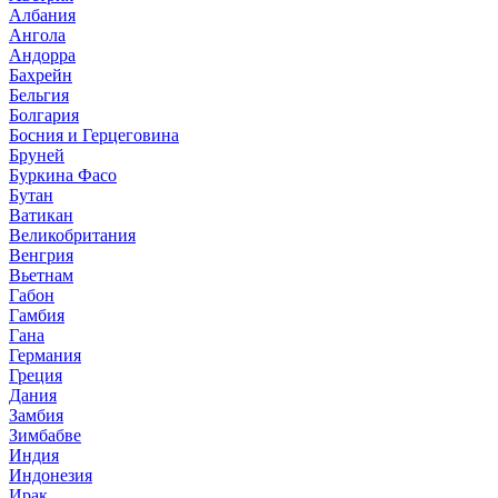
Албания
Ангола
Андорра
Бахрейн
Бельгия
Болгария
Босния и Герцеговина
Бруней
Буркина Фасо
Бутан
Ватикан
Великобритания
Венгрия
Вьетнам
Габон
Гамбия
Гана
Германия
Греция
Дания
Замбия
Зимбабве
Индия
Индонезия
Ирак