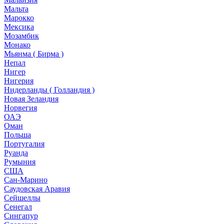
Мальта
Марокко
Мексика
Мозамбик
Монако
Мьянма ( Бирма )
Непал
Нигер
Нигерия
Нидерланды ( Голландия )
Новая Зеландия
Норвегия
ОАЭ
Оман
Польша
Португалия
Руанда
Румыния
США
Сан-Марино
Саудовская Аравия
Сейшеллы
Сенегал
Сингапур