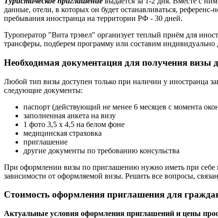
Туристическое приглашение
выдается за 1-2 дня. Вместе с ни
данные, отели, в которых он будет останавливаться, референс-
пребывания иностранца на территории РФ - 30 дней.
Туроператор "Вита трэвел" организует теплый приём для ино
трансферы, подберем программу или составим индивидуально д
Необходимая документация для получения визы 
Любой тип визы доступен только при наличии у иностранца заг
следующие документы:
паспорт (действующий не менее 6 месяцев с момента око
заполненная анкета на визу
1 фото 3,5 х 4,5 на белом фоне
медицинская страховка
приглашение
другие документы по требованию консульства
При оформлении визы по приглашению нужно иметь при себе 
зависимости от оформляемой визы. Решить все вопросы, связа
Стоимость оформления приглашения для граждан
Актуальные условия оформления приглашений и цены прос