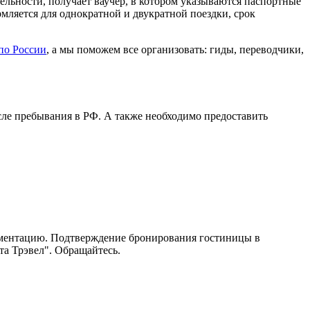
тельности, получает ваучер, в котором указываются паспортные
мляется для однократной и двукратной поездки, срок
по России
, а мы поможем все организовать: гиды, переводчики,
осле пребывания в РФ. А также необходимо предоставить
ументацию. Подтверждение бронирования гостиницы в
а Трэвел". Обращайтесь.