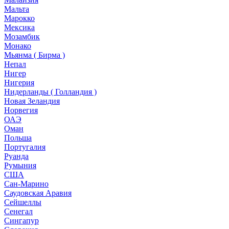
Мальта
Марокко
Мексика
Мозамбик
Монако
Мьянма ( Бирма )
Непал
Нигер
Нигерия
Нидерланды ( Голландия )
Новая Зеландия
Норвегия
ОАЭ
Оман
Польша
Португалия
Руанда
Румыния
США
Сан-Марино
Саудовская Аравия
Сейшеллы
Сенегал
Сингапур