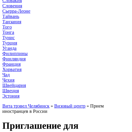
Словакия
Словения
Сьерра-Леоне
Тайвань
Танзания
Того
Тонга
Тунис
Турция
Уганда
Филиппины
Финляндия
Франция
Хорватия
Чад
Чехия
Швейцария
Швеция
Эстония
Вита трэвел Челябинск
»
Визовый центр
» Прием
иностранцев в России
Приглашение для