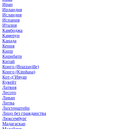
Иран
Ирландия
Исландия
Испания
Италия
Камбоджа
Камерун
Канада
Кения
Кипр
Кирибати
Китай
Конго (Brazzaville)
Конго (Kinshasa)
Кот-д’Ивуар
Кувейт
Латвия
Лесото
Ливан
Литва
Лихтенштейн
Лицо без гражданства
Люксембург
Мадагаскар
Малайзия