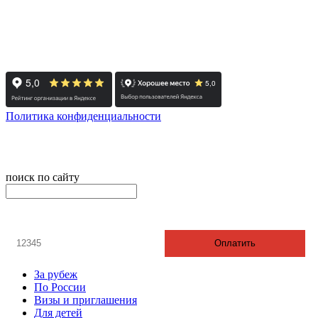
+7 (351) 700-11-10, 200-99-10
454091, г. Челябинск, ул. Карла Маркса, д. 83
Реестровый номер туроператора - РТО 022613
Политика конфиденциальности
© 2008-2024 - Администратор сайта ООО ТК "Вита трэвел",
ИНН 7452023824
поиск по сайту
онлайн оплата
Введите номер счета / договора
Оплатить
За рубеж
По России
Визы и приглашения
Для детей