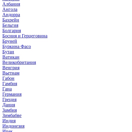
Албания
Ангола
Андорра
Бахрейн
Бельгия
Болгария
Босния и Герцеговина
Бруней
Буркина Фасо
Бутан
Ватикан
Великобритания
Венгрия
Вьетнам
Габон
Гамбия
Гана
Германия
Греция
Дания
Замбия
Зимбабве
Индия
Индонезия
Ирак