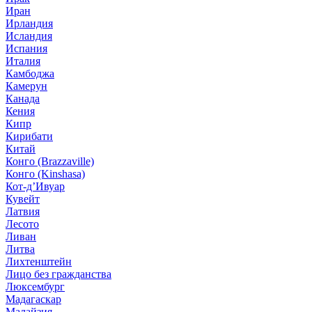
Иран
Ирландия
Исландия
Испания
Италия
Камбоджа
Камерун
Канада
Кения
Кипр
Кирибати
Китай
Конго (Brazzaville)
Конго (Kinshasa)
Кот-д’Ивуар
Кувейт
Латвия
Лесото
Ливан
Литва
Лихтенштейн
Лицо без гражданства
Люксембург
Мадагаскар
Малайзия