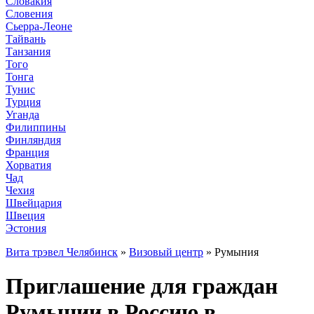
Словакия
Словения
Сьерра-Леоне
Тайвань
Танзания
Того
Тонга
Тунис
Турция
Уганда
Филиппины
Финляндия
Франция
Хорватия
Чад
Чехия
Швейцария
Швеция
Эстония
Вита трэвел Челябинск
»
Визовый центр
» Румыния
Приглашение для граждан
Румынии в Россию в