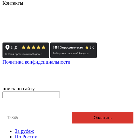
Контакты
+7 (351) 700-11-10, 200-99-10
454091, г. Челябинск, ул. Карла Маркса, д. 83
Реестровый номер туроператора - РТО 022613
Политика конфиденциальности
© 2008-2024 - Администратор сайта ООО ТК "Вита трэвел",
ИНН 7452023824
поиск по сайту
онлайн оплата
Введите номер счета / договора
Оплатить
За рубеж
По России