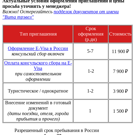
Актуальные условия оформления приглашений и цены
просьба уточнять у менеджера!
Важно! Остерегайтесь
подделок документов от имени
"Вита трэвел"
Срок
Тип приглашения
оформления
Стоимость
(р.дн)
Оформление E-Visa в России
5-7
11 900 ₽
консульский сбор включен
Оплата консульского сбора на E-
Visa
1-2
7 900 ₽
при самостоятельном
оформлении
Туристическое / однократное
1-2
3 900 ₽
Внесение изменений в готовый
документ
1
1 500 ₽
(даты поездки, отеля, города
прибытия и прочего)
Разрешенный срок пребывания в России