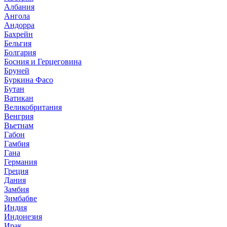
Албания
Ангола
Андорра
Бахрейн
Бельгия
Болгария
Босния и Герцеговина
Бруней
Буркина Фасо
Бутан
Ватикан
Великобритания
Венгрия
Вьетнам
Габон
Гамбия
Гана
Германия
Греция
Дания
Замбия
Зимбабве
Индия
Индонезия
Ирак