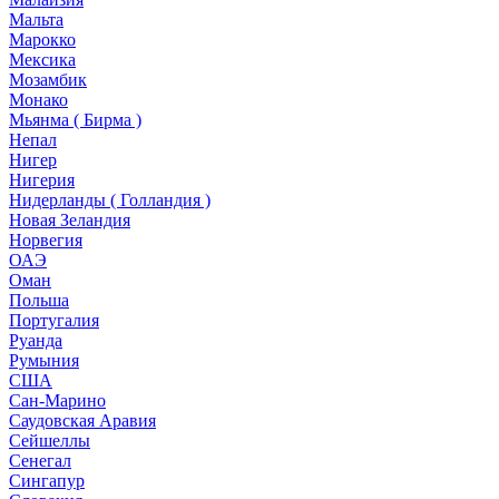
Мальта
Марокко
Мексика
Мозамбик
Монако
Мьянма ( Бирма )
Непал
Нигер
Нигерия
Нидерланды ( Голландия )
Новая Зеландия
Норвегия
ОАЭ
Оман
Польша
Португалия
Руанда
Румыния
США
Сан-Марино
Саудовская Аравия
Сейшеллы
Сенегал
Сингапур