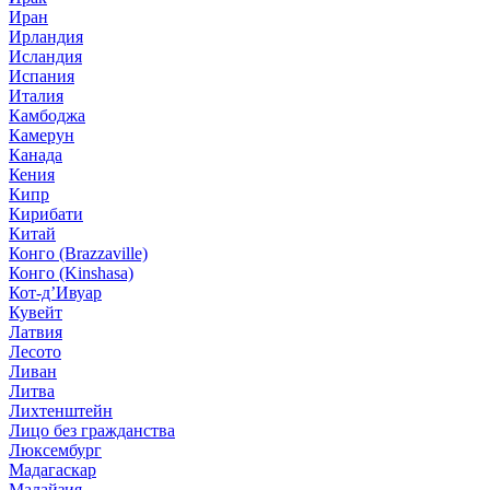
Иран
Ирландия
Исландия
Испания
Италия
Камбоджа
Камерун
Канада
Кения
Кипр
Кирибати
Китай
Конго (Brazzaville)
Конго (Kinshasa)
Кот-д’Ивуар
Кувейт
Латвия
Лесото
Ливан
Литва
Лихтенштейн
Лицо без гражданства
Люксембург
Мадагаскар
Малайзия