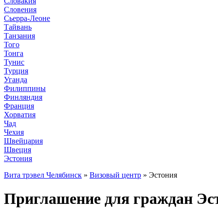
Словакия
Словения
Сьерра-Леоне
Тайвань
Танзания
Того
Тонга
Тунис
Турция
Уганда
Филиппины
Финляндия
Франция
Хорватия
Чад
Чехия
Швейцария
Швеция
Эстония
Вита трэвел Челябинск
»
Визовый центр
» Эстония
Приглашение для граждан Эст