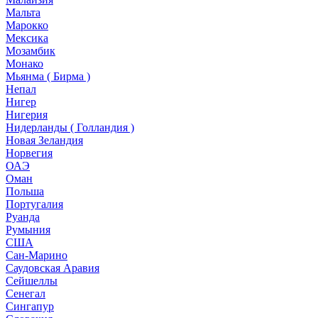
Мальта
Марокко
Мексика
Мозамбик
Монако
Мьянма ( Бирма )
Непал
Нигер
Нигерия
Нидерланды ( Голландия )
Новая Зеландия
Норвегия
ОАЭ
Оман
Польша
Португалия
Руанда
Румыния
США
Сан-Марино
Саудовская Аравия
Сейшеллы
Сенегал
Сингапур