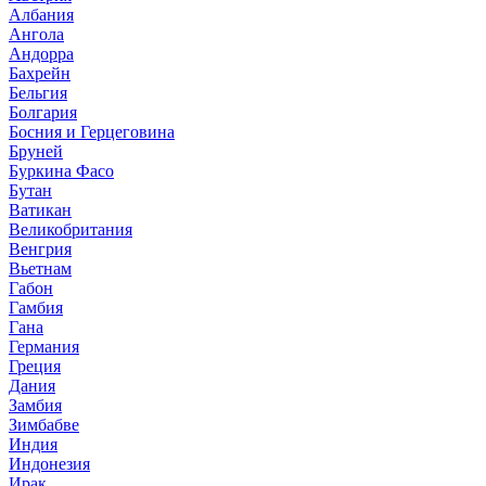
Албания
Ангола
Андорра
Бахрейн
Бельгия
Болгария
Босния и Герцеговина
Бруней
Буркина Фасо
Бутан
Ватикан
Великобритания
Венгрия
Вьетнам
Габон
Гамбия
Гана
Германия
Греция
Дания
Замбия
Зимбабве
Индия
Индонезия
Ирак