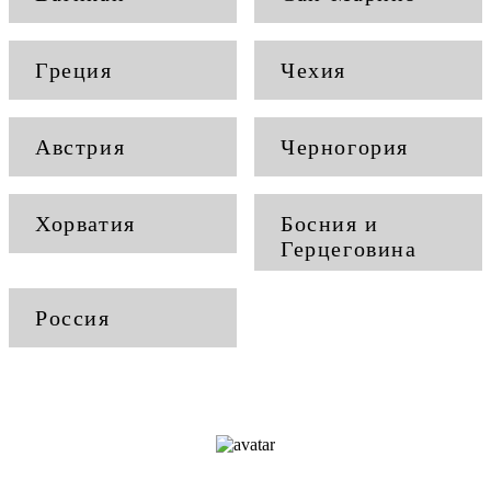
Греция
Чехия
Австрия
Черногория
Хорватия
Босния и
Герцеговина
Россия