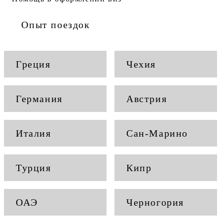
Опыт поездок
Греция
Чехия
Германия
Австрия
Италия
Сан-Марино
Турция
Кипр
ОАЭ
Черногория