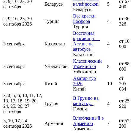
2, 9, 16, 23, 30
от 67
Беларусь
калейдоскоп
5
сентября
400
Беларусь
Все краски
2, 9, 16, 23, 30
от 36
Турция
Босфора
4
сентября 2026
326
Турция
Восточная
красавица —
от 16
3 сентября
Казахстан
Астана на
4
900
автобусе
Казахстан
Классический
от 88
3 сентября
Узбекистан
Узбекистан
8
800
Узбекистан
Аватар-тур
от
3 сентября
Китай
2026
10
205
Китай
034
3, 4, 5, 6, 10, 11, 12,
В Грузию на
13, 17, 18, 19, 20,
от 25
Грузия
минутку...
4
24, 25, 26, 27
920
Грузия
сентября
Влюбленный в
3, 10, 17, 24
от 52
Армения
Армению
7
сентября 2026
200
Армения