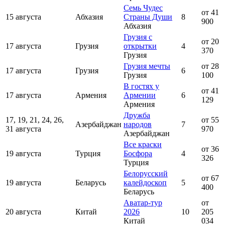
Семь Чудес
от 41
15 августа
Абхазия
Страны Души
8
900
Абхазия
Грузия с
от 20
17 августа
Грузия
открытки
4
370
Грузия
Грузия мечты
от 28
17 августа
Грузия
6
Грузия
100
В гостях у
от 41
17 августа
Армения
Армении
6
129
Армения
Дружба
17, 19, 21, 24, 26,
от 55
Азербайджан
народов
7
31 августа
970
Азербайджан
Все краски
от 36
19 августа
Турция
Босфора
4
326
Турция
Белорусский
от 67
19 августа
Беларусь
калейдоскоп
5
400
Беларусь
Аватар-тур
от
20 августа
Китай
2026
10
205
Китай
034