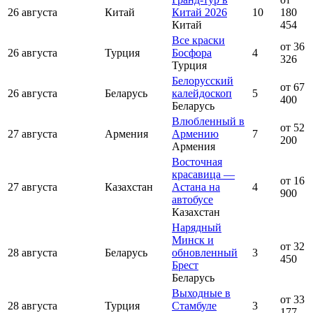
26 августа
Китай
Китай 2026
10
180
Китай
454
Все краски
от 36
26 августа
Турция
Босфора
4
326
Турция
Белорусский
от 67
26 августа
Беларусь
калейдоскоп
5
400
Беларусь
Влюбленный в
от 52
27 августа
Армения
Армению
7
200
Армения
Восточная
красавица —
от 16
27 августа
Казахстан
Астана на
4
900
автобусе
Казахстан
Нарядный
Минск и
от 32
28 августа
Беларусь
обновленный
3
450
Брест
Беларусь
Выходные в
от 33
28 августа
Турция
Стамбуле
3
177