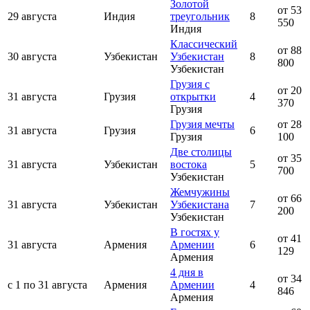
Золотой
от 53
29 августа
Индия
треугольник
8
550
Индия
Классический
от 88
30 августа
Узбекистан
Узбекистан
8
800
Узбекистан
Грузия с
от 20
31 августа
Грузия
открытки
4
370
Грузия
Грузия мечты
от 28
31 августа
Грузия
6
Грузия
100
Две столицы
от 35
31 августа
Узбекистан
востока
5
700
Узбекистан
Жемчужины
от 66
31 августа
Узбекистан
Узбекистана
7
200
Узбекистан
В гостях у
от 41
31 августа
Армения
Армении
6
129
Армения
4 дня в
от 34
с 1 по 31 августа
Армения
Армении
4
846
Армения