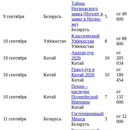
Тайны
Несвижского
замка (Ноч­лег в
от 49
9 сентября
Беларусь
5
зам­ке в Не­сви­
600
же)
Беларусь
Классический
от 88
10 сентября
Узбекистан
Узбекистан
8
800
Узбекистан
Аватар-тур
от
10 сентября
Китай
2026
10
205
Китай
034
Гранд-тур в
от
10 сентября
Китай
Китай 2026
10
180
Китай
454
Пекин –
наследие
от
10 сентября
Китай
Поднебесной
7
132
Империи
000
Китай
Гостеприимный
от 32
11 сентября
Беларусь
Минск
3
000
Беларусь