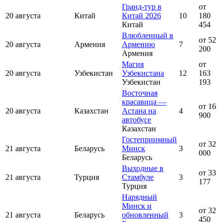
Гранд-тур в
от
20 августа
Китай
Китай 2026
10
180
Китай
454
Влюбленный в
от 52
20 августа
Армения
Армению
7
200
Армения
Магия
от
20 августа
Узбекистан
Узбекистана
12
163
Узбекистан
193
Восточная
красавица —
от 16
20 августа
Казахстан
Астана на
4
900
автобусе
Казахстан
Гостеприимный
от 32
21 августа
Беларусь
Минск
3
000
Беларусь
Выходные в
от 33
21 августа
Турция
Стамбуле
3
177
Турция
Нарядный
Минск и
от 32
21 августа
Беларусь
обновленный
3
450