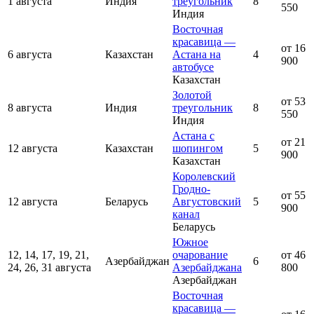
1 августа
Индия
треугольник
8
550
Индия
Восточная
красавица —
от 16
6 августа
Казахстан
Астана на
4
900
автобусе
Казахстан
Золотой
от 53
8 августа
Индия
треугольник
8
550
Индия
Астана с
от 21
12 августа
Казахстан
шопингом
5
900
Казахстан
Королевский
Гродно-
от 55
12 августа
Беларусь
Августовский
5
900
канал
Беларусь
Южное
12, 14, 17, 19, 21,
очарование
от 46
Азербайджан
6
24, 26, 31 августа
Азербайджана
800
Азербайджан
Восточная
красавица —