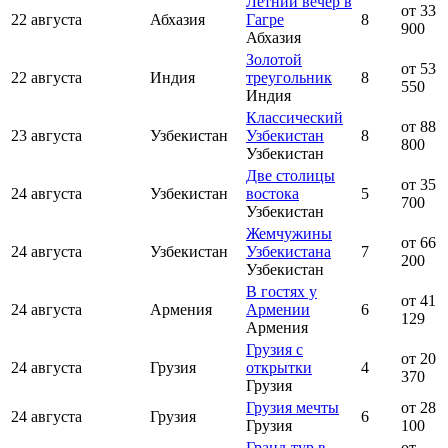
Летний вечер в
от 33
22 августа
Абхазия
Гагре
8
900
Абхазия
Золотой
от 53
22 августа
Индия
треугольник
8
550
Индия
Классический
от 88
23 августа
Узбекистан
Узбекистан
8
800
Узбекистан
Две столицы
от 35
24 августа
Узбекистан
востока
5
700
Узбекистан
Жемчужины
от 66
24 августа
Узбекистан
Узбекистана
7
200
Узбекистан
В гостях у
от 41
24 августа
Армения
Армении
6
129
Армения
Грузия с
от 20
24 августа
Грузия
открытки
4
370
Грузия
Грузия мечты
от 28
24 августа
Грузия
6
Грузия
100
Гранд-тур в
от