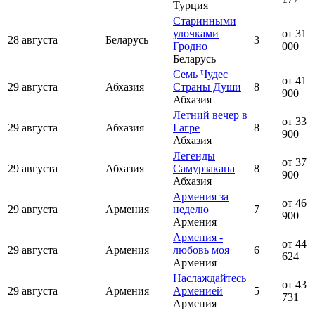
Турция
Старинными
улочками
от 31
28 августа
Беларусь
3
Гродно
000
Беларусь
Семь Чудес
от 41
29 августа
Абхазия
Страны Души
8
900
Абхазия
Летний вечер в
от 33
29 августа
Абхазия
Гагре
8
900
Абхазия
Легенды
от 37
29 августа
Абхазия
Самурзакана
8
900
Абхазия
Армения за
от 46
29 августа
Армения
неделю
7
900
Армения
Армения -
от 44
29 августа
Армения
любовь моя
6
624
Армения
Наслаждайтесь
от 43
29 августа
Армения
Арменией
5
731
Армения