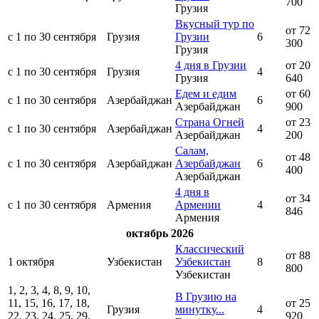
700
Грузия
Вкусный тур по
от 72
с 1 по 30 сентября
Грузия
Грузии
6
300
Грузия
4 дня в Грузии
от 20
с 1 по 30 сентября
Грузия
4
Грузия
640
Едем и едим
от 60
с 1 по 30 сентября
Азербайджан
6
Азербайджан
900
Страна Огней
от 23
с 1 по 30 сентября
Азербайджан
4
Азербайджан
200
Салам,
от 48
с 1 по 30 сентября
Азербайджан
Азербайджан
6
400
Азербайджан
4 дня в
от 34
с 1 по 30 сентября
Армения
Армении
4
846
Армения
октябрь 2026
Классический
от 88
1 октября
Узбекистан
Узбекистан
8
800
Узбекистан
1, 2, 3, 4, 8, 9, 10,
В Грузию на
11, 15, 16, 17, 18,
от 25
Грузия
минутку...
4
22, 23, 24, 25, 29,
920