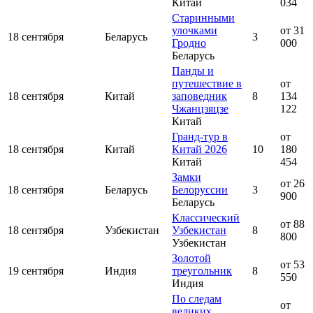
Китай
034
Старинными
улочками
от 31
18 сентября
Беларусь
3
Гродно
000
Беларусь
Панды и
путешествие в
от
18 сентября
Китай
заповедник
8
134
Чжанцзяцзе
122
Китай
Гранд-тур в
от
18 сентября
Китай
Китай 2026
10
180
Китай
454
Замки
от 26
18 сентября
Беларусь
Белоруссии
3
900
Беларусь
Классический
от 88
18 сентября
Узбекистан
Узбекистан
8
800
Узбекистан
Золотой
от 53
19 сентября
Индия
треугольник
8
550
Индия
По следам
от
великих