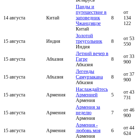
Панды и
путешествие в
от
14 августа
Китай
заповедник
8
134
Чжанцзяцзе
122
Китай
Золотой
от 53
15 августа
Индия
треугольник
8
550
Индия
Летний вечер в
от 33
15 августа
Абхазия
Гагре
8
900
Абхазия
Легенды
от 37
15 августа
Абхазия
Самурзакана
8
900
Абхазия
Наслаждайтесь
от 43
15 августа
Армения
Арменией
5
731
Армения
Армения за
от 46
15 августа
Армения
неделю
7
900
Армения
Армения -
от 44
15 августа
Армения
любовь моя
6
624
Армения