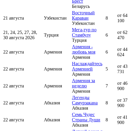
Брест
Беларусь
Восточный
от 64
21 августа
Узбекистан
Караван
8
100
Узбекистан
Мега-тур по
21, 24, 25, 27, 28,
от 62
Турция
Стамбулу
6
30 августа 2026
470
Турция
Армения -
от 44
22 августа
Армения
любовь моя
6
624
Армения
Наслаждайтесь
от 43
22 августа
Армения
Арменией
5
731
Армения
Армения за
от 46
22 августа
Армения
неделю
7
900
Армения
Легенды
от 37
22 августа
Абхазия
Самурзакана
8
900
Абхазия
Семь Чудес
от 41
22 августа
Абхазия
Страны Души
8
900
Абхазия