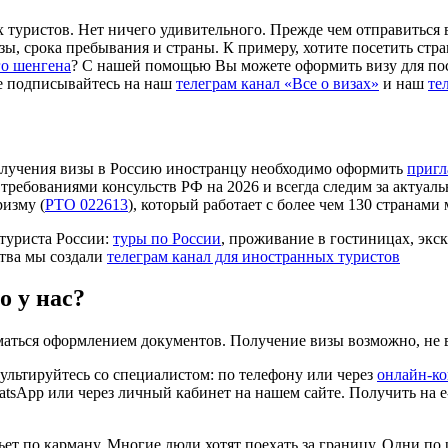
 туристов. Нет ничего удивительного. Прежде чем отправиться 
изы, срока пребывания и страны. К примеру, хотите посетить ст
го шенгена
? С нашей помощью Вы можете оформить визу для пос
же подписывайтесь на наш
телеграм канал «Все о визах»
и наш
те
олучения визы в Россию иностранцу необходимо оформить
пригл
с требованиями консульств РФ на 2026 и всегда следим за акту
изму (
РТО 022613
), который работает с более чем 130 странами
туриста России:
туры по России
, проживание в гостиницах, экс
ства мы создали
телеграм канал для иностранных туристов
о у нас?
маться оформлением документов. Получение визы возможно, не в
льтируйтесь со специалистом: по телефону или через
онлайн-ко
atsApp или через личный кабинет на нашем сайте. Получить на e-
ет по карману. Многие люди хотят поехать за границу. Одни по р