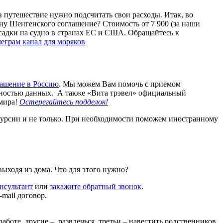
в путешествие нужно подсчитать свои расходы. Итак, во
рану Шенгенского соглашение? Стоимость от 7 900 (за наши
адки на судно в странах ЕС и США. Обращайтесь к
леграм канал для моряков
ашение в Россию
. Мы можем Вам помочь с приемом
альностью данных. А также «Вита трэвел» официальный
 мира!
Остерегайтесь подделок!
курсии и не только. При необходимости поможем иностранному
ыходя из дома. Что для этого нужно?
нсультант
или
закажите обратный звонок
.
mail договор.
аботе, другие – развлечься, третьи – навестить родственников.