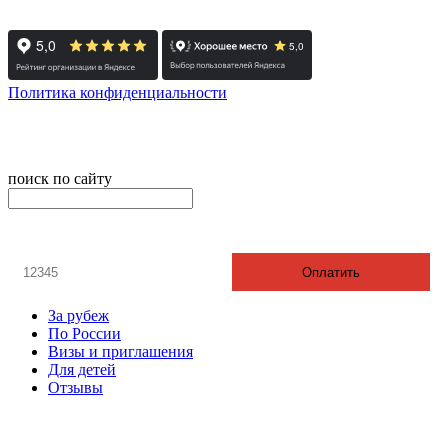
Реестровый номер туроператора - РТО 022613
Политика конфиденциальности
© 2008-2024 - Администратор сайта ООО ТК "Вита трэвел",
ИНН 7452023824
поиск по сайту
онлайн оплата
Введите номер счета / договора
Оплатить
За рубеж
По России
Визы и приглашения
Для детей
Отзывы