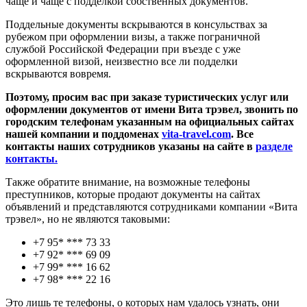
чаще и чаще с подделкой собственных документов.
Поддельные документы вскрываются в консульствах за
рубежом при оформлении визы, а также пограничной
службой Российской Федерации при въезде с уже
оформленной визой, неизвестно все ли подделки
вскрываются вовремя.
Поэтому, просим вас при заказе туристических услуг или
оформлении документов от имени Вита трэвел, звонить по
городским телефонам указанным на официальных сайтах
нашей компании и поддоменах
vita-travel.com
. Все
контакты наших сотрудников указаны на сайте в
разделе
контакты.
Также обратите внимание, на возможные телефоны
преступников, которые продают документы на сайтах
объявлений и представляются сотрудниками компании «Вита
трэвел», но не являются таковыми:
+7 95* *** 73 33
+7 92* *** 69 09
+7 99* *** 16 62
+7 98* *** 22 16
Это лишь те телефоны, о которых нам удалось узнать, они