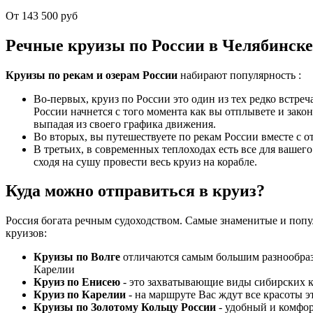
От 143 500 руб
Речные круизы по России в Челябинске 
Круизы по рекам и озерам России
набирают популярность :
Во-первых, круиз по России это один из тех редко встреч
России начнется с того момента как вы отплывете и зако
выпадая из своего графика движения.
Во вторых, вы путешествуете по рекам России вместе с от
В третьих, в современных теплоходах есть все для вашего
сходя на сушу провести весь круиз на корабле.
Куда можно отправиться в круиз?
Россия богата речным судоходством. Самые знаменитые и поп
круизов:
Круизы по Волге
отличаются самым большим разнообраз
Карелии
Круиз по Енисею
- это захватывающие виды сибирских к
Круиз по Карелии
- на маршруте Вас ждут все красоты э
Круизы по Золотому Кольцу России
- удобный и комфо