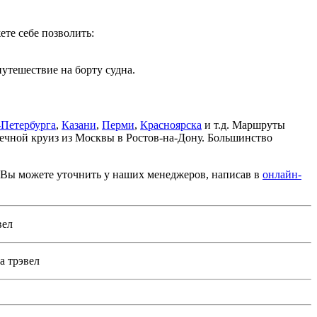
те себе позволить:
утешествие на борту судна.
-Петербурга
,
Казани
,
Перми
,
Красноярска
и т.д. Маршруты
речной круиз из Москвы в Ростов-на-Дону. Большинство
 Вы можете уточнить у наших менеджеров, написав в
онлайн-
вел
а трэвел