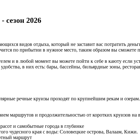
- сезон 2026
ающихся видов отдыха, который не заставит вас потратить деньг
нчится по прибытии в нужное место, таким образом вы сможете п
елем и в любой момент вы можете пойти к себе в каюту если уст
 удобства, в них есть: бары, бассейны, бильярдные зоны, рестор
улярные речные круизы проходят по крупнейшим рекам и озера
ием маршрутов и продолжительностью от коротких круизов на 
расот и самобытные города в глубинке
того чудесного края с воды: Соловецкие острова, Валаам, Кижи.
ртный маршрут