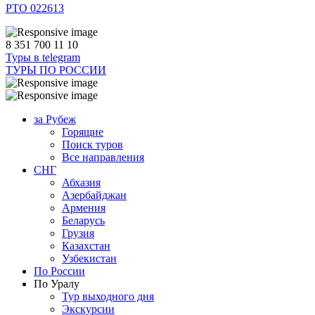
РТО 022613
8 351 700 11 10
Туры в telegram
ТУРЫ ПО РОССИИ
за Рубеж
Горящие
Поиск туров
Все направления
СНГ
Абхазия
Азербайджан
Армения
Беларусь
Грузия
Казахстан
Узбекистан
По России
По Уралу
Тур выходного дня
Экскурсии