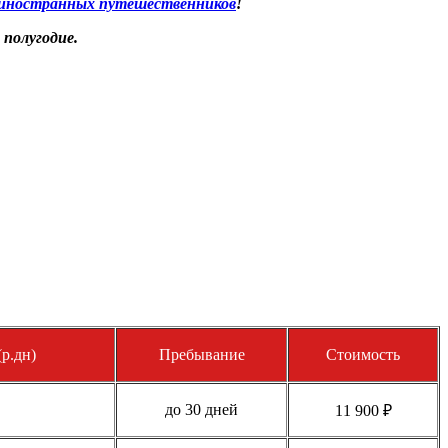
 иностранных путешественников
!
 полугодие.
р.дн)
Пребывание
Стоимость
до 30 дней
11 900 ₽