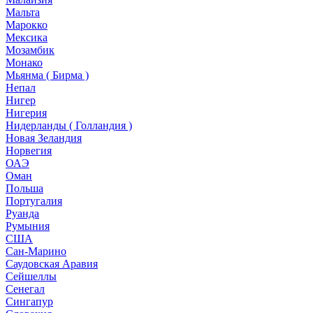
Мальта
Марокко
Мексика
Мозамбик
Монако
Мьянма ( Бирма )
Непал
Нигер
Нигерия
Нидерланды ( Голландия )
Новая Зеландия
Норвегия
ОАЭ
Оман
Польша
Португалия
Руанда
Румыния
США
Сан-Марино
Саудовская Аравия
Сейшеллы
Сенегал
Сингапур