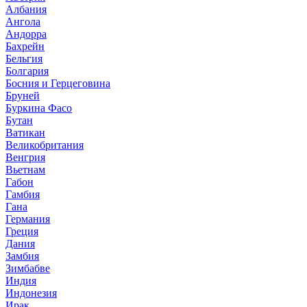
Албания
Ангола
Андорра
Бахрейн
Бельгия
Болгария
Босния и Герцеговина
Бруней
Буркина Фасо
Бутан
Ватикан
Великобритания
Венгрия
Вьетнам
Габон
Гамбия
Гана
Германия
Греция
Дания
Замбия
Зимбабве
Индия
Индонезия
Ирак