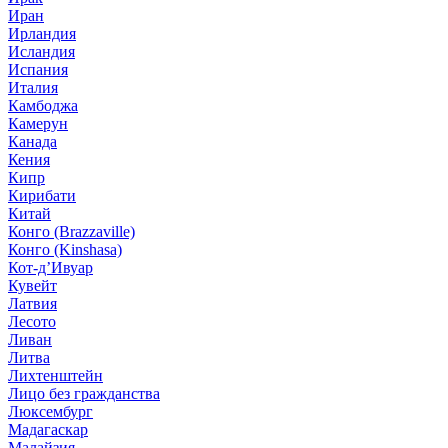
Иран
Ирландия
Исландия
Испания
Италия
Камбоджа
Камерун
Канада
Кения
Кипр
Кирибати
Китай
Конго (Brazzaville)
Конго (Kinshasa)
Кот-д’Ивуар
Кувейт
Латвия
Лесото
Ливан
Литва
Лихтенштейн
Лицо без гражданства
Люксембург
Мадагаскар
Малайзия