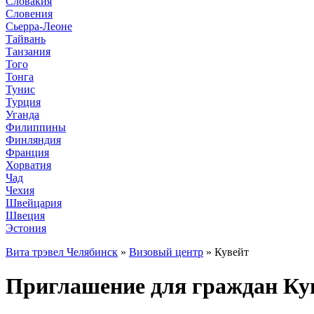
Словакия
Словения
Сьерра-Леоне
Тайвань
Танзания
Того
Тонга
Тунис
Турция
Уганда
Филиппины
Финляндия
Франция
Хорватия
Чад
Чехия
Швейцария
Швеция
Эстония
Вита трэвел Челябинск
»
Визовый центр
» Кувейт
Приглашение для граждан Кув