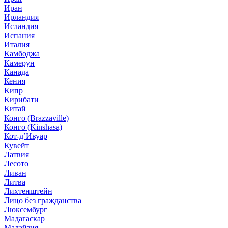
Иран
Ирландия
Исландия
Испания
Италия
Камбоджа
Камерун
Канада
Кения
Кипр
Кирибати
Китай
Конго (Brazzaville)
Конго (Kinshasa)
Кот-д’Ивуар
Кувейт
Латвия
Лесото
Ливан
Литва
Лихтенштейн
Лицо без гражданства
Люксембург
Мадагаскар
Малайзия