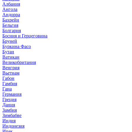
Албания
Ангола
Андорра
Бахрейн
Бельгия
Болгария
Босния и Герцеговина
Бруней
Буркина Фасо
Бутан
Ватикан
Великобритания
Венгрия
Вьетнам
Габон
Гамбия
Гана
Германия
Греция
Дания
Замбия
Зимбабве
Индия
Индонезия
Ирак