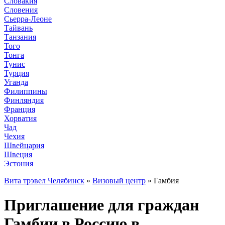
Словакия
Словения
Сьерра-Леоне
Тайвань
Танзания
Того
Тонга
Тунис
Турция
Уганда
Филиппины
Финляндия
Франция
Хорватия
Чад
Чехия
Швейцария
Швеция
Эстония
Вита трэвел Челябинск
»
Визовый центр
» Гамбия
Приглашение для граждан
Гамбии в Россию в