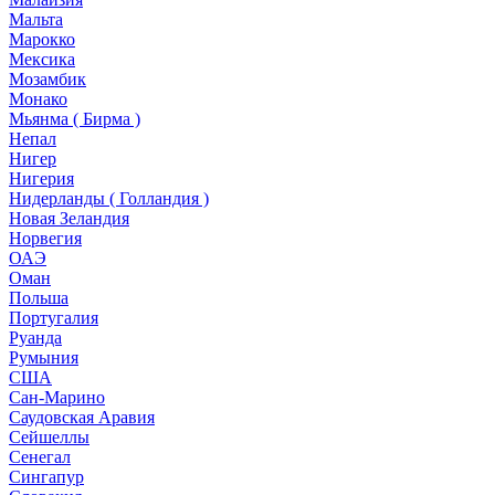
Мальта
Марокко
Мексика
Мозамбик
Монако
Мьянма ( Бирма )
Непал
Нигер
Нигерия
Нидерланды ( Голландия )
Новая Зеландия
Норвегия
ОАЭ
Оман
Польша
Португалия
Руанда
Румыния
США
Сан-Марино
Саудовская Аравия
Сейшеллы
Сенегал
Сингапур