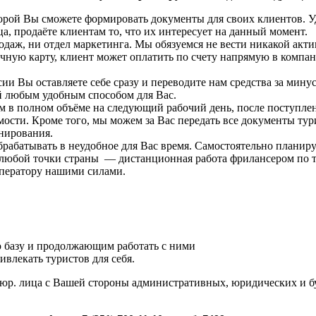
ой Вы сможете формировать документы для своих клиентов. Удоб
а, продаёте клиентам то, что их интересует на данный момент.
одаж, ни отдел маркетинга. Мы обязуемся не вести никакой акт
ичную карту, клиент может оплатить по счету напрямую в комп
сии Вы оставляете себе сразу и переводите нам средства за мин
ей любым удобным способом для Вас.
 в полном объёме на следующий рабочий день, после поступлен
мости. Кроме того, мы можем за Вас передать все документы тури
нирования.
брабатывать в неудобное для Вас время. Самостоятельно плани
любой точки страны — дистанционная работа фрилансером по т
оператору нашими силами.
ю базу и продолжающим работать с ними
ивлекать туристов для себя.
юр. лица с Вашей стороны административных, юридических и бух