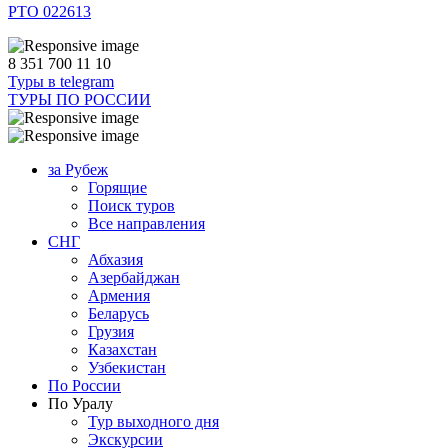
РТО 022613
8 351 700 11 10
Туры в telegram
ТУРЫ ПО РОССИИ
за Рубеж
Горящие
Поиск туров
Все направления
СНГ
Абхазия
Азербайджан
Армения
Беларусь
Грузия
Казахстан
Узбекистан
По России
По Уралу
Тур выходного дня
Экскурсии