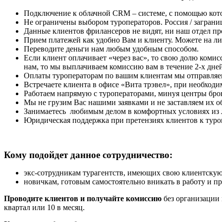
Подключение к облачной CRM – системе, с помощью котор
Не ограничены выбором туроператоров. Россия / заграниц
Данные клиентов фрилансеров не видят, ни наш отдел пр
Прием платежей как удобно Вам и клиенту. Можете на л
Переводите деньги нам любым удобным способом.
Если клиент оплачивает «через вас», то свою долю комис
нам, то мы выплачиваем комиссию вам в течение 2-х дн
Оплаты туроператорам по вашим клиентам мы отправляем
Встречаете клиента в офисе «Вита трэвел», при необходи
Работаем напрямую с туроператорами, минуя центры бро
Мы не грузим Вас нашими заявками и не заставляем их о
Занимаетесь любимым делом в комфортных условиях из 
Юридическая поддержка при претензиях клиентов к тур
Кому подойдет данное сотрудничество:
экс-сотрудникам турагентств, имеющих свою клиентску
новичкам, готовым самостоятельно вникать в работу и пр
Проводите клиентов и получайте комиссию
без организации 
квартал или 10 в месяц.