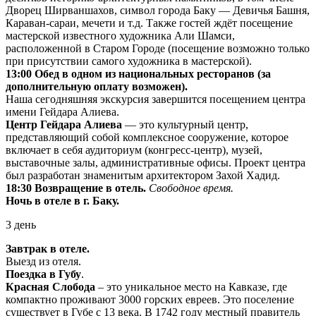
Дворец Ширваншахов, символ города Баку — Девичья Башня,
Караван-сараи, мечети и т.д. Также гостей ждёт посещение
мастерской известного художника Али Шамси,
расположенной в Старом Городе (посещение возможно только
при присутствии самого художника в мастерской).
13:00 Обед в одном из национальных ресторанов (за
дополнительную оплату возможен).
Наша сегодняшняя экскурсия завершится посещением центра
имени Гейдара Алиева.
Центр Гейдара Алиева
— это культурный центр,
представляющий собой комплексное сооружение, которое
включает в себя аудиториум (конгресс-центр), музей,
выставочные залы, административные офисы. Проект центра
был разработан знаменитым архитектором Захой Хадид.
18:30 Возвращение в отель.
Свободное время.
Ночь в отеле в г. Баку.
3 день
Завтрак в отеле.
Выезд из отеля.
Поездка в Губу
.
Красная Слобода
– это уникальное место на Кавказе, где
компактно проживают 3000 горских евреев. Это поселение
существует в Губе с 13 века. В 1742 году местный правитель