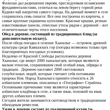
Фалихан дал разрешение евреям, преследуемым исламскими
фундаменталистами, селиться на левом берегу горной реки
Кудиял-чай напротив самого города. На данный момент в селе
сохранилось семь синагог. Все они построены из кирпича, а
самые крупные украшены куполами. Красные крыши, резные
известняковые панели, отвесные утесы рядом с деревней – вот
отличительные черты этого поселения.
Обед в деревне, состоящий из традиционных блюд (за
дополнительную оплату).
После обеда поездка в селение Хыналыг — островок древней
культуры среди Кавказских гор (поездка возможна только при
благоприятных погодных условиях).
Недалеко от Красной Слободы расположена деревня
Хыналыг, где живут 2000 хыналыгцев, которые являются
малым этносом, сохранившим свой особый язык, обряды и
традиции. Деревню населяют 2000 светлокожих
голубоглазых людей, которые считают себя потомками
пророка Ноя. Народ Хыналыга принято относить к 26
албанским племенам, описанных в «Географии» Страбона.
Основными причинами тому являются характерные
албанские кладбища в селе, а также язык, похожий на язык
других албанских племен.
Сегодня жители занимаются скотоводством и традиционным
обиходным ремеслом.
Ужин в деревне состоит из традиционной кухни (за