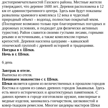
достопримечательностей Гахского района. Местные жители
утверждают, что деревне 1600 лет. Деревня расположена в 12
км от административного центра. Здесь вам будут показаны
развалины храмового комплекса 12 века и чудесный
природный объект – водопад, полностью покрытый мхом.
(Посещение возможно только при благоприятных погодных и
дорожных условиях, и подходит для физически активных
туристов). Район славится своими густыми лесами, горными
реками и источниками, а также комплексом горных
крепостей. Деревня населена цахурами – кавказской
этнической группой с древней историей и традициями.
Поездка в г. Шеки.
Ночь в г. Шеки.
6 день
Завтрак в отеле.
Выписка из отеля.
Начинаем знакомство с г. Шеки.
Шеки
является одним из величественных в прошлом городов
Востока и одним из самых древних городов Закавказья. Здесь
есть много исторических и архитектурных памятников. С
давних времен в городе изготовляли оружие, ювелирные и
медные изделия, занимались гончарством, шелковистой и
ковер-ткацким ремеслом. Многие шедевры мастеров Шеки