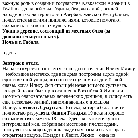
важную роль в создании государства Кавказской Албании в
IV-III вв. до нашей эры. Удины, будучи самой древней
народностью на территории Азербайджанской Республики,
пользуются многими привилегиями, которые помогают
сохранить и развить их культуру.
Ужин в деревне, состоящий из местных блюд (за
дополнительную оплату).
Ночь в г. Габала.
5 день
Завтрак в отеле.
Наша экскурсия начинается с поездки в селение Илису.
Илису
– небольшое местечко, где все дома построены вдоль одной
единственной улицы, но оно все еще помнит дни былой
славы, когда Илису был столицей независимого султаната,
который позже был присоединен к Российской Империи.
Помимо очаровательных деревенских домиков, в Илису есть
еще несколько зданий, напоминающих о прошлом
Илису:
крепость Сумуггала
16 века, которая была почти
полностью разрушена,
башня Галаджа
19 века и хорошо
сохранившаяся мечеть 18 века. Здесь вы можете купить
натуральный мед, собранный местными пчеловодами,
прогуляться к водопаду и насладиться чаем из самовара на
открытом воздухе. Поездка в Лекит.
Лекит
– одна из