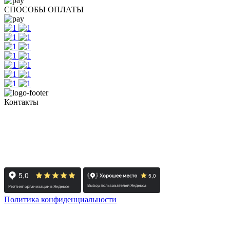
СПОСОБЫ ОПЛАТЫ
Контакты
+7 (351) 700-11-10, 200-99-10
454091, г. Челябинск, ул. Карла Маркса, д. 83
Реестровый номер туроператора - РТО 022613
Политика конфиденциальности
© 2008-2024 - Администратор сайта ООО ТК "Вита трэвел",
ИНН 7452023824