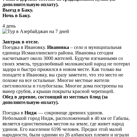
дополнительную оплату).
Выезд в Баку.
Ночь в Баку.
4 день
Завтрак в отеле.
Поездка в Ивановку.
Ивановка
– село и муниципальная
единица Исмаиллинского района. Ивановка сегодня
насчитывает около 3000 жителей. Будучи изгнанными со
своих земель, трудолюбивый молоканский народ не потерял
задора и быстро прижился в новом месте. Как только вы
попадете в Ивановку, вы сразу заметите, что это место не
похоже на все остальные. Многие местные жители
светловолосы и голубоглазы. Многие дома построены на
манер срубов, а крыши покрыты красной черепицей.
Обед в деревне, состоящий из местных блюд (за
дополнительную оплату).
Поездка в
Нидж
— сокровище древних удинов.
Небольшой город Нидж, расположенный в 40 км от Габалы,
является единственным местом на земле, где живет народ
удинов. Его население 6196 человек. Предки этой малой
народности, были одними из 26 албанских племен и играли