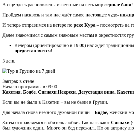
А еще здесь расположены известные на весь мир
серные бани
!
Пройдем насквозь и там нас ждёт самое настоящее чудо-
инжир
И теперь отправимся на катере по
реке Кура
– посмотреть на г
Далее знакомимся с самым знаковым местам в окрестностях гр
Вечером (ориентировочно в 19:00) нас ждет традиционн
предоставляется!
3 день
Завтрак в отеле
Начало программы в 09:00
Кахетия. Бодбе. Сигнахи.Некреси. Дегустация вина. Кахети
Если вы не были в Кахетии – вы не были в Грузии.
Для начала снова немного духовной пищи ‒
Бодбе
, женский м
Затем отправляемся в обитель любви. Так называют
Сигнахи
(ч
был художник один.. Много он бед пережил.. Но он актрису люб