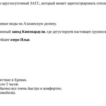
 и круглосуточный ЗАГС, который может зарегистрировать отнош
сивые виды на Алазанскую долину.
 винный
завод Кинзмараули
, где дегустируем настоящее грузинс
вейшее
озеро Ильи
.
ествие в Ереван.
оло 5 часов.
бычно все очень быстро и комфортно.
омобиля).