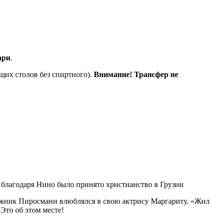
ари
.
щих столов без спиртного).
Внимание! Трансфер не
 благодаря Нино было принято христианство в Грузии
удожник Пиросмани влюблялся в свою актрису Маргариту. «Жил
Это об этом месте!