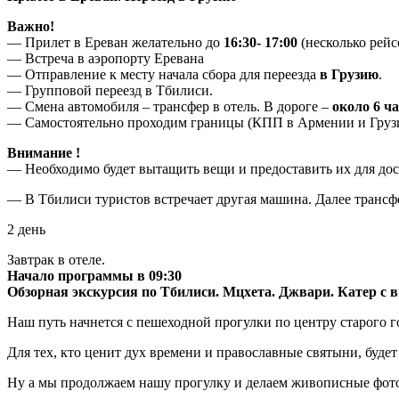
Важно!
— Прилет в Ереван желательно до
16:30- 17:00
(несколько рейс
— Встреча в аэропорту Еревана
— Отправление к месту начала сбора для переезда
в Грузию
.
— Групповой переезд в Тбилиси.
— Смена автомобиля – трансфер в отель. В дороге –
около 6 ч
— Самостоятельно проходим границы (КПП в Армении и Груз
Внимание !
— Необходимо будет вытащить вещи и предоставить их для до
— В Тбилиси туристов встречает другая машина. Далее трансф
2 день
Завтрак в отеле.
Начало программы в 09:30
Обзорная экскурсия по Тбилиси. Мцхета. Джвари. Катер с
Наш путь начнется с пешеходной прогулки по центру старого 
Для тех, кто ценит дух времени и православные святыни, буде
Ну а мы продолжаем нашу прогулку и делаем живописные фот