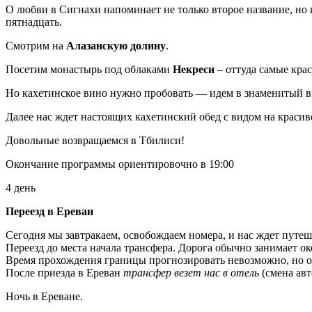
О любви в Сигнахи напоминает не только второе название, но
пятнадцать.
Смотрим на
Алазанскую долину
.
Посетим монастырь под облаками
Некреси
– оттуда самые кра
Но кахетинское вино нужно пробовать — идем в знаменитый
Далее нас ждет настоящих кахетинский обед с видом на краси
Довольные возвращаемся в Тбилиси!
Окончание программы ориентировочно в 19:00
4 день
Переезд в Ереван
Сегодня мы завтракаем, освобождаем номера, и нас ждет путеш
Переезд до места начала трансфера. Дорога обычно занимает ок
Время прохождения границы прогнозировать невозможно, но о
После приезда в Ереван
трансфер везет нас в отель
(смена авт
Ночь в Ереване.