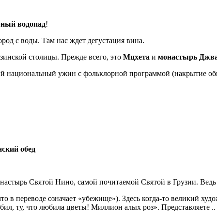
ный водопад
!
ород с воды. Там нас ждет дегустация вина.
узинской столицы. Прежде всего, это
Мцхета
и
монастырь Джв
ый национальный ужин с фольклорной программой (накрытие об
нский обед
онастырь Святой Нино, самой почитаемой Святой в Грузии. Ведь
то в переводе означает «убежище»). Здесь когда-то великий х
ил, ту, что любила цветы! Миллион алых роз». Представляете .. 