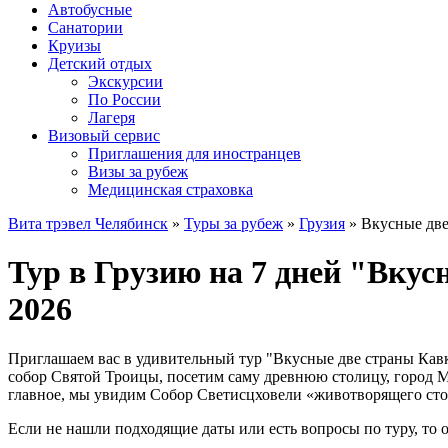
Автобусные
Санатории
Круизы
Детский отдых
Экскурсии
По России
Лагеря
Визовый сервис
Приглашения для иностранцев
Визы за рубеж
Медицинская страховка
Вита трэвел Челябинск
»
Туры за рубеж
»
Грузия
» Вкусные две
Тур в Грузию на 7 дней "Вкус
2026
Приглашаем вас в удивительный тур "Вкусные две страны Кавка
собор Святой Троицы, посетим саму древнюю столицу, город Мц
главное, мы увидим Собор Светисцховели «животворящего сто
Если не нашли подходящие даты или есть вопросы по туру, то