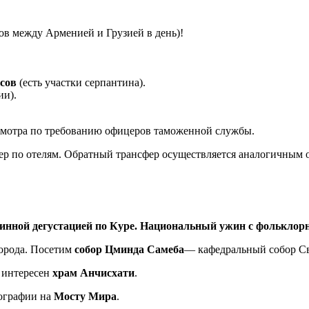
ов между Арменией и Грузией в день)!
асов
(есть участки серпантина).
ии).
смотра по требованию офицеров таможенной службы.
ер по отелям. Обратный трансфер осуществляется аналогичным 
 винной дегустацией по Куре. Национальный ужин с фолькло
города. Посетим
собор Цминда Самеба
— кафедральный собор Св
т интересен
храм Анчисхати
.
ографии на
Мосту Мира
.