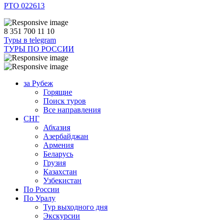
РТО 022613
8 351 700 11 10
Туры в telegram
ТУРЫ ПО РОССИИ
за Рубеж
Горящие
Поиск туров
Все направления
СНГ
Абхазия
Азербайджан
Армения
Беларусь
Грузия
Казахстан
Узбекистан
По России
По Уралу
Тур выходного дня
Экскурсии