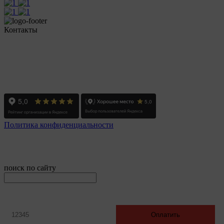
Контакты
+7 (351) 700-11-10, 200-99-10
454091, г. Челябинск, ул. Карла Маркса, д. 83
Реестровый номер туроператора - РТО 022613
Политика конфиденциальности
© 2008-2024 - Администратор сайта ООО ТК "Вита трэвел",
ИНН 7452023824
поиск по сайту
онлайн оплата
Введите номер счета / договора
Оплатить