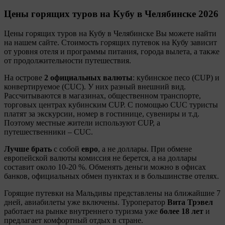
Цены горящих туров на Кубу
в Челябинске 2026
Цены горящих туров на Кубу в Челябинске Вы можете найти
на нашем сайте. Стоимость горящих путевок на Кубу зависит
от уровня отеля и программы питания, города вылета, а также
от продолжительности путешествия.
На острове
2 официальных валюты
: кубинское песо (CUP) и
конвертируемое (CUC). У них разный внешний вид.
Рассчитываются в магазинах, общественном транспорте,
торговых центрах кубинским CUP. С помощью CUC туристы
платят за экскурсии, номер в гостинице, сувениры и т.д.
Поэтому местные жители используют CUP, а
путешественники – CUC.
Лучше брать
с собой
евро
, а не доллары. При обмене
европейской валюты комиссия не берется, а на доллары
составит около 10-20 %. Обменять деньги можно в офисах
банков, официальных обмен пунктах и в большинстве отелях.
Горящие путевки на Мальдивы представлены на ближайшие 7
дней, авиабилеты уже включены. Туроператор
Вита Трэвел
работает на рынке внутреннего туризма уже
более 18 лет
и
предлагает комфортный отдых в стране.