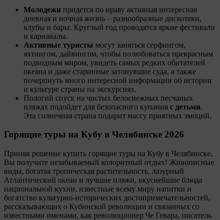
Молодежи
придется по нраву активная интересная
дневная и ночная жизнь – разнообразные дискотеки,
клубы и бары. Круглый год проводятся яркие фестивали
и карнавалы.
Активные туристы
могут заняться серфингом,
яхтингом, дайвингом, чтобы полюбоваться прекрасным
подводным миром, увидеть самых редких обитателей
океана и даже старинные затонувшие суда, а также
почерпнуть много интересной информации об истории
и культуре страны на экскурсиях.
Пологий спуск на чистых белоснежных песчаных
пляжах подойдет для безопасного купания
с детьми
.
Эта солнечная страна подарит массу приятных эмоций.
Горящие туры на Кубу
в Челябинске 2026
Приняв решение купить горящие туры на Кубу в Челябинске,
Вы получите незабываемый колоритный отдых! Живописные
виды, богатая тропическая растительность, лазурный
Атлантический океан и лучшие пляжи, вкуснейшие блюда
национальной кухни, известные всему миру напитки и
богатство культурно-исторических достопримечательностей,
рассказывающих о Кубинской революции и связанных со
известными именами, как революционер Че Гевара, писатель