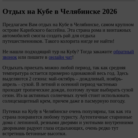
Отдых на Кубе
в Челябинске 2026
Предлагаем Вам отдых на Кубе в Челябинске, самом крупном
острове Карибского бассейна. Эта страна рома и винтажных
автомобилей смогла создать рай для отдыха
путешественников. Такого колорита нигде не найти!
Не нашли подходящий тур на Кубу? Тогда закажите
обратный
звонок
или пишите в
онлайн чат
!
Отдыхать приехать можно любой период, так как средняя
температура остается примерно одинаковой весь год. Здесь
выделяются 2 сезона: май-октябрь – дождливый, ноябрь-
апрель – сухой. В летний и осенний период частенько
проходят тропические дожди, поэтому лучше выбирать сухой
сезон. Из-за активных солнечных лучей стоит использовать
солнцезащитный крем, причем даже в пасмурную погоду.
Путевки на Кубу в Челябинске очень популярны, так как эта
страна понравится любому туристу. Аутентичные старинные
дома с лепниной, резными дверями и уютными внутренними
двориками радуют глаза отдыхающих, очень редко тут
встретишь бетонные высотки.