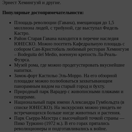
Эрнест Хемингуэй и другие.
Популярные достопримечательности:
Площадь революции (Гавана), вмещающая до 1,5
миллиона людей, с трибуной, где выступал Фидель
Кастро.
Район Старая Гавана находится в перечне наследия
ЮНЕСКО. Можно посетить Кафедральную площадь с
собором Сан-Кристобаль любимый ресторан Хемингуэя
– Bodeguita del Medio, военную крепость Ла-Реаль-
Фуэрса.
Музей рома, где можно продегустировать вкуснейшие
напитки.
Замок-форт Кастильо Эль-Морро. На его обзорной
площадке можно полюбоваться захватывающим
панорамным видом на старый город и бухту.
Природный парк Варадер с живописными пляжами и
пещерами.
Национальный парк имени Александра Гумбольдта (в
списке ЮНЕСКО). На экскурсиях можно увидеть не
встречающихся больше нигде животных и растения.
Парк Сьерра-Маэстра с высочайшей точкой страны —
Пико Туркино (1972 м.). В его горах прятались
революционеры и подготавливались к войне.