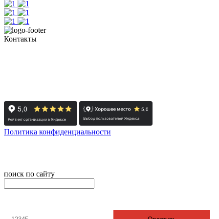
Контакты
+7 (351) 700-11-10, 200-99-10
454091, г. Челябинск, ул. Карла Маркса, д. 83
Реестровый номер туроператора - РТО 022613
Политика конфиденциальности
© 2008-2024 - Администратор сайта ООО ТК "Вита трэвел",
ИНН 7452023824
поиск по сайту
онлайн оплата
Введите номер счета / договора