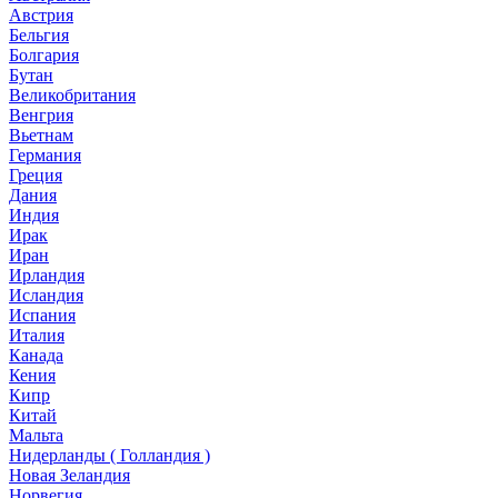
Австрия
Бельгия
Болгария
Бутан
Великобритания
Венгрия
Вьетнам
Германия
Греция
Дания
Индия
Ирак
Иран
Ирландия
Исландия
Испания
Италия
Канада
Кения
Кипр
Китай
Мальта
Нидерланды ( Голландия )
Новая Зеландия
Норвегия