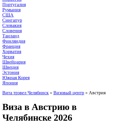
Португалия
Румыния
США
Сингапур
Словакия
Словения
Таиланд
Финляндия
Франция
Хорватия
Чехия
Швейцария
Швеция
Эстония
Южная Корея
Япония
Вита трэвел Челябинск
»
Визовый центр
» Австрия
Виза в Австрию в
Челябинске 2026