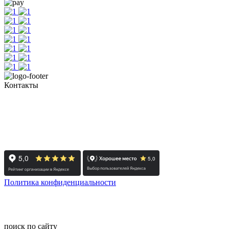
Контакты
+7 (351) 700-11-10, 200-99-10
454091, г. Челябинск, ул. Карла Маркса, д. 83
Реестровый номер туроператора - РТО 022613
Политика конфиденциальности
© 2008-2024 - Администратор сайта ООО ТК "Вита трэвел",
ИНН 7452023824
поиск по сайту