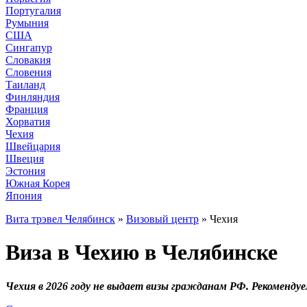
Португалия
Румыния
США
Сингапур
Словакия
Словения
Таиланд
Финляндия
Франция
Хорватия
Чехия
Швейцария
Швеция
Эстония
Южная Корея
Япония
Вита трэвел Челябинск
»
Визовый центр
» Чехия
Виза в Чехию в Челябинске
Чехия в 2026 году не выдает визы гражданам РФ. Рекоменду