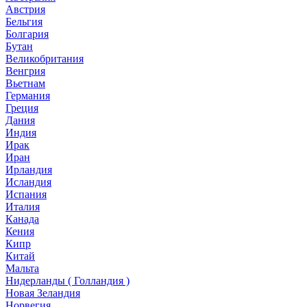
Австрия
Бельгия
Болгария
Бутан
Великобритания
Венгрия
Вьетнам
Германия
Греция
Дания
Индия
Ирак
Иран
Ирландия
Исландия
Испания
Италия
Канада
Кения
Кипр
Китай
Мальта
Нидерланды ( Голландия )
Новая Зеландия
Норвегия