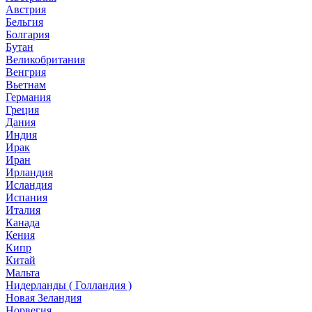
Австрия
Бельгия
Болгария
Бутан
Великобритания
Венгрия
Вьетнам
Германия
Греция
Дания
Индия
Ирак
Иран
Ирландия
Исландия
Испания
Италия
Канада
Кения
Кипр
Китай
Мальта
Нидерланды ( Голландия )
Новая Зеландия
Норвегия