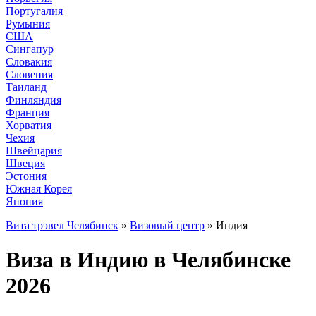
Португалия
Румыния
США
Сингапур
Словакия
Словения
Таиланд
Финляндия
Франция
Хорватия
Чехия
Швейцария
Швеция
Эстония
Южная Корея
Япония
Вита трэвел Челябинск
»
Визовый центр
» Индия
Виза в Индию в Челябинске
2026