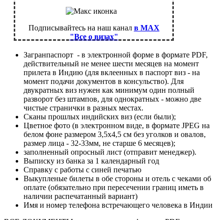
Подписывайтесь на наш канал
в MAX
"Все о визах"
Загранпаспорт - в электронной форме в формате PDF,
действительный не менее шести месяцев на момент
прилета в Индию (для вклеенных в паспорт виз - на
момент подачи документов в консульство). Для
двукратных виз нужен как минимум один полный
разворот без штампов, для однократных - можно две
чистые странички в разных местах.
Сканы прошлых индийских виз (если были);
Цветное фото (в электронном виде, в формате JPEG на
белом фоне размером 3,5х4,5 см без уголков и овалов,
размер лица - 32-33мм, не старше 6 месяцев);
заполненный опросный лист (отправит менеджер).
Выписку из банка за 1 календарный год
Справку с работы с синей печатью
Выкупленые билеты в обе стороны и отель с чеками об
оплате (обязательно при пересечении границ иметь в
наличии распечатанный вариант)
Имя и номер телефона встречающего человека в Индии