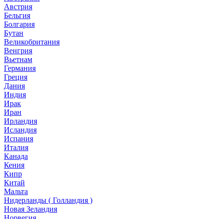
Австрия
Бельгия
Болгария
Бутан
Великобритания
Венгрия
Вьетнам
Германия
Греция
Дания
Индия
Ирак
Иран
Ирландия
Исландия
Испания
Италия
Канада
Кения
Кипр
Китай
Мальта
Нидерланды ( Голландия )
Новая Зеландия
Норвегия