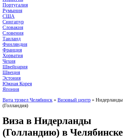
Португалия
Румыния
США
Сингапур
Словакия
Словения
Таиланд
Финляндия
Франция
Хорватия
Чехия
Швейцария
Швеция
Эстония
Южная Корея
Япония
Вита трэвел Челябинск
»
Визовый центр
» Нидерланды
(Голландия)
Виза в Нидерланды
(Голландию) в Челябинске