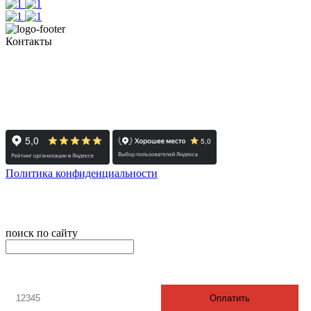
Контакты
+7 (351) 700-11-10, 200-99-10
454091, г. Челябинск, ул. Карла Маркса, д. 83
Реестровый номер туроператора - РТО 022613
Политика конфиденциальности
© 2008-2024 - Администратор сайта ООО ТК "Вита трэвел",
ИНН 7452023824
поиск по сайту
онлайн оплата
Введите номер счета / договора
Оплатить