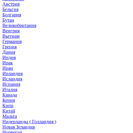
Австрия
Бельгия
Болгария
Бутан
Великобритания
Венгрия
Вьетнам
Германия
Греция
Дания
Индия
Ирак
Иран
Ирландия
Исландия
Испания
Италия
Канада
Кения
Кипр
Китай
Мальта
Нидерланды ( Голландия )
Новая Зеландия
Норвегия