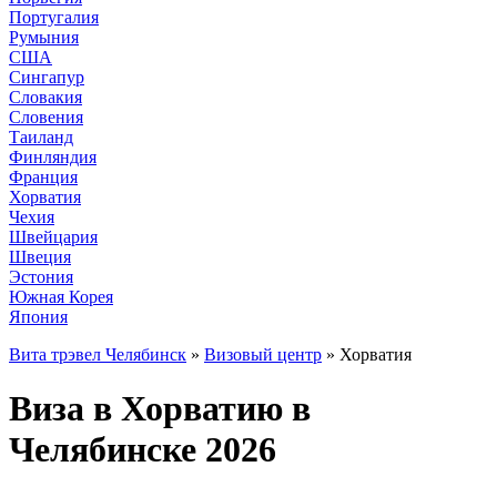
Португалия
Румыния
США
Сингапур
Словакия
Словения
Таиланд
Финляндия
Франция
Хорватия
Чехия
Швейцария
Швеция
Эстония
Южная Корея
Япония
Вита трэвел Челябинск
»
Визовый центр
» Хорватия
Виза в Хорватию в
Челябинске 2026