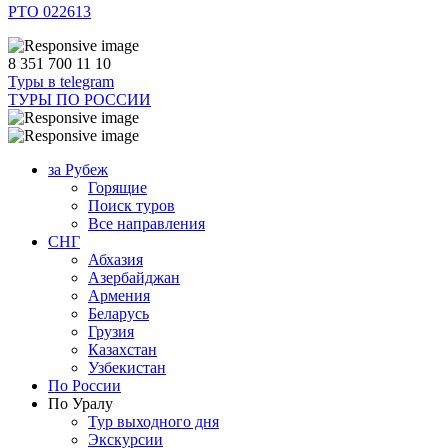
РТО 022613
8 351 700 11 10
Туры в telegram
ТУРЫ ПО РОССИИ
за Рубеж
Горящие
Поиск туров
Все направления
СНГ
Абхазия
Азербайджан
Армения
Беларусь
Грузия
Казахстан
Узбекистан
По России
По Уралу
Тур выходного дня
Экскурсии