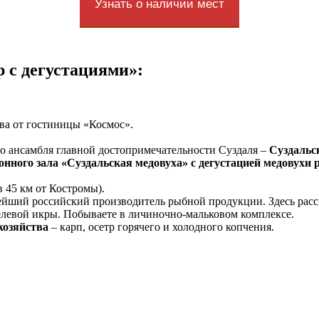
Узнать о наличии мест
 с дегустациями»:
ава от гостиницы «Космос».
о ансамбля главной достопримечательности Суздаля ‒
Суздальс
онного зала «Суздальская медовуха» с дегустацией медовухи 
45 км от Костромы).
йший российский производитель рыбной продукции. Здесь расск
елевой икры. Побываете в личиночно-мальковом комплексе.
хозяйства
‒ карп, осетр горячего и холодного копчения.