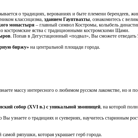
азывается о традициях, верованиях и быте племени берендеев, 
тником классицизма,
зданием Гауптвахты
, ознакомитесь с вел
кого монастыря
‒ главный символ Костромы, колыбель династ
нно костромские яства с традиционными костромскими Щами.
сыров
. Попав в Дегустационный «подвал», Вы сможете отведать 
рную биржу»
на центральной площади города.
 узнаете массу интересного о любимом русском лакомстве, но и п
нский собор (XVI в.) с уникальной звонницей
, на которой пол
о Вы узнаете о традициях и суевериях, научитесь старинным ро
ой самой ряпушки, которая украшает герб города.