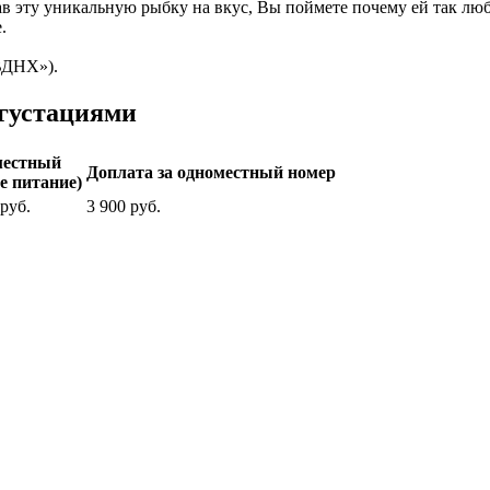
ав эту уникальную рыбку на вкус, Вы поймете почему ей так л
.
ВДНХ»).
егустациями
местный
Доплата за одноместный номер
е питание)
 руб.
3 900 руб.