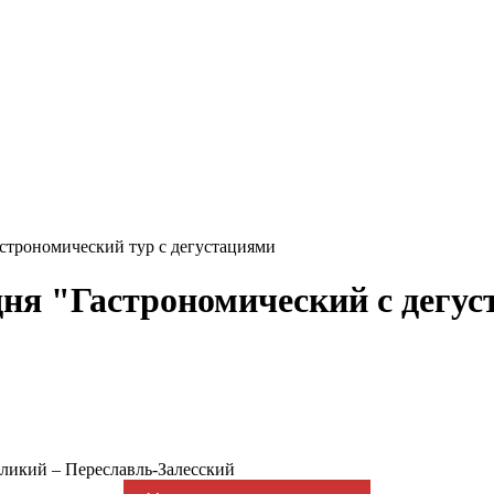
строномический тур с дегустациями
дня "Гастрономический с дегу
еликий ‒ Переславль-Залесский