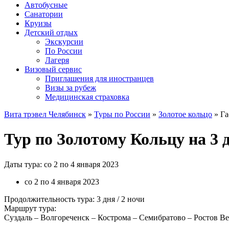
Автобусные
Санатории
Круизы
Детский отдых
Экскурсии
По России
Лагеря
Визовый сервис
Приглашения для иностранцев
Визы за рубеж
Медицинская страховка
Вита трэвел Челябинск
»
Туры по России
»
Золотое кольцо
» Га
Тур по Золотому Кольцу на 3 
Даты тура: со 2 по 4 января 2023
со 2 по 4 января 2023
Продолжительность тура: 3 дня / 2 ночи
Маршрут тура:
Суздаль ‒ Волгореченск ‒ Кострома ‒ Семибратово ‒ Ростов В