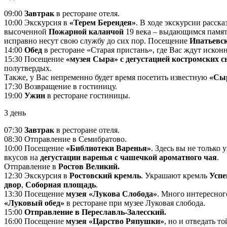
09:00
Завтрак
в ресторане отеля.
10:00 Экскурсия в
«Терем Берендея»
. В ходе экскурсии расск
высоченной
Пожарной каланчой
19 века ‒ выдающимся памя
исправно несут свою службу до сих пор. Посещение
Ипатьевс
14:00
Обед
в ресторане «Старая пристань», где Вас ждут иско
15:30 Посещение
«музея Сыра» с дегустацией костромских 
полутвердых.
Также, у Вас непременно будет время посетить известную
«Сы
17:30 Возвращение в гостиницу.
19:00
Ужин
в ресторане гостиницы.
3 день
07:30
Завтрак
в ресторане отеля.
08:30 Отправление в Семибратово.
10:00 Посещение
«Библиотеки Варенья»
. Здесь вы не только
вкусов на
дегустации варенья с чашечкой ароматного чая
.
Отправление в
Ростов Великий.
12:30 Экскурсия в
Ростовский кремль
. Украшают кремль
Успе
двор
,
Соборная площадь
.
13:30 Посещение
музея «Лукова Слобода»
. Много интересног
«Луковый обед»
в ресторане при музее Луковая слобода.
15:00
Отправление в Переславль-Залесский.
16:00 Посещение
музея «Царство Ряпушки»
, но и отведать т