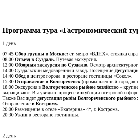
Программа тура «Гастрономический тур
1 день
07:45
Сбор группы в Москве:
ст. метро «ВДНХ», стоянка спр
08:00
Отъезд в Суздаль
. Путевая экскурсия.
12:00
Обзорная экскурсия по Суздалю.
Осмотр архитектурног
14:00 Суздальский медоваренный завод. Посещение
Дегустаци
14:40
Обед
в центре города, в ресторане гостиницы «Сокол».
15:30
Отправление в Волгореченск
(промышленный городок в 
18:00 Экскурсия в
Волгореченское рыбное хозяйство
‒ крупне
выращивают. Вы увидите процесс инкубации осетровой и фор
Также Вас ждет
дегустация рыбы Волгореченского рыбного 
Отправление
в Кострому.
20:00 Размещение в отеле «Екатерина» 4*, г. Кострома.
20:30
Ужин
в ресторане гостиницы.
2 день