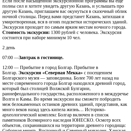
Если после насыщенной экскурсионной программы вы еще
полны сил и хотите увидеть другую Казань, и услышать про
другую Казань, приглашаем вас окунуться в сказочный облик
ночной столицы. Перед вами предстанет Казань, затихшая и
умиротворенная, вся в огнях подсветки исторических зданий.
Экскурсия проходит по самым ярким местам ночного города.
Стоимость экскурсии:
1300 рублей с человека. Экскурсия
состоится при наборе минимум 10 чел.
2 день
07:00 —
Завтрак в гостинице.
12:00 — Прибытие в город Болгар. Прибытие в
Болгар.
Экскурсия «Северная Мекка»
с посещением
Болгарского музея — заповедника. Более 700 лет назад на
месте современного города Болгар находился древний город,
который был столицей Волжской Булгарии,
раннефеодального государства, расположенного в междуречье
Волги и Камы. Во время экскурсии вы сможете побродить
меж белокаменных останков древних зданий, представив, как
много веков назад здесь кипела жизнь… Историко-
археологический комплекс Болгар включен в список
памятников Всемирного наследия ЮНЕСКО. Осмотр всех
объектов, сохранившихся на территории древнего городища:
Соборная мечеть, Восточный и Северный мавзолеи, Ханская