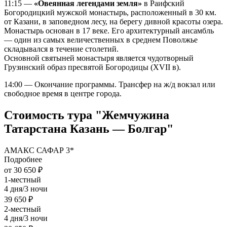
11:15 —
«Овеянная легендами земля»
в Раифский
Богородицкий мужской монастырь, расположенный в 30 км.
от Казани, в заповедном лесу, на берегу дивной красоты озера.
Монастырь основан в 17 веке. Его архитектурный ансамбль
— один из самых величественных в среднем Поволжье
складывался в течение столетий.
Основной святыней монастыря является чудотворный
Грузинский образ пресвятой Богородицы (XVII в).
14:00 — Окончание программы. Трансфер на ж/д вокзал или
свободное время в центре города.
Стоимость тура "Жемчужина
Татарстана Казань — Болгар"
АМАКС САФАР 3*
Подробнее
от 30 650 ₽
1-местный
4 дня/3 ночи
39 650 ₽
2-местный
4 дня/3 ночи