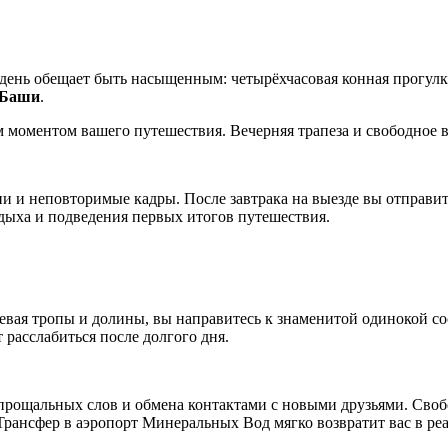
день обещает быть насыщенным: четырёхчасовая конная прогулка
-Баши
.
 моментом вашего путешествия. Вечерняя трапеза и свободное 
 и неповторимые кадры. После завтрака на выезде вы отправит
дыха и подведения первых итогов путешествия.
олевая тропы и долины, вы направитесь к знаменитой одинокой с
 расслабиться после долгого дня.
прощальных слов и обмена контактами с новыми друзьями. Свобо
ансфер в аэропорт Минеральных Вод мягко возвратит вас в реаль