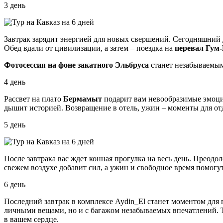
3 день
Завтрак зарядит энергией для новых свершений. Сегодняшний 
Обед вдали от цивилизации, а затем – поездка на
перевал Гум
Фотосессия на фоне
закатного Эльбруса
станет незабываемым
4 день
Рассвет на плато
Бермамыт
подарит вам невообразимые эмоции
дышит историей. Возвращение в отель, ужин – моменты для от
5 день
После завтрака вас ждет конная прогулка на весь день. Преод
свежем воздухе добавит сил, а ужин и свободное время помогут
6 день
Последний завтрак в комплексе Aydin_El станет моментом для 
личными вещами, но и с багажом незабываемых впечатлений. Тр
в вашем сердце.