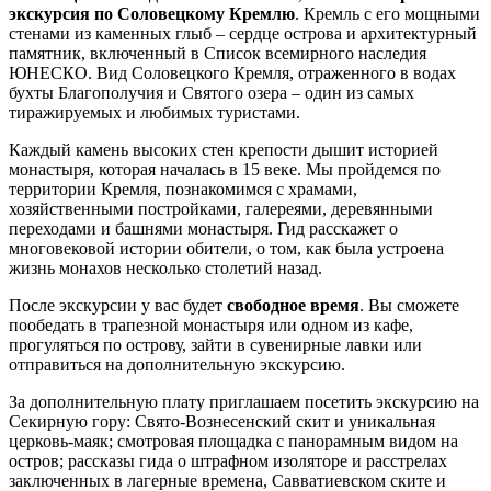
экскурсия по Соловецкому Кремлю
. Кремль с его мощными
стенами из каменных глыб – сердце острова и архитектурный
памятник, включенный в Список всемирного наследия
ЮНЕСКО. Вид Соловецкого Кремля, отраженного в водах
бухты Благополучия и Святого озера – один из самых
тиражируемых и любимых туристами.
Каждый камень высоких стен крепости дышит историей
монастыря, которая началась в 15 веке. Мы пройдемся по
территории Кремля, познакомимся с храмами,
хозяйственными постройками, галереями, деревянными
переходами и башнями монастыря. Гид расскажет о
многовековой истории обители, о том, как была устроена
жизнь монахов несколько столетий назад.
После экскурсии у вас будет
свободное время
. Вы сможете
пообедать в трапезной монастыря или одном из кафе,
прогуляться по острову, зайти в сувенирные лавки или
отправиться на дополнительную экскурсию.
За дополнительную плату приглашаем посетить экскурсию на
Секирную гору: Свято-Вознесенский скит и уникальная
церковь-маяк; смотровая площадка с панорамным видом на
остров; рассказы гида о штрафном изоляторе и расстрелах
заключенных в лагерные времена, Савватиевском ските и