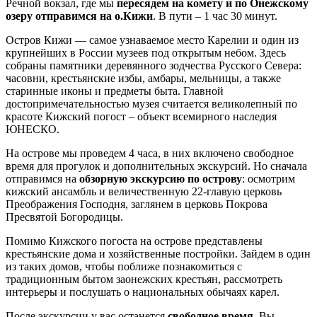
Речной вокзал, где мы
пересядем на комету и по Онежскому
озеру отправимся на о.Кижи
. В пути – 1 час 30 минут.
Остров Кижи — самое узнаваемое место Карелии и один из
крупнейших в России музеев под открытым небом. Здесь
собраны памятники деревянного зодчества Русского Севера:
часовни, крестьянские избы, амбары, мельницы, а также
старинные иконы и предметы быта. Главной
достопримечательностью музея считается великолепный по
красоте Кижский погост – объект всемирного наследия
ЮНЕСКО.
На острове мы проведем 4 часа, в них включено свободное
время для прогулок и дополнительных экскурсий. Но сначала
отправимся на
обзорную экскурсию по острову
: осмотрим
кижский ансамбль и величественную 22-главую церковь
Преображения Господня, заглянем в церковь Покрова
Пресвятой Богородицы.
Помимо Кижского погоста на острове представлены
крестьянские дома и хозяйственные постройки. Зайдем в один
из таких домов, чтобы поближе познакомиться с
традиционным бытом заонежских крестьян, рассмотреть
интерьеры и послушать о национальных обычаях карел.
После экскурсии у вас останется
свободное время
. Вы