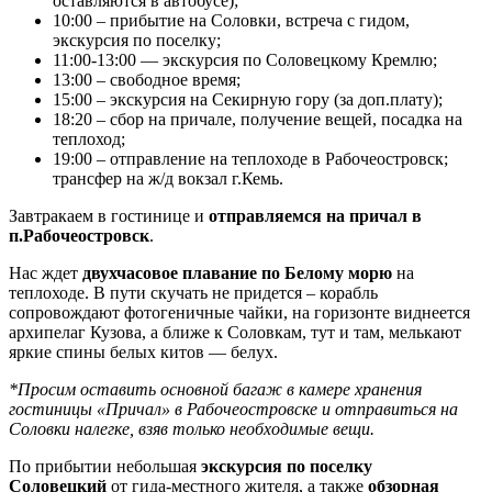
оставляются в автобусе);
10:00 – прибытие на Соловки, встреча с гидом,
экскурсия по поселку;
11:00-13:00 — экскурсия по Соловецкому Кремлю;
13:00 – свободное время;
15:00 – экскурсия на Секирную гору (за доп.плату);
18:20 – сбор на причале, получение вещей, посадка на
теплоход;
19:00 – отправление на теплоходе в Рабочеостровск;
трансфер на ж/д вокзал г.Кемь.
Завтракаем в гостинице и
отправляемся на причал в
п.Рабочеостровск
.
Нас ждет
двухчасовое плавание по Белому морю
на
теплоходе. В пути скучать не придется – корабль
сопровождают фотогеничные чайки, на горизонте виднеется
архипелаг Кузова, а ближе к Соловкам, тут и там, мелькают
яркие спины белых китов — белух.
*Просим оставить основной багаж в камере хранения
гостиницы «Причал» в Рабочеостровске и отправиться на
Соловки налегке, взяв только необходимые вещи.
По прибытии небольшая
экскурсия по поселку
Соловецкий
от гида-местного жителя, а также
обзорная