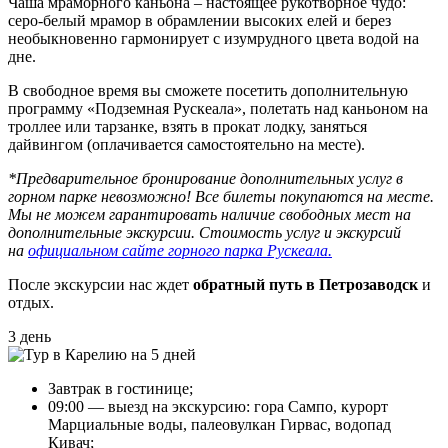
Чаша мраморного каньона – настоящее рукотворное чудо:
серо-белый мрамор в обрамлении высоких елей и берез
необыкновенно гармонирует с изумрудного цвета водой на
дне.
В свободное время вы сможете посетить дополнительную
программу «Подземная Рускеала», полетать над каньоном на
троллее или тарзанке, взять в прокат лодку, заняться
дайвингом (оплачивается самостоятельно на месте).
*Предварительное бронирование дополнительных услуг в
горном парке невозможно! Все билеты покупаются на месте.
Мы не можем гарантировать наличие свободных мест на
дополнительные экскурсии. Стоимость услуг и экскурсий
на
официальном сайте горного парка Рускеала.
После экскурсии нас ждет
обратный путь в Петрозаводск
и
отдых.
3 день
Завтрак в гостинице;
09:00 — выезд на экскурсию: гора Сампо, курорт
Марциальные воды, палеовулкан Гирвас, водопад
Кивач;