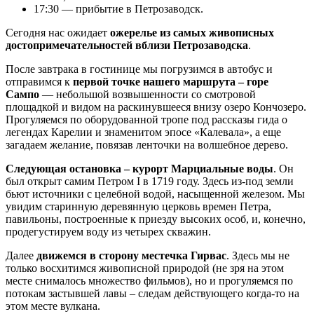
17:30 — прибытие в Петрозаводск.
Сегодня нас ожидает
ожерелье из самых живописных
достопримечательностей вблизи Петрозаводска
.
После завтрака в гостинице мы погрузимся в автобус и
отправимся к
первой точке нашего маршрута – горе
Сампо
— небольшой возвышенности со смотровой
площадкой и видом на раскинувшееся внизу озеро Кончозеро.
Прогуляемся по оборудованной тропе под рассказы гида о
легендах Карелии и знаменитом эпосе «Калевала», а еще
загадаем желание, повязав ленточки на волшебное дерево.
Следующая остановка – курорт Марциальные воды
. Он
был открыт самим Петром I в 1719 году. Здесь из-под земли
бьют источники с целебной водой, насыщенной железом. Мы
увидим старинную деревянную церковь времен Петра,
павильоны, построенные к приезду высоких особ, и, конечно,
продегустируем воду из четырех скважин.
Далее
движемся в сторону местечка Гирвас
. Здесь мы не
только восхитимся живописной природой (не зря на этом
месте снималось множество фильмов), но и прогуляемся по
потокам застывшей лавы – следам действующего когда-то на
этом месте вулкана.