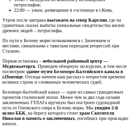
петроглифов;
22:00 — ужин, размещение в гостинице в г.Кемь.
Утром после завтрака
выезжаем на север Карелии
, где на
гранитных скалах выбиты уникальные свидетельства жизни
древних людей – петроглифы.
По пути к Белому морю познакомимся с Заонежьем и
местами, связанными с тяжелым периодом репрессий при
Сталине.
Первая остановка –
небольшой районный центр —
Медвежьегорск
. Проведем обзорную экскурсию, в том числе
посмотрим з
дание музея Беломоро-Балтийского канала в
г.Повенце
. Отсюда начнем наш рассказ о непростом времени
великих строек и сломанных человеческих судеб.
Беломоро-Балтийский канал — один из самых грандиозных
проектов сталинской эпохи. Менее чем за два года силами
заключенных ГУЛАГа вручную был построен судоходный
путь от Онежского озера к Белому морю. Мы
увидим 2-й
шлюз ББК
, на берегу которого стоит
храм Святителя
Николая в память о заключенных
, погибших при прокладке
канала.