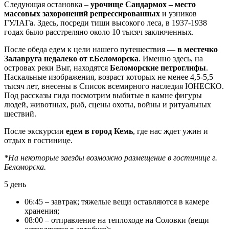
Следующая остановка –
урочище Сандармох – место
массовых захоронений репрессированных
и узников
ГУЛАГа. Здесь, посреди тиши высокого леса, в 1937-1938
годах было расстреляно около 10 тысяч заключенных.
После обеда едем к цели нашего путешествия —
в местечко
Залавруга недалеко от г.Беломорска
. Именно здесь, на
островах реки Выг, находятся
Беломорские петроглифы
.
Наскальные изображения, возраст которых не менее 4,5-5,5
тысяч лет, внесены в Список всемирного наследия ЮНЕСКО.
Под рассказы гида посмотрим выбитые в камне фигуры
людей, животных, рыб, сцены охоты, войны и ритуальных
шествий.
После экскурсии
едем в город Кемь
, где нас ждет ужин и
отдых в гостинице.
*На некоторые заезды возможно размещение в гостинице г.
Беломорска.
5 день
06:45 – завтрак; тяжелые вещи оставляются в камере
хранения;
08:00 – отправление на теплоходе на Соловки (вещи