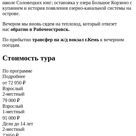
школе Соловецких юнг; остановка у озера Большое Корзино с
купанием и история появления озерно-канальной системы на
острове.
Вечером мы вновь сядем на теплоход, который отвезет
нас
обратно в Рабочеостровск.
По прибытии
трансфер на ж/д вокзал г.Кемь
к вечерним
поездам.
Стоимость тура
По программе
Подробнее
от 72 950 ₽
Взрослый
2-местный
79 000 ₽
Взрослый
1-местный
91 000 ₽
Дели до 14 лет
2-местный
72950 ₽