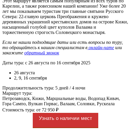
Этот маршрут является самым популярным из всех туров по
Карелии, а также ровесником нашей компании! Уже более 20
лет мы показываем туристам три главные святыни Русского
Севера: 22-главую церковь Преображения и кружево
деревянных украшений крестьянских домов на острове Кижи,
насыщенный голубой цвет куполов Валаама и
торжественную строгость Соловецкого монастыря.
Если не нашли подходящие даты или есть вопросы по туру,
то обращайтесь к нашим специалистам в
онлайн-чате
или
закажите
обратный звонок
Даты тура: с 26 августа по 16 сентября 2025
26 августа
2, 9, 16 сентября
Продолжительность тура: 5 дней / 4 ночи
Маршрут тура:
Петрозаводск, Кижи, Марциальные воды, Водопад Кивач,
Гора Сампо, Вулкан Гирвас, Валаам, Соловки, Рускеала
Стоимость тура: от 72 950 ₽
Узнать о наличии мест