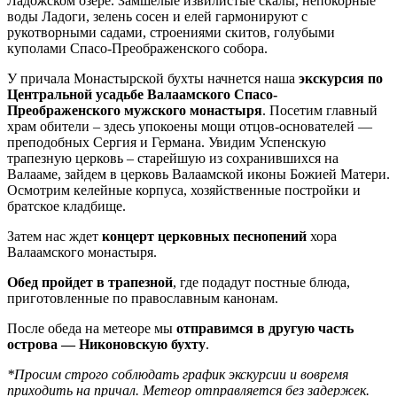
Ладожском озере. Замшелые извилистые скалы, непокорные
воды Ладоги, зелень сосен и елей гармонируют с
рукотворными садами, строениями скитов, голубыми
куполами Спасо-Преображенского собора.
У причала Монастырской бухты начнется наша
экскурсия по
Центральной усадьбе Валаамского Спасо-
Преображенского мужского монастыря
. Посетим главный
храм обители – здесь упокоены мощи отцов-основателей —
преподобных Сергия и Германа. Увидим Успенскую
трапезную церковь – старейшую из сохранившихся на
Валааме, зайдем в церковь Валаамской иконы Божией Матери.
Осмотрим келейные корпуса, хозяйственные постройки и
братское кладбище.
Затем нас ждет
концерт церковных песнопений
хора
Валаамского монастыря.
Обед пройдет в трапезной
, где подадут постные блюда,
приготовленные по православным канонам.
После обеда на метеоре мы
отправимся в другую часть
острова — Никоновскую бухту
.
*Просим строго соблюдать график экскурсии и вовремя
приходить на причал. Метеор отправляется без задержек.