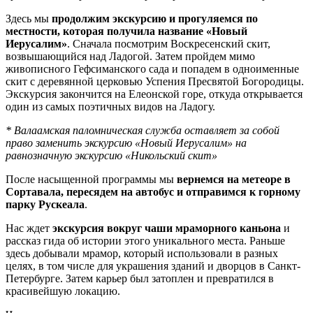
Здесь мы
продолжим экскурсию и прогуляемся по
местности, которая получила название «Новый
Иерусалим»
. Сначала посмотрим Воскресенский скит,
возвышающийся над Ладогой. Затем пройдем мимо
живописного Гефсиманского сада и попадем в одноименные
скит с деревянной церковью Успения Пресвятой Богородицы.
Экскурсия закончится на Елеонской горе, откуда открывается
один из самых поэтичных видов на Ладогу.
* Валаамская паломническая служба оставляет за собой
право заменить экскурсию «Новый Иерусалим» на
равнозначную экскурсию «Никольский скит»
После насыщенной программы мы
вернемся на метеоре в
Сортавала, пересядем на автобус и отправимся к горному
парку Рускеала
.
Нас ждет
экскурсия вокруг чаши мраморного каньона
и
рассказ гида об истории этого уникального места. Раньше
здесь добывали мрамор, который использовали в разных
целях, в том числе для украшения зданий и дворцов в Санкт-
Петербурге. Затем карьер был затоплен и превратился в
красивейшую локацию.