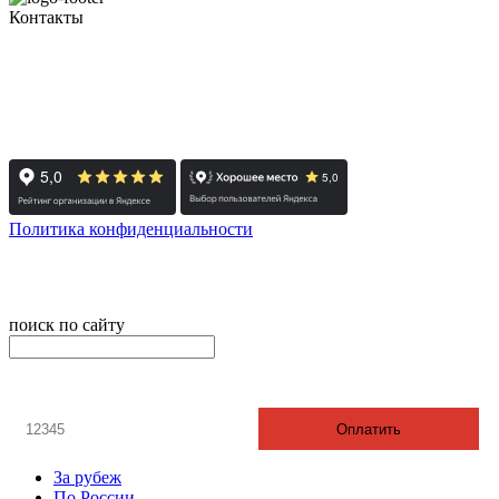
Контакты
+7 (351) 700-11-10, 200-99-10
454091, г. Челябинск, ул. Карла Маркса, д. 83
Реестровый номер туроператора - РТО 022613
Политика конфиденциальности
© 2008-2024 - Администратор сайта ООО ТК "Вита трэвел",
ИНН 7452023824
поиск по сайту
онлайн оплата
Введите номер счета / договора
Оплатить
За рубеж
По России