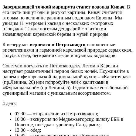
Завершающей точкой маршрута станет водопад Кивач
. В
его честь пишут оды и рисуют картины. Кивач считается
вторым по величине равнинным водопадом Европы. Мы
увидим 11-метровый каскад с нескольких смотровых
площадок. Также посетим дендрарий с элитными
экземплярами карельской березы и музей природы.
К вечеру мы
вернемся в Петрозаводск
наполненные
впечатлениями и гармонией карельской природы: серых скал,
голубых озер, бескрайних лесов и шумных водопадов.
Советуем погулять по Петрозаводску. Летом в Карелии
наступает романтичный период белых ночей. Поужинайте в
нашем кафе карельской национальной кухни – «Калиточная»
(пр.Ленина, 26) или попробуйте чай с калитками в
«Фурындальной» (пр.Ленина, 5). Рядом также есть большой
сувенирный магазин с уникальным ассортиментом.
4 день
07:30 — отправление из Петрозаводска;
10:00 – экскурсия по Медвежьегорску, шлюзу ББК в
Повенце, поездка к урочищу Сандармох;
13:00 – обед;
16:45 – экскурсия по комплексу Беломорских