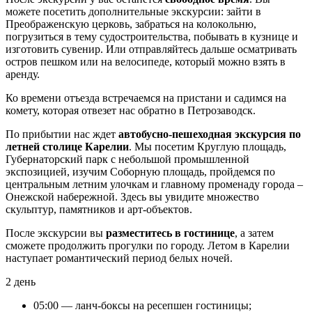
можете посетить дополнительные экскурсии: зайти в
Преображенскую церковь, забраться на колокольню,
погрузиться в тему судостроительства, побывать в кузнице и
изготовить сувенир. Или отправляйтесь дальше осматривать
остров пешком или на велосипеде, который можно взять в
аренду.
Ко времени отъезда встречаемся на пристани и садимся на
комету, которая отвезет нас обратно в Петрозаводск.
По прибытии нас ждет
автобусно-пешеходная экскурсия по
летней столице Карелии
. Мы посетим Круглую площадь,
Губернаторский парк с небольшой промышленной
экспозицией, изучим Соборную площадь, пройдемся по
центральным летним улочкам и главному променаду города –
Онежской набережной. Здесь вы увидите множество
скульптур, памятников и арт-объектов.
После экскурсии вы
разместитесь в гостинице
, а затем
сможете продолжить прогулки по городу. Летом в Карелии
наступает романтический период белых ночей.
2 день
05:00 — ланч-боксы на ресепшен гостиницы;