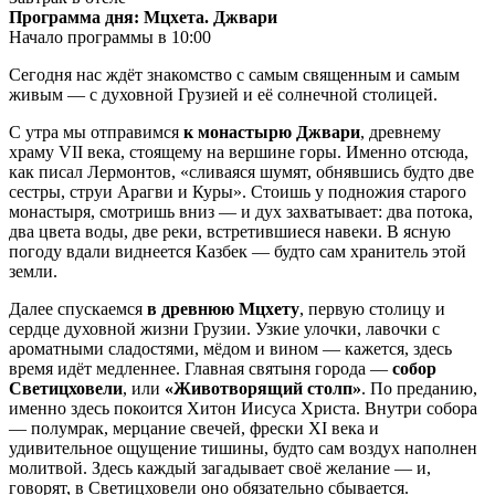
Программа дня: Мцхета. Джвари
Начало программы в 10:00
Сегодня нас ждёт знакомство с самым священным и самым
живым — с духовной Грузией и её солнечной столицей.
С утра мы отправимся
к монастырю Джвари
, древнему
храму VII века, стоящему на вершине горы. Именно отсюда,
как писал Лермонтов, «сливаяся шумят, обнявшись будто две
сестры, струи Арагви и Куры». Стоишь у подножия старого
монастыря, смотришь вниз — и дух захватывает: два потока,
два цвета воды, две реки, встретившиеся навеки. В ясную
погоду вдали виднеется Казбек — будто сам хранитель этой
земли.
Далее спускаемся
в древнюю Мцхету
, первую столицу и
сердце духовной жизни Грузии. Узкие улочки, лавочки с
ароматными сладостями, мёдом и вином — кажется, здесь
время идёт медленнее. Главная святыня города —
собор
Светицховели
, или
«Животворящий столп»
. По преданию,
именно здесь покоится Хитон Иисуса Христа. Внутри собора
— полумрак, мерцание свечей, фрески XI века и
удивительное ощущение тишины, будто сам воздух наполнен
молитвой. Здесь каждый загадывает своё желание — и,
говорят, в Светицховели оно обязательно сбывается.