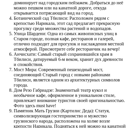
доминирует над городским пейзажем. Добраться до неё
можно пешком или на канатной дороге, откуда
открывается потрясающий вид на город.
Ботанический сад Тбилиси: Расположен рядом с
крепостью Нарикала, этот сад предлагает прекрасную
прогулку среди множества растений и водопадов.
Улица Шардени: Одна из самых живописных улиц в
Старом городе, полная кафе, ресторанов и галерей,
отлично подходит для прогулок и наслаждения местной
атмосферой. Присмотрите себе ресторанчик на вечер!
Анчисхати: Самый старый сохранившийся храм в
Тбилиси, датируемый 6-м веком, хранит дух древности
и спокойствия.
Мост Мира: Современный пешеходный мост,
соединяющий Старый город с новыми районами
Тбилиси, является одним из архитектурных символов
города.
Дом Резо Габриадзе: Знаменитый театр кукол и
необычное кафе, оформленное в уникальном стиле,
привлекает внимание туристов своей оригинальностью.
Фото здесь must have!
Памятник Мать Грузии (Картилис Деда): Статуя,
символизирующая гостеприимство и мужество
грузинского народа, расположена на холме возле
крепости Нарикала. Подняться к ней можно на канатной