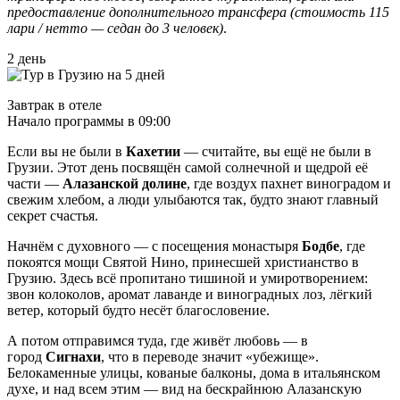
предоставление дополнительного трансфера (стоимость 115
лари / нетто — седан до 3 человек)
.
2 день
Завтрак в отеле
Начало программы в 09:00
Если вы не были в
Кахетии
— считайте, вы ещё не были в
Грузии. Этот день посвящён самой солнечной и щедрой её
части —
Алазанской долине
, где воздух пахнет виноградом и
свежим хлебом, а люди улыбаются так, будто знают главный
секрет счастья.
Начнём с духовного — с посещения монастыря
Бодбе
, где
покоятся мощи Святой Нино, принесшей христианство в
Грузию. Здесь всё пропитано тишиной и умиротворением:
звон колоколов, аромат лаванде и виноградных лоз, лёгкий
ветер, который будто несёт благословение.
А потом отправимся туда, где живёт любовь — в
город
Сигнахи
, что в переводе значит «убежище».
Белокаменные улицы, кованые балконы, дома в итальянском
духе, и над всем этим — вид на бескрайнюю Алазанскую