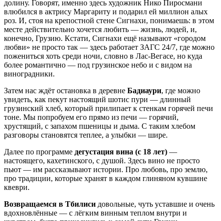
долину. Говорят, именно здесь художник Нико Пиросмани
влюбился в актрису Маргариту и подарил ей миллион алых
роз. И, стоя на крепостной стене Сигнахи, понимаешь: в этом
месте действительно хочется любить — жизнь, людей, и,
конечно, Грузию. Кстати, Сигнахи ещё называют «городом
любви» не просто так — здесь работает ЗАГС 24/7, где можно
пожениться хоть среди ночи, словно в Лас-Вегасе, но куда
более романтично — под грузинское небо и с видом на
виноградники.
Затем нас ждёт остановка в деревне
Бадиаури
, где можно
увидеть, как пекут настоящий шотис пури — длинный
грузинский хлеб, который прилипает к стенкам горячей печи
тоне. Мы попробуем его прямо из печи — горячий,
хрустящий, с запахом пшеницы и дыма. С таким хлебом
разговоры становятся теплее, а улыбки — шире.
Далее по программе
дегустация вина (с 18 лет)
—
настоящего, кахетинского, с душой. Здесь вино не просто
пьют — им рассказывают истории. Про любовь, про землю,
про традиции, которые хранят в каждом глиняном кувшине
квеври.
Возвращаемся в Тбилиси
довольные, чуть уставшие и очень
вдохновлённые — с лёгким винным теплом внутри и