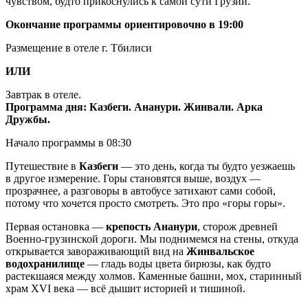
чувством, будто прикоснулись к самой сути Грузии.
Окончание программы ориентировочно в 19:00
Размещение в отеле г. Тбилиси
ИЛИ
Завтрак в отеле.
Программа дня: Казбеги. Ананури. Жинвали. Арка
Дружбы.
Начало программы в 08:30
Путешествие в
Казбеги
— это день, когда ты будто уезжаешь
в другое измерение. Горы становятся выше, воздух —
прозрачнее, а разговоры в автобусе затихают сами собой,
потому что хочется просто смотреть. Это про «горы горы».
Первая остановка —
крепость Ананури
, сторож древней
Военно-грузинской дороги. Мы поднимемся на стены, откуда
открывается завораживающий вид на
Жинвальское
водохранилище
— гладь воды цвета бирюзы, как будто
растекшаяся между холмов. Каменные башни, мох, старинный
храм XVI века — всё дышит историей и тишиной.