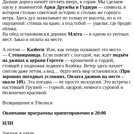
Дальше дорога начнёт петлять вверх, к горам. Мы сделаем
паузу у знаменитой
Арки Дружбы в Гудаури
— символа, в
котором столько советской истории и столько же горного
ветра. Здесь дух захватывает не только от высоты, но и от
ощущений: стоишь на краю, а под тобой — ущелье, где бродят
облака.
На обед остановимся в деревне
Млета
— в одном из уютных
мест. Заказ и оплата на месте.
А потом —
Казбеги
. Или, как теперь называют это место
—
Степанцминда
. Если повезёт с погодой, нас ждёт
подъём
на джипах к церкви Гергети
— крошечной и гордой,
стоящей у подножья ледяного Казбека. Ветер здесь пахнет
снегом даже летом, а вид… будто весь мир остановился. (
При
хороших погодных условиях. Оплата джипов на месте –
около 10$
). Эта поездка — не просто экскурсия. Это встреча с
настоящей Грузией — горной, щедрой, немного суровой и
бесконечно красивой.
Возвращение в Тбилиси
Окончание программы ориентировочно в 20:00
ИЛИ
Завтрак в отеле