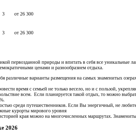
3
от 26 300
3
от 26 300
икой первозданной природы и впитать в себя все уникальные ла
демократичными ценами и разнообразием отдыха.
себя различные варианты размещения на самых знаменитых озера
овести время с семьей не только весело, но и с пользой, укрепл
овольствие всем. Если планируется такой отдых, то можно выбр
0%.
остью среди путешественников. Если Вы энергичный, не любите 
ыжные курорты мирового уровня
 историей края можно на многочисленных маршрутах. Знамениты
е 2026