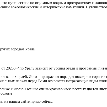
 это путешествие по огромным водным пространствам и живопи
евние археологические и исторические памятники. Путешествова
ругих городам Урала
от 20250 ₽ по Уралу зависит от уровня отеля и программы пита
от ваших целей. Лето – прекрасная пора для походов в горы и с
иональных парках перед Вами откроются потрясающие виды такж
 ближе к июлю. Осенью очень красиво из-за пестрых цветов листвы
орозные
ны на нашем сайте прямо сейчас.