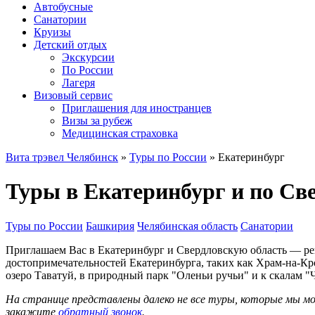
Автобусные
Санатории
Круизы
Детский отдых
Экскурсии
По России
Лагеря
Визовый сервис
Приглашения для иностранцев
Визы за рубеж
Медицинская страховка
Вита трэвел Челябинск
»
Туры по России
» Екатеринбург
Туры в Екатеринбург и по Све
Туры по России
Башкирия
Челябинская область
Санатории
Приглашаем Вас в Екатеринбург и Свердловскую область — ре
достопримечательностей Екатеринбурга, таких как Храм-на-Кр
озеро Таватуй, в природный парк "Оленьи ручьи" и к скалам 
На странице представлены далеко не все туры, которые мы 
закажите
обратный звонок
.