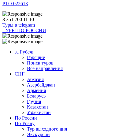
РТО 022613
8 351 700 11 10
Туры в telegram
ТУРЫ ПО РОССИИ
за Рубеж
Горящие
Поиск туров
Все направления
СНГ
Абхазия
Азербайджан
Армения
Беларусь
Грузия
Казахстан
Узбекистан
По России
По Уралу
Тур выходного дня
Экскурсии