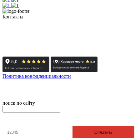
Контакты
+7 (351) 700-11-10, 200-99-10
454091, г. Челябинск, ул. Карла Маркса, д. 83
Реестровый номер туроператора - РТО 022613
Политика конфиденциальности
© 2008-2024 - Администратор сайта ООО ТК "Вита трэвел",
ИНН 7452023824
поиск по сайту
онлайн оплата
Введите номер счета / договора
Оплатить