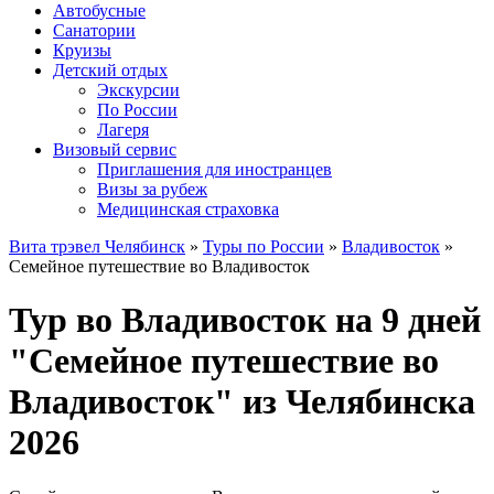
Автобусные
Санатории
Круизы
Детский отдых
Экскурсии
По России
Лагеря
Визовый сервис
Приглашения для иностранцев
Визы за рубеж
Медицинская страховка
Вита трэвел Челябинск
»
Туры по России
»
Владивосток
»
Семейное путешествие во Владивосток
Тур во Владивосток на 9 дней
"Семейное путешествие во
Владивосток" из Челябинска
2026