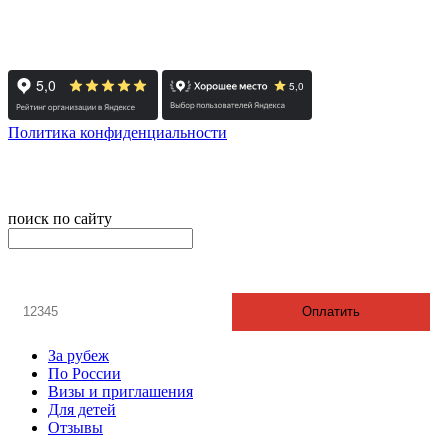
454091, г. Челябинск, ул. Карла Маркса, д. 83
Реестровый номер туроператора - РТО 022613
Политика конфиденциальности
© 2008-2024 - Администратор сайта ООО ТК "Вита трэвел",
ИНН 7452023824
поиск по сайту
онлайн оплата
Введите номер счета / договора
Оплатить
За рубеж
По России
Визы и приглашения
Для детей
Отзывы