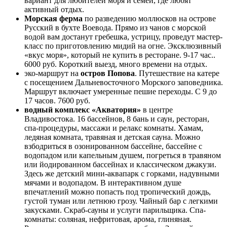
вариант для любителей моря и семей, где любят
активный отдых.
Морская ферма
по разведению моллюсков на острове
Русский в бухте Воевода. Прямо из чанов с морской
водой вам достанут гребешка, устрицу, проведут мастер-
класс по приготовлению мидий на огне. Эксклюзивный
«вкус моря», который не купить в ресторане. 9-17 час..
6000 руб. Короткий выезд, много времени на отдых.
эко-маршрут на
остров Попова
. Путешествие на катере
с посещением Дальневосточного Морского заповедника.
Маршрут включает умеренные пешие переходы. С 9 до
17 часов. 7600 руб.
водный комплекс «Акватория»
в центре
Владивостока. 16 бассейнов, 8 бань и саун, ресторан,
спа-процедуры, массажи и релакс комнаты. Хамам,
ледяная комната, травяная и детская сауна. Можно
взбодриться в озонированном бассейне, бассейне с
водопадом или капельным душем, погреться в травяном
или йодированном бассейнах и классическом джакузи.
Здесь же детский мини-аквапарк с горками, надувными
мячами и водопадом. В интерактивном душе
впечатлений можно попасть под тропический дождь,
густой туман или летнюю грозу. Чайный бар с легкими
закусками. Скраб-сауны и услуги парильщика. Спа-
комнаты: соляная, нефритовая, арома, глиняная.