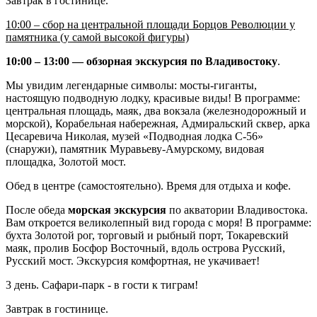
Завтрак в гостинице.
10:00 – сбор на центральной площади Борцов Революции у
памятника (у самой высокой фигуры)
10:00 – 13:00 — обзорная экскурсия по Владивостоку
.
Мы увидим легендарные символы: мосты-гиганты,
настоящую подводную лодку, красивые виды! В программе:
центральная площадь, маяк, два вокзала (железнодорожный и
морской), Корабельная набережная, Адмиральский сквер, арка
Цесаревича Николая, музей «Подводная лодка С-56»
(снаружи), памятник Муравьеву-Амурскому, видовая
площадка, Золотой мост.
Обед в центре (самостоятельно). Время для отдыха и кофе.
После обеда
морская экскурсия
по акватории Владивостока.
Вам откроется великолепный вид города с моря! В программе:
бухта Золотой рог, торговый и рыбный порт, Токаревский
маяк, пролив Босфор Восточный, вдоль острова Русский,
Русский мост. Экскурсия комфортная, не укачивает!
3 день. Сафари-парк - в гости к тиграм!
Завтрак в гостинице.