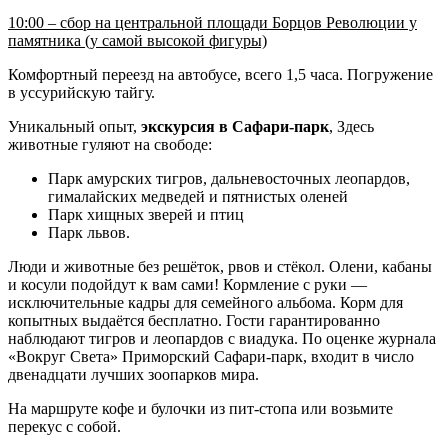
10:00 – сбор на центральной площади Борцов Революции у
памятника (у самой высокой фигуры)
Комфортный переезд на автобусе, всего 1,5 часа. Погружение
в уссурийскую тайгу.
Уникальный опыт,
экскурсия в Сафари-парк
, Здесь
животные гуляют на свободе:
Парк амурских тигров, дальневосточных леопардов,
гималайских медведей и пятнистых оленей
Парк хищных зверей и птиц
Парк львов.
Люди и животные без решёток, рвов и стёкол. Олени, кабаны
и косули подойдут к вам сами! Кормление с руки —
исключительные кадры для семейного альбома. Корм для
копытных выдаётся бесплатно. Гости гарантированно
наблюдают тигров и леопардов с виадука. По оценке журнала
«Вокруг Света» Приморский Сафари-парк, входит в число
двенадцати лучших зоопарков мира.
На маршруте кофе и булочки из пит-стопа или возьмите
перекус с собой.