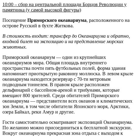
10:00 – сбор на центральной площади Борцов Революции у
памятника (у самой высокой фигуры)
Посещение
Приморского океанариума
, расположенного на
острове Русский в бухте Житкова.
В стоимость входит: трансфер до Океанариума и обратно,
входной билет на экспозицию и на представление морских
животных.
Приморский океанариум — один из крупнейших
океанариумов мира. Общая площадь внутреннего
пространства почти пять футбольных полей, форма здания
напоминает приоткрытую раковину моллюска. В левом крыле
океанариума находится резервуар с 70-ти метровым
подводным тоннелем. В правом крыле расположен
дельфинарий с бассейном-ареной и трибунами, которые
вмещают 800 зрителей. Среди обитателей Приморского
океанариума — представители всех океанов и климатических
зон Земли, в том числе обитатели Японского моря, Арктики,
озера Байкал, реки Амур и другие.
Гости самостоятельно осматривают экспозиций Океанариума.
По желанию можно присоединиться к бесплатной экскурсии.
Вокруг океанариума прекрасная зона отдыха с выходом к