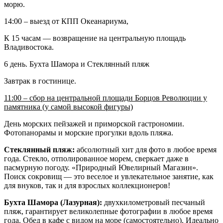
морю.
14:00 – выезд от КПП Океанариума,
К 15 часам — возвращение на центральную площадь
Владивостока.
6 день. Бухта Шамора и Стеклянный пляж
Завтрак в гостинице.
11:00 – сбор на центральной площади Борцов Революции у
памятника (у самой высокой фигуры)
День морских пейзажей и приморской гастрономии.
Фотопанорамы и морские прогулки вдоль пляжа.
Стеклянный пляж:
абсолютный хит для фото в любое время
года. Стекло, отполированное морем, сверкает даже в
пасмурную погоду. «Природный Ювелирный Магазин».
Поиск сокровищ — это веселое и увлекательное занятие, как
для внуков, так и для взрослых коллекционеров!
Бухта Шамора (Лазурная):
двухкилометровый песчаный
пляж, гарантирует великолепные фотографии в любое время
года. Обед в кафе с видом на море (самостоятельно). Идеально