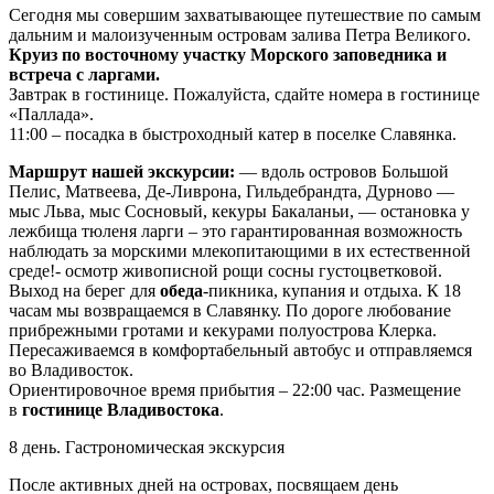
Сегодня мы совершим захватывающее путешествие по самым
дальним и малоизученным островам залива Петра Великого.
Круиз по восточному участку Морского заповедника и
встреча с ларгами.
Завтрак в гостинице. Пожалуйста, сдайте номера в гостинице
«Паллада».
11:00 – посадка в быстроходный катер в поселке Славянка.
Маршрут нашей экскурсии:
— вдоль островов Большой
Пелис, Матвеева, Де-Ливрона, Гильдебрандта, Дурново —
мыс Льва, мыс Сосновый, кекуры Бакаланьи, — остановка у
лежбища тюленя ларги – это гарантированная возможность
наблюдать за морскими млекопитающими в их естественной
среде!- осмотр живописной рощи сосны густоцветковой.
Выход на берег для
обеда
-пикника, купания и отдыха. К 18
часам мы возвращаемся в Славянку. По дороге любование
прибрежными гротами и кекурами полуострова Клерка.
Пересаживаемся в комфортабельный автобус и отправляемся
во Владивосток.
Ориентировочное время прибытия – 22:00 час. Размещение
в
гостинице Владивостока
.
8 день. Гастрономическая экскурсия
После активных дней на островах, посвящаем день