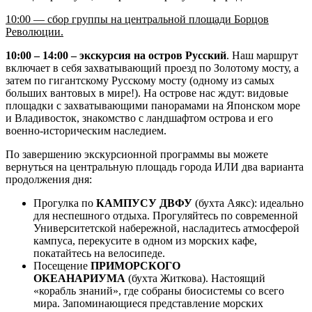
10:00 — сбор группы на центральной площади Борцов
Революции.
10:00 – 14:00 – экскурсия на остров Русский
. Наш маршрут
включает в себя захватывающий проезд по Золотому мосту, а
затем по гигантскому Русскому мосту (одному из самых
больших вантовых в мире!). На острове нас ждут: видовые
площадки с захватывающими панорамами на Японском море
и Владивосток, знакомство с ландшафтом острова и его
военно-историческим наследием.
По завершению экскурсионной программы вы можете
вернуться на центральную площадь города ИЛИ два варианта
продолжения дня:
Прогулка по
КАМПУСУ ДВФУ
(бухта Аякс): идеально
для неспешного отдыха. Прогуляйтесь по современной
Университетской набережной, насладитесь атмосферой
кампуса, перекусите в одном из морских кафе,
покатайтесь на велосипеде.
Посещение
ПРИМОРСКОГО
ОКЕАНАРИУМА
(бухта Житкова). Настоящий
«корабль знаний», где собраны биосистемы со всего
мира. Запоминающиеся представление морских