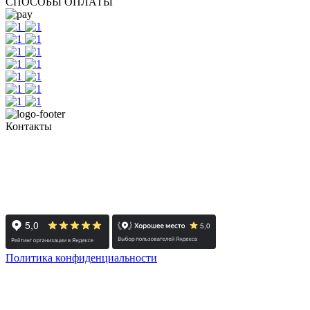
СПОСОБЫ ОПЛАТЫ
Контакты
+7 (351) 700-11-10, 200-99-10
454091, г. Челябинск, ул. Карла Маркса, д. 83
Реестровый номер туроператора - РТО 022613
Политика конфиденциальности
© 2008-2024 - Администратор сайта ООО ТК "Вита трэвел",
ИНН 7452023824