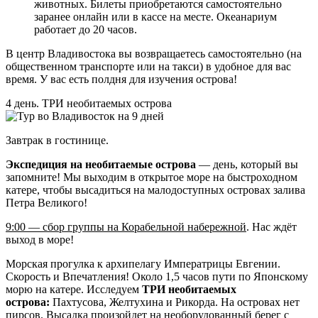
животных. Билеты приобретаются самостоятельно
заранее онлайн или в кассе на месте. Океанариум
работает до 20 часов.
В центр Владивостока вы возвращаетесь самостоятельно (на
общественном транспорте или на такси) в удобное для вас
время. У вас есть полдня для изучения острова!
4 день. ТРИ необитаемых острова
Завтрак в гостинице.
Экспедиция на необитаемые острова
— день, который вы
запомните! Мы выходим в открытое море на быстроходном
катере, чтобы высадиться на малодоступных островах залива
Петра Великого!
9:00 — сбор группы на Корабельной набережной
. Нас ждёт
выход в море!
Морская прогулка к архипелагу Императрицы Евгении.
Скорость и Впечатления! Около 1,5 часов пути по Японскому
морю на катере. Исследуем
ТРИ необитаемых
острова:
Пахтусова, Желтухина и Рикорда. На островах нет
пирсов. Высадка произойдет на необорудованный берег с