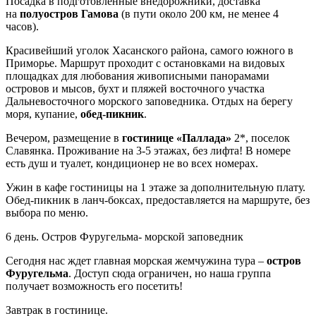
Посадка в подготовленные внедорожники, доставка
на
полуостров Гамова
(в пути около 200 км, не менее 4
часов).
Красивейший уголок Хасанского района, самого южного в
Приморье. Маршрут проходит с остановками на видовых
площадках для любования живописными панорамами
островов и мысов, бухт и пляжей восточного участка
Дальневосточного морского заповедника. Отдых на берегу
моря, купание,
обед-пикник
.
Вечером, размещение в
гостинице «Паллада»
2*, поселок
Славянка. Проживание на 3-5 этажах, без лифта! В номере
есть душ и туалет, кондиционер не во всех номерах.
Ужин в кафе гостиницы на 1 этаже за дополнительную плату.
Обед-пикник в ланч-боксах, предоставляется на маршруте, без
выбора по меню.
6 день. Остров Фуругельма- морской заповедник
Сегодня нас ждет главная морская жемчужина тура –
остров
Фуругельма
. Доступ сюда ограничен, но наша группа
получает возможность его посетить!
Завтрак в гостинице.