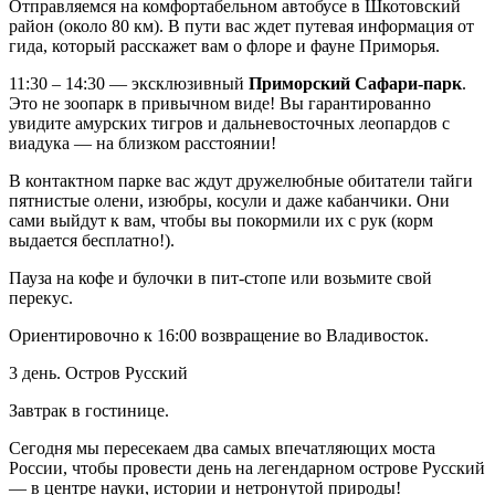
Отправляемся на комфортабельном автобусе в Шкотовский
район (около 80 км). В пути вас ждет путевая информация от
гида, который расскажет вам о флоре и фауне Приморья.
11:30 – 14:30 — эксклюзивный
Приморский Сафари-парк
.
Это не зоопарк в привычном виде! Вы гарантированно
увидите амурских тигров и дальневосточных леопардов с
виадука — на близком расстоянии!
В контактном парке вас ждут дружелюбные обитатели тайги
пятнистые олени, изюбры, косули и даже кабанчики. Они
сами выйдут к вам, чтобы вы покормили их с рук (корм
выдается бесплатно!).
Пауза на кофе и булочки в пит-стопе или возьмите свой
перекус.
Ориентировочно к 16:00 возвращение во Владивосток.
3 день. Остров Русский
Завтрак в гостинице.
Сегодня мы пересекаем два самых впечатляющих моста
России, чтобы провести день на легендарном острове Русский
— в центре науки, истории и нетронутой природы!