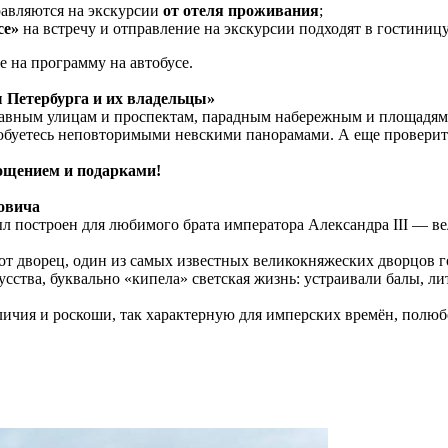
авляются на экскурсии
от отеля проживания
;
ce»
на встречу и отправление на экскурсии подходят в гостиниц
 на программу на автобусе.
 Петербурга и их владельцы»
лавным улицам и проспектам, парадным набережным и площадям
буетесь неповторимыми невскими панорамами. А еще проверите,
гощением и подарками!
овича
л построен для любимого брата императора Александра III — в
 дворец, один из самых известных великокняжеских дворцов гор
сства, буквально «кипела» светская жизнь: устраивали балы, л
личия и роскоши, так характерную для имперских времён, полюб