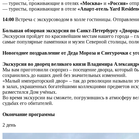
— туристы, проживающие в отелях
«Москва»
и
«Россия»
отпр
— туристы, проживающие в отеле
«Апарт-отель Yard Residen
14:00
Встреча с экскурсоводом в холле гостиницы. Отправление
Большая обзорная экскурсия по Санкт-Петербургу «Дворцы
Экскурсия пройдет по красивейшим местам нашего города – г
самые популярные памятники и музеи Северной столицы, полю
Новогоднее поздравление от Деда Мороза и Снегурочки с у
Экскурсия во дворец великого князя Владимира Александр
Мы вам приготовили сюрприз – посещение дворца, который бы
сохранились до наших дней без значительных изменений.
«Малый императорский двор» – так до революции называли этот
в залах, украшенных богатейшими коллекциями предметов иску
разместился Дом учёных.
Во время экскурсии вы сможете, погрузившись в атмосферу ве
судьбах его обитателей.
Окончание программы
2 день