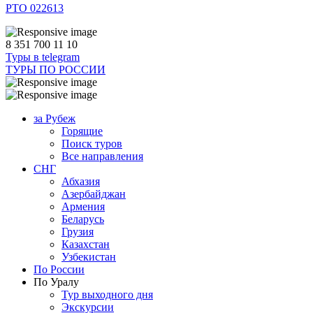
РТО 022613
8 351 700 11 10
Туры в telegram
ТУРЫ ПО РОССИИ
за Рубеж
Горящие
Поиск туров
Все направления
СНГ
Абхазия
Азербайджан
Армения
Беларусь
Грузия
Казахстан
Узбекистан
По России
По Уралу
Тур выходного дня
Экскурсии