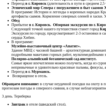
Переезд
в г. Кировск
(длительность в пути в среднем 2,5 
Этнический мир Севера с погружением в быт саамов Х
В программе: Истории и легенды о коренных народах Кра
артефакты саамов. Кормление северных оленей и хаски. 
Обед
Прибытие
в г. Кировск.
Обзорная экскурсия по г. Киро
Следующей точкой нашего путешествия станет город
Ки
Экскурсия по городу, предусматривает 2-3 остановки в с
сердца Хибин.
В программе:
Музейно-выставочный центр «Апатит».
Здание МВЦ с часовой башней – архитектурная доминанта
подробными макетами горных работ, мультимедийными 
Полярно-альпийский ботанический сад-институт.
Самые яркие впечатления можно получить, когда из сур
непривычные и удивительно красивые пальмы, фикусы, аг
Переезд
в г. Мурманск.
Возвращение в отель.
Обращаем внимание:
в случае неудачной поездки на охоту в
прогнозам погоды и северного сияния, в случае неблагоприятно
3 день. Териберка
Завтрак
в отеле (шведский стол).