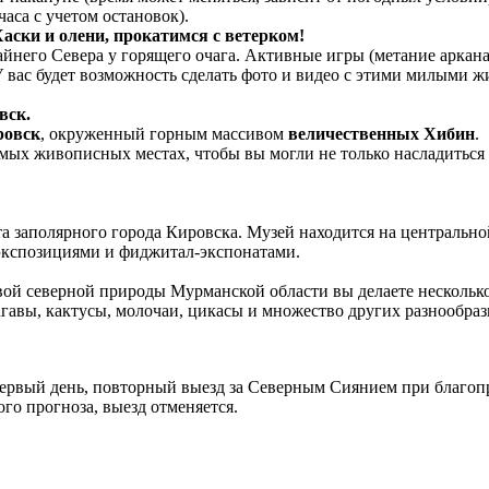
часа с учетом остановок).
аски и олени, прокатимся с ветерком!
йнего Севера у горящего очага. Активные игры (метание аркана,
У вас будет возможность сделать фото и видео с этими милыми ж
вск.
ровск
, окруженный горным массивом
величественных Хибин
.
амых живописных местах, чтобы вы могли не только насладиться 
 заполярного города Кировска. Музей находится на центрально
экспозициями и фиджитал-экспонатами.
овой северной природы Мурманской области вы делаете нескольк
авы, кактусы, молочаи, цикасы и множество других разнообраз
 первый день, повторный выезд за Северным Сиянием при благо
го прогноза, выезд отменяется.