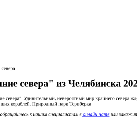
 севера
ние севера" из Челябинска 20
е севера". Удивительный, невероятный мир крайнего севера жде
вших кораблей. Природный парк Териберка .
о обращайтесь к нашим специалистам в
онлайн-чате
или закажи