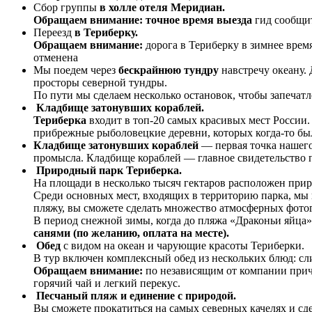
Сбор группы
в холле отеля Меридиан.
Обращаем внимание: точное время выезда
гид сообщит
Переезд
в Териберку.
Обращаем внимание:
дорога в Териберку в зимнее врем
отменена
Мы поедем через
бескрайнюю тундру
навстречу океану. 
просторы северной тундры.
По пути мы сделаем несколько остановок, чтобы запечатл
Кладбище затонувших кораблей.
Териберка
входит в топ-20 самых красивых мест России.
прибрежные рыболовецкие деревни, которых когда-то б
Кладбище затонувших кораблей
— первая точка нашего
промысла. Кладбище кораблей — главное свидетельство 
Природный парк Териберка.
На площади в несколько тысяч гектаров расположен прир
Среди основных мест, входящих в территорию парка, мы 
пляжу, вы сможете сделать множество атмосферных фото
В период снежной зимы, когда до пляжа «Драконьи яйца»
санями (по желанию, оплата на месте).
Обед
с видом на океан и чарующие красоты Териберки.
В тур включен комплексный обед из нескольких блюд: сл
Обращаем внимание:
по независящим от компании причи
горячий чай и легкий перекус.
Песчаный пляж и единение с природой.
Вы сможете прокатиться на самых северных качелях и сде