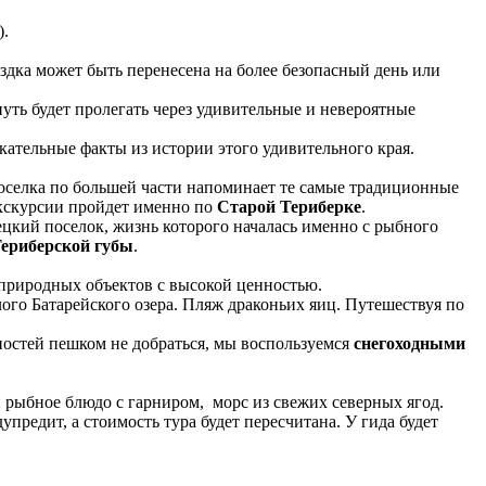
).
ездка может быть перенесена на более безопасный день или
 путь будет пролегать через удивительные и невероятные
екательные факты из истории этого удивительного края.
 поселка по большей части напоминает те самые традиционные
экскурсии пройдет именно по
Старой Териберке
.
цкий поселок, жизнь которого началась именно с рыбного
ериберской губы
.
 природных объектов с высокой ценностью.
ого Батарейского озера. Пляж драконьих яиц. Путешествуя по
ностей пешком не добраться, мы воспользуемся
снегоходными
 рыбное блюдо с гарниром, морс из свежих северных ягод.
предит, а стоимость тура будет пересчитана. У гида будет