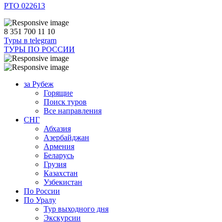
РТО 022613
8 351 700 11 10
Туры в telegram
ТУРЫ ПО РОССИИ
за Рубеж
Горящие
Поиск туров
Все направления
СНГ
Абхазия
Азербайджан
Армения
Беларусь
Грузия
Казахстан
Узбекистан
По России
По Уралу
Тур выходного дня
Экскурсии