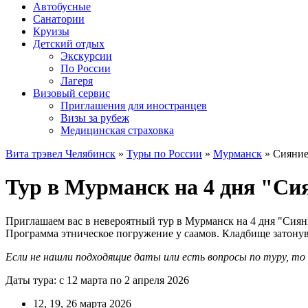
Автобусные
Санатории
Круизы
Детский отдых
Экскурсии
По России
Лагеря
Визовый сервис
Приглашения для иностранцев
Визы за рубеж
Медицинская страховка
Вита трэвел Челябинск
»
Туры по России
»
Мурманск
» Сияние
Тур в Мурманск на 4 дня "Сия
Приглашаем вас в невероятный тур в Мурманск на 4 дня "Сияни
Программа этническое погружение у саамов. Кладбище затону
Если не нашли подходящие даты или есть вопросы по туру, т
Даты тура: с 12 марта по 2 апреля 2026
12, 19, 26 марта 2026