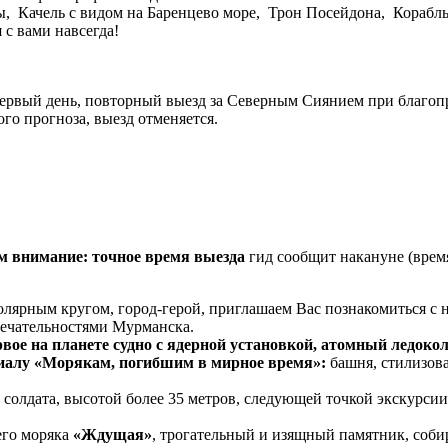
, Качель с видом на Баренцево море, Трон Посейдона, Корабл
 с вами навсегда!
 первый день, повторный выезд за Северным Сиянием при благо
го прогноза, выезд отменяется.
 внимание: точное время выезда
гид сообщит накануне (время
лярным кругом, город-герой, приглашаем Вас познакомиться с 
ечательностями Мурманска.
вое на планете судно с ядерной установкой, атомный ледоко
алу «Морякам, погибшим в мирное время»:
башня, стилизова
солдата, высотой более 35 метров, следующей точкой экскурсии
его моряка
«Ждущая»
, трогательный и изящный памятник, соб