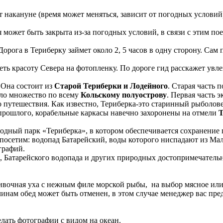
 накануне (время может меняться, зависит от погодных условий
я может быть закрыта из-за погодных условий, в связи с этим по
Дорога в Териберку займет около 2, 5 часов в одну сторону. Сам
еть красоту Севера на фотопленку. По дороге гид расскажет увл
 Она состоит из
Старой Териберки и Лодейного
. Старая часть
ыло множество по всему
Кольскому полуострову
. Первая часть 
 путешествия. Как известно, Териберка-это старинный рыболове
прошлого, корабельные каркасы навечно захоронены на отмели
Т
одный парк «Териберка», в котором обеспечивается сохранение
посетим: водопад Батарейский, воды которого ниспадают из Мал
графий.
, Батарейского водопада и других природных достопримечатель
ивочная уха с нежным филе морской рыбы, на выбор мясное или
нам обед может быть отменен, в этом случае менеджер вас преду
лать фотографии с видом на океан.