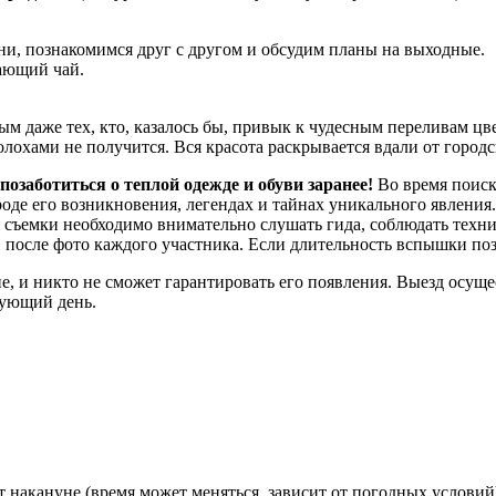
ни, познакомимся друг с другом и обсудим планы на выходные.
вающий чай.
 даже тех, кто, казалось бы, привык к чудесным переливам цвет
олохами не получится. Вся красота раскрывается вдали от город
позаботиться о теплой одежде и обуви заранее!
Во время поиска
роде его возникновения, легендах и тайнах уникального явления.
я съемки необходимо внимательно слушать гида, соблюдать техн
 после фото каждого участника. Если длительность вспышки поз
ие, и никто не сможет гарантировать его появления. Выезд осущ
дующий день.
 накануне (время может меняться, зависит от погодных условий