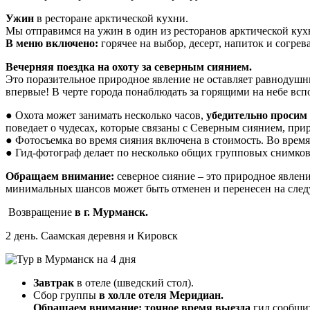
Ужин
в ресторане арктической кухни.
Мы отправимся на ужин в один из ресторанов арктической кух
В меню включено:
горячее на выбор, десерт, напиток и согре
Вечерняя поездка на охоту за северным сиянием.
Это поразительное природное явление не оставляет равнодушным
впервые! В черте города понаблюдать за горящими на небе всп
● Охота может занимать несколько часов,
убедительно просим 
поведает о чудесах, которые связаны с Северным сиянием, при
● Фотосъемка во время сияния включена в стоимость. Во врем
● Гид-фотограф делает по несколько общих групповых снимков
Обращаем внимание:
северное сияние – это природное явлен
минимальных шансов может быть отменен и перенесен на сле
Возвращение
в г. Мурманск.
2 день. Саамская деревня и Кировск
Завтрак
в отеле (шведский стол).
Сбор группы
в холле отеля Меридиан.
Обращаем внимание: точное время выезда
гид сообщит