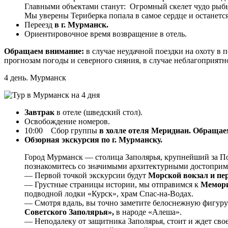
Главными объектами станут: Огромный скелет чудо рыбы
Мы уверены Териберка попала в самое сердце и останется
Переезд
в г. Мурманск.
Ориентировочное время возвращение в отель.
Обращаем внимание:
в случае неудачной поездки на охоту в
прогнозам погоды и северного сияния, в случае неблагоприятно
4 день. Мурманск
Завтрак
в отеле (шведский стол).
Освобождение номеров.
10:00
Сбор группы
в холле отеля Меридиан.
Обращаем
Обзорная экскурсия по г. Мурманску.
Город Мурманск — столица Заполярья, крупнейший за По
познакомитесь со значимыми архитектурными достоприм
— Первой точкой экскурсии будут
Морской вокзал и пер
— Грустные страницы истории, мы отправимся к
Мемори
подводной лодки «Курск», храм Спас-на-Водах.
— Смотря вдаль, вы точно заметите белоснежную фигуру 
Советского Заполярья»,
в народе «Алеша».
— Неподалеку от защитника Заполярья, стоит и ждет сво