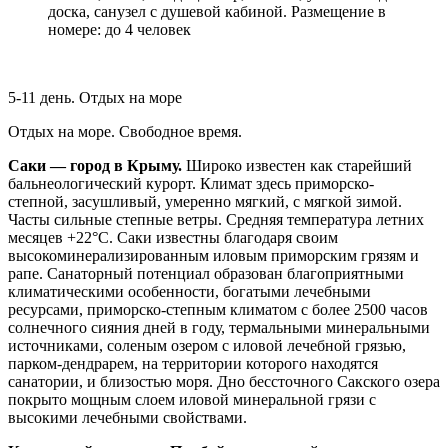
доска, санузел с душевой кабиной. Размещение в
номере: до 4 человек
5-11 день. Отдых на море
Отдых на море. Свободное время.
Саки — город в Крыму.
Широко известен как старейший
бальнеологический курорт. Климат здесь приморско-
степной, засушливый, умеренно мягкий, с мягкой зимой.
Часты сильные степные ветры. Средняя температура летних
месяцев +22°C. Саки известны благодаря своим
высокоминерализированным иловым приморским грязям и
рапе. Санаторный потенциал образован благоприятными
климатическими особенности, богатыми лечебными
ресурсами, приморско-степным климатом с более 2500 часов
солнечного сияния дней в году, термальными минеральными
источниками, соленым озером с иловой лечебной грязью,
парком-дендрарем, на территории которого находятся
санатории, и близостью моря. Дно бессточного Сакского озера
покрыто мощным слоем иловой минеральной грязи с
высокими лечебными свойствами.