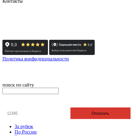
Контакты
+7 (351) 700-11-10, 200-99-10
454091, г. Челябинск, ул. Карла Маркса, д. 83
Реестровый номер туроператора - РТО 022613
Политика конфиденциальности
© 2008-2024 - Администратор сайта ООО ТК "Вита трэвел",
ИНН 7452023824
поиск по сайту
онлайн оплата
Введите номер счета / договора
Оплатить
За рубеж
По России