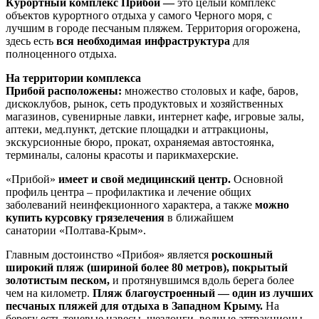
Курортный комплекс Прибой —
это целый комплекс
объектов курортного отдыха у самого Черного моря, с
лучшим в городе песчаным пляжем. Территория огорожена,
здесь есть
вся необходимая инфраструктура
для
полноценного отдыха.
На территории комплекса
Прибой расположены:
множество столовых и кафе, баров,
дискоклубов, рынок, сеть продуктовых и хозяйственных
магазинов, сувенирные лавки, интернет кафе, игровые залы,
аптеки, мед.пункт, детские площадки и аттракционы,
экскурсионные бюро, прокат, охраняемая автостоянка,
терминалы, салоны красоты и парикмахерские.
«Прибой»
имеет и свой медицинский центр.
Основной
профиль центра – профилактика и лечение общих
заболеваний неинфекционного характера, а также
можно
купить курсовку грязелечения
в ближайшем
санатории «Полтава-Крым».
Главным достоинство «Прибоя» является
роскошный
широкий пляж
(шириной более 80 метров), покрытый
золотистым песком,
и протянувшимся вдоль берега более
чем на километр.
Пляж благоустроенный — один из лучших
песчаных пляжей для отдыха в Западном Крыму.
На
берегу есть теневые навесы, шезлонги, водные аттракционы,