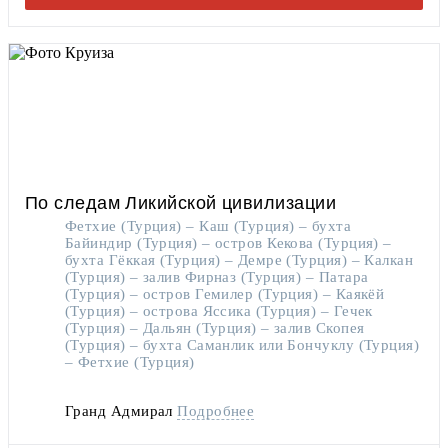
По следам Ликийской цивилизации
Фетхие (Турция) – Каш (Турция) – бухта
Байиндир (Турция) – остров Кекова (Турция) –
бухта Гёккая (Турция) – Демре (Турция) – Калкан
(Турция) – залив Фирназ (Турция) – Патара
(Турция) – остров Гемилер (Турция) – Каякёй
(Турция) – острова Яссика (Турция) – Гечек
(Турция) – Дальян (Турция) – залив Скопея
(Турция) – бухта Саманлик или Бончуклу (Турция)
– Фетхие (Турция)
Гранд Адмирал
Подробнее