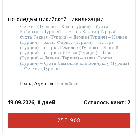
По следам Ликийской цивилизации
Фетхие (Турция) – Каш (Турция) – бухта
Байиндир (Турция) – остров Кекова (Турция) –
бухта Гёккая (Турция) – Демре (Турция) – Калкан
(Турция) – залив Фирназ (Турция) – Патара
(Турция) – остров Гемилер (Турция) – Каякёй
(Турция) – острова Яссика (Турция) – Гечек
(Турция) – Дальян (Турция) – залив Скопея
(Турция) – бухта Саманлик или Бончуклу (Турция)
– Фетхие (Турция)
Гранд Адмирал
Подробнее
19.09.2026, 8 дней
Осталось кают: 2
253 908