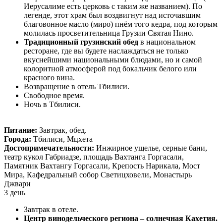
Иерусалиме есть церковь с таким же названием). По
легенде, этот храм был воздвигнут над источавшим
благовонное масло (миро) пнём того кедра, под которым
молилась просветительница Грузии Святая Нино.
Традиционный грузинский обед
в национальном
ресторане, где вы будете наслаждаться не только
вкуснейшими национальными блюдами, но и самой
колоритной атмосферой под бокальчик белого или
красного вина.
Возвращение в отель Тбилиси.
Свободное время.
Ночь в Тбилиси.
Питание:
Завтрак, обед.
Города:
Тбилиси, Мцхета
Достопримечательности:
Инжирное ущелье, серные бани,
театр кукол Габриадзе, площадь Вахтанга Горгасали,
Памятник Вахтангу Горгасали, Крепость Нарикала, Мост
Мира, Кафедральный собор Светицховели, Монастырь
Джвари
3 день
Завтрак в отеле.
Центр винодельческого региона – солнечная Кахетия.