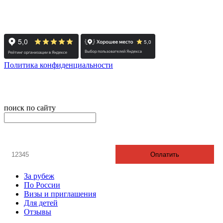
454091, г. Челябинск, ул. Карла Маркса, д. 83
Реестровый номер туроператора - РТО 022613
Политика конфиденциальности
© 2008-2024 - Администратор сайта ООО ТК "Вита трэвел",
ИНН 7452023824
поиск по сайту
онлайн оплата
Введите номер счета / договора
Оплатить
За рубеж
По России
Визы и приглашения
Для детей
Отзывы