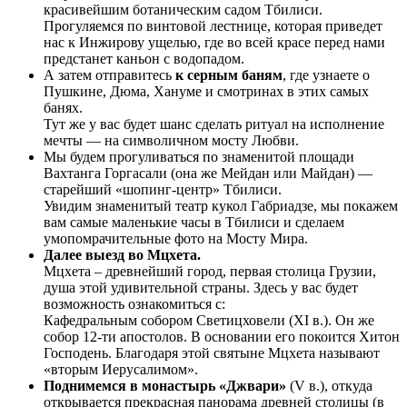
красивейшим ботаническим садом Тбилиси.
Прогуляемся по винтовой лестнице, которая приведет
нас к Инжирову ущелью, где во всей красе перед нами
предстанет каньон с водопадом.
А затем отправитесь
к серным баням
, где узнаете о
Пушкине, Дюма, Хануме и смотринах в этих самых
банях.
Тут же у вас будет шанс сделать ритуал на исполнение
мечты — на символичном мосту Любви.
Мы будем прогуливаться по знаменитой площади
Вахтанга Горгасали (она же Мейдан или Майдан) —
старейший «шопинг-центр» Тбилиси.
Увидим знаменитый театр кукол Габриадзе, мы покажем
вам самые маленькие часы в Тбилиси и сделаем
умопомрачительные фото на Мосту Мира.
Далее выезд во Мцхета.
Мцхета – древнейший город, первая столица Грузии,
душа этой удивительной страны. Здесь у вас будет
возможность ознакомиться с:
Кафедральным собором Светицховели (XI в.). Он же
собор 12-ти апостолов. В основании его покоится Хитон
Господень. Благодаря этой святыне Мцхета называют
«вторым Иерусалимом».
Поднимемся в монастырь «Джвари»
(V в.), откуда
открывается прекрасная панорама древней столицы (в