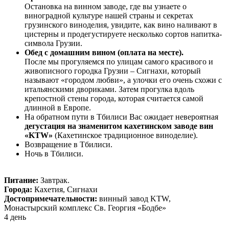
Остановка на винном заводе, где вы узнаете о
виноградной культуре нашей страны и секретах
грузинского виноделия, увидите, как вино наливают в
цистерны и продегустируете несколько сортов напитка-
символа Грузии.
Обед с домашним вином (оплата на месте).
После мы прогуляемся по улицам самого красивого и
живописного городка Грузии – Сигнахи, который
называют «городом любви», а улочки его очень схожи с
итальянскими двориками. Затем прогулка вдоль
крепостной стены города, которая считается самой
длинной в Европе.
На обратном пути в Тбилиси Вас ожидает невероятная
дегустация на знаменитом кахетинском заводе вин
«KTW»
(Кахетинское традиционное виноделие).
Возвращение в Тбилиси.
Ночь в Тбилиси.
Питание:
Завтрак.
Города:
Кахетия, Сигнахи
Достопримечательности:
винный завод KTW,
Монастырский комплекс Св. Георгия «Бодбе»
4 день