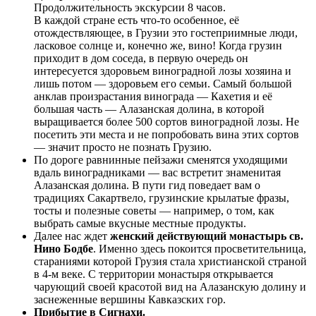
Продолжительность экскурсии 8 часов.
В каждой стране есть что-то особенное, её
отождествляющее, в Грузии это гостеприимные люди,
ласковое солнце и, конечно же, вино! Когда грузин
приходит в дом соседа, в первую очередь он
интересуется здоровьем виноградной лозы хозяина и
лишь потом — здоровьем его семьи. Самый большой
анклав произрастания винограда — Кахетия и её
большая часть — Алазанская долина, в которой
выращивается более 500 сортов виноградной лозы. Не
посетить эти места и не попробовать вина этих сортов
— значит просто не познать Грузию.
По дороге равнинные пейзажи сменятся уходящими
вдаль виноградниками — вас встретит знаменитая
Алазанская долина. В пути гид поведает вам о
традициях Сакартвело, грузинские крылатые фразы,
тосты и полезные советы — например, о том, как
выбрать самые вкусные местные продукты.
Далее нас ждет
женский действующий монастырь св.
Нино Бодбе
. Именно здесь покоится просветительница,
стараниями которой Грузия стала христианской страной
в 4-м веке. С территории монастыря открывается
чарующий своей красотой вид на Алазанскую долину и
заснеженные вершины Кавказских гор.
Прибытие в Сигнахи.