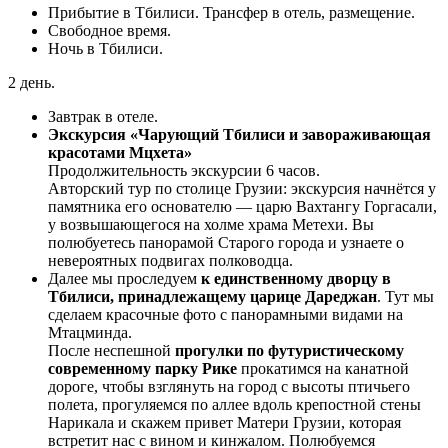
Прибытие в Тбилиси. Трансфер в отель, размещение.
Свободное время.
Ночь в Тбилиси.
2 день.
Завтрак в отеле.
Экскурсия «Чарующий Тбилиси и завораживающая
красотами Мцхета»
Продолжительность экскурсии 6 часов.
Авторский тур по столице Грузии: экскурсия начнётся у
памятника его основателю — царю Вахтангу Горгасали,
у возвышающегося на холме храма Метехи. Вы
полюбуетесь панорамой Старого города и узнаете о
невероятных подвигах полководца.
Далее мы проследуем
к единственному дворцу в
Тбилиси, принадлежащему царице Дареджан
. Тут мы
сделаем красочные фото с панорамными видами на
Мтацминда.
После неспешной
прогулки по футуристическому
современному парку Рике
прокатимся на канатной
дороге, чтобы взглянуть на город с высоты птичьего
полета, прогуляемся по аллее вдоль крепостной стены
Нарикала и скажем привет Матери Грузии, которая
встретит нас с вином и кинжалом. Полюбуемся