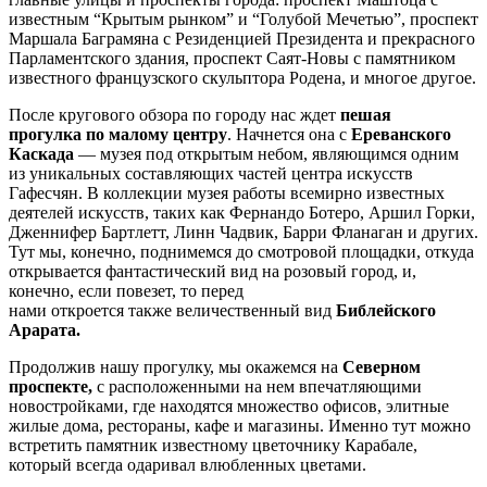
известным “Крытым рынком” и “Голубой Мечетью”, проспект
Маршала Баграмяна с Резиденцией Президента и прекрасного
Парламентского здания, проспект Саят-Новы с памятником
известного французского скульптора Родена, и многое другое.
После кругового обзора по городу нас ждет
пешая
прогулка по малому центру
. Начнется она с
Ереванского
Каскада
— музея под открытым небом, являющимся одним
из уникальных составляющих частей центра искусств
Гафесчян. В коллекции музея работы всемирно известных
деятелей искусств, таких как Фернандо Ботеро, Аршил Горки,
Дженнифер Бартлетт, Линн Чадвик, Барри Фланаган и других.
Тут мы, конечно, поднимемся до смотровой площадки, откуда
открывается фантастический вид на розовый город, и,
конечно, если повезет,
то
перед
нами
откроется
также
величественный вид
Биб
л
ейского
Арарата.
Продолжив нашу прогулку, мы окажемся на
Северном
проспекте,
с расположенными на нем впечатляющими
новостройками, где находятся множество офисов, элитные
жилые дома, рестораны, кафе и магазины. Именно тут можно
встретить памятник известному цветочнику Карабале,
который всегда одаривал влюбленных цветами.