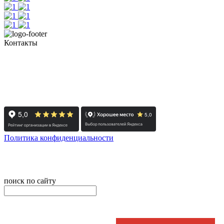
Контакты
+7 (351) 700-11-10, 200-99-10
454091, г. Челябинск, ул. Карла Маркса, д. 83
Реестровый номер туроператора - РТО 022613
Политика конфиденциальности
© 2008-2024 - Администратор сайта ООО ТК "Вита трэвел",
ИНН 7452023824
поиск по сайту
онлайн оплата
Введите номер счета / договора