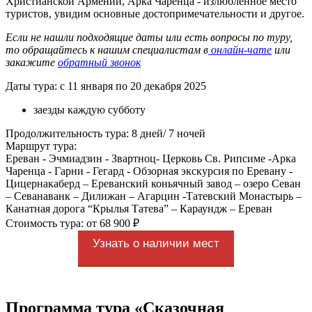
Христианской Армении, Арка Чаренца - излюбленное место
туристов, увидим основные достопримечательности и другое.
Если не нашли подходящие даты или есть вопросы по туру,
то обращайтесь к нашим специалистам в
онлайн-чате
или
закажите
обратный звонок
Даты тура: с 11 января по 20 декабря 2025
заезды каждую субботу
Продолжительность тура: 8 дней/ 7 ночей
Маршрут тура:
Ереван - Эчмиадзин - Звартноц- Церковь Св. Рипсиме -Арка
Чаренца - Гарни - Гегард - Обзорная экскурсия по Еревану -
Цицернакаберд – Ереванский коньячный завод – озеро Севан
– Севанаванк – Дилижан – Агарцин -Татевский Монастырь –
Канатная дорога “Крылья Татева” – Караундж – Ереван
Стоимость тура: от 68 900 ₽
Узнать о наличии мест
Программа тура «Сказочная