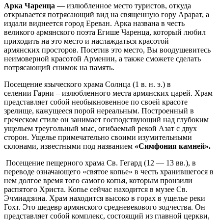
Арка Чаренца
— излюбленное место туристов, откуда
открывается потрясающий вид на священную гору Арарат, а
издали виднеется город Ереван. Арка названа в честь
великого армянского поэта Егише Чаренца, который любил
приходить на это место и наслаждаться красотой
армянских просторов. Посетив это место, Вы воодушевитесь
неимоверной красотой Армении, а также сможете сделать
потрясающий снимок на память.
Посещение языческого храма Солнца (1 в. н. э.) в
селении Гарни – излюбленного места армянских царей. Храм
представляет собой необыкновенное по своей красоте
зрелище, кажущееся порой нереальным. Построенный в
греческом стиле он занимает господствующий над глубоким
ущельем треугольный мыс, огибаемый рекой Азат с двух
сторон. Ущелье примечательно своими изумительными
склонами, известными под названием
«Симфония камней».
Посещение пещерного храма Св. Гегард (12 — 13 вв.), в
переводе означающего «святое копье» в честь хранившегося в
нем долгое время того самого копья, которым пронзили
распятого Христа. Копье сейчас находится в музее Св.
Эчмиадзина. Храм находится высоко в горах в ущелье реки
Гохт. Это шедевр армянского средневекового зодчества. Он
представляет собой комплекс, состоящий из главной церкви,