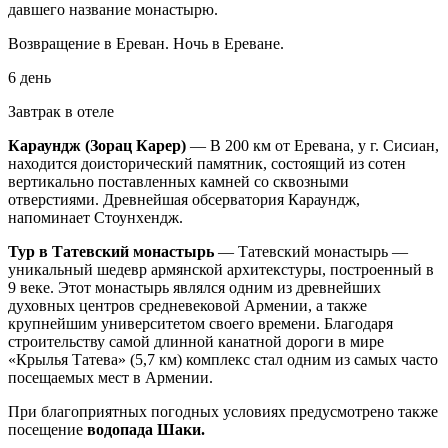
давшего название монастырю.
Возвращение в Ереван. Ночь в Ереване.
6 день
Завтрак в отеле
Караундж (Зорац Карер)
— В 200 км от Еревана, у г. Сисиан,
находится доисторический памятник, состоящий из сотен
вертикально поставленных камней со сквозными
отверстиями. Древнейшая обсерватория Караундж,
напоминает Стоунхендж.
Тур в Татевский монастырь
— Татевский монастырь —
уникальный шедевр армянской архитекстуры, построенный в
9 веке. Этот монастырь являлся одним из древнейших
духовных центров средневековой Армении, а также
крупнейшим университетом своего времени. Благодаря
строительству самой длинной канатной дороги в мире
«Крылья Татева» (5,7 км) комплекс стал одним из самых часто
посещаемых мест в Армении.
При благоприятных погодных условиях предусмотрено также
посещение
водопада Шаки
.