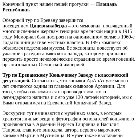
Конечный пункт нашей пешей прогулки —
Площадь
Республики.
Обзорный тур по Еревану завершится
посещением
Цицернакаберда
–
это
мемориал, посвященный
многочисленным жертвам геноцида армянской нации в 1915
году. Мемориал был построен на одноименном холме в 1960-е
годы по инициативе местных властей. В 1995 комплекс
обзавелся подземным музеем. Ее экспонаты повествуют об
ужасной трагедии армянского народа, которому пришлось
пережить просто нечеловеческие страдания во время гонений,
организованных Османской империей.
Тур по Ереванскому Коньячному Заводу с классической
дегустацией.
Согласитесь, что коньяки АрАрАт уже много
лет считаются одним из главных символов Армении. Для
того, чтобы ознакомиться с производством этого
легендарного напитка и с его уже 130-летней историей, мы с
Вами отправимся на Ереванский Коньячный Завод.
Экскурсии тут начинаются с музейных залов, в которых
хранятся личные вещи и фотографии основателей коньячного
производства в Армении Нерсеса Таирянца и Василия
Таирова, главного винодела, автора первого марочного
коньяка Мкртича Мусинянца. В музее также выставлены