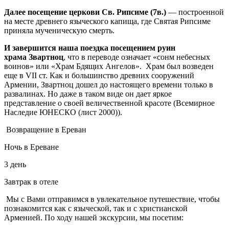
Далее посещение церкови Св. Рипсиме (7в.)
— построенной
на месте древнего языческого капища, где Святая Рипсиме
приняла мученическую смерть.
И завершится наша поездка посещением руин
храма Звартноц
, что в переводе означает «сонм небесных
воинов» или «Храм Бдящих Ангелов». Храм был возведен
еще в VII ст. Как и большинство древних сооружений
Армении, Звартноц дошел до настоящего времени только в
развалинах. Но даже в таком виде он дает яркое
представление о своей величественной красоте (Всемирное
Наследие ЮНЕСКО (лист 2000)).
Возвращение в Ереван
Ночь в Ереване
3 день
Завтрак в отеле
Мы с Вами отправимся в увлекательное путешествие, чтобы
познакомится как с языческой, так и с христианской
Арменией. По ходу нашей экскурсии, мы посетим: