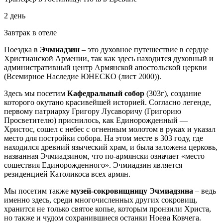
2 день
Завтрак в отеле
Поездка в
Эчмиадзин
– это духовное путешествие в сердце
Христианской Армении, так как здесь находится духовный и
административный центр Армянской апостольской церкви
(Всемирное Наследие ЮНЕСКО (лист 2000)).
Здесь мы посетим
Кафедральный собор
(303г), создание
которого окутано красивейшей историей. Согласно легенде,
первому патриарху Григору Лусаворичу (Григорию
Просветителю) приснилось, как Единорожденный —
Христос, сошел с небес с огненным молотом в руках и указал
место для постройки собора. На этом месте в 303 году, где
находился древний языческий храм, и была заложена церковь,
названная Эчмиадзином, что по-армянски означает «место
сошествия Единорожденного». Эчмиадзин является
резиденцией Католикоса всех армян.
Мы посетим также
музей-сокровищницу Эчмиадзина
– ведь
именно здесь, среди многочисленных других сокровищ,
хранится не только святое копье, которым пронзили Христа,
но также и чудом сохранившиеся останки Ноева Ковчега.