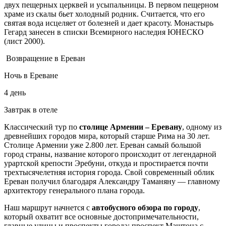
двух пещерных церквей и усыпальницы. В первом пещерном
храме из скалы бьет холодный родник. Считается, что его
святая вода исцеляет от болезней и дает красоту. Монастырь
Гегард занесен в списки Всемирного наследия ЮНЕСКО
(лист 2000).
Возвращение в Ереван
Ночь в Ереване
4 день
Завтрак в отеле
Классический тур по
столице Армении – Еревану
, одному из
древнейших городов мира, который старше Рима на 30 лет.
Столице Армении уже 2.800 лет. Ереван самый большой
город страны, название которого происходит от легендарной
урартской крепости Эребуни, откуда и простирается почти
трехтыс
я
челетняя история города. Свой современный облик
Ереван получил благодаря Александру Таманяну — главному
архитектору генерального плана города.
Наш маршрут начнется с
автобусного обзора по городу
,
который охватит все основные достопримечательности,
главные улицы и проспекты города: проспект Маштоца с