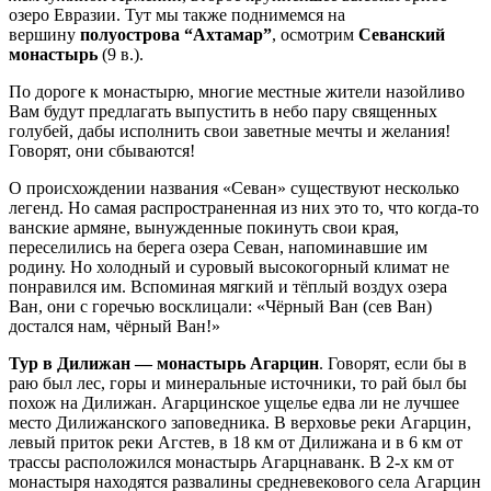
озеро Евразии. Тут мы также поднимемся на
вершину
полуострова “Ахтамар”
, осмотрим
Севанский
монастырь
(9 в.).
По дороге к монастырю, многие местные жители назойливо
Вам будут предлагать выпустить в небо пару священных
голубей, дабы исполнить свои заветные мечты и желания!
Говорят, они сбываются!
О происхождении названия «Севан» существуют несколько
легенд. Но самая распространенная из них это то, что когда-то
ванские армяне, вынужденные покинуть свои края,
переселились на берега озера Севан, напоминавшие им
родину. Но холодный и суровый высокогорный климат не
понравился им. Вспоминая мягкий и тёплый воздух озера
Ван, они с горечью восклицали: «Чёрный Ван (сев Ван)
достался нам, чёрный Ван!»
Тур в Дилижан — монастырь Агарцин
. Говорят, если бы в
раю был лес, горы и минеральные источники, то рай был бы
похож на Дилижан. Агарцинское ущелье едва ли не лучшее
место Дилижанского заповедника. В верховье реки Агарцин,
левый приток реки Агстев, в 18 км от Дилижана и в 6 км от
трассы расположился монастырь Агарцнаванк. В 2-x км от
монастыря находятся развалины средневекового села Агарцин