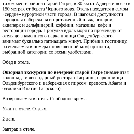
тихом месте района старой Гагры, в 30 км от Адлера и всего в
150 метрах от берега Черного моря. Отель находится в самом
«сердце» курортной части города. В шаговой доступности –
городская набережная и протяженный пляж, пекарни,
аквапарк и дельфинарий, кофейни, магазины, кафе и
ресторации города. Прогулка вдоль моря по променаду от
отеля до знаменитого парка принца Ольденбургского,
занимает буквально пятнадцать минут. Прибыв в гостиницу,
размещаемся в номерах повышенной комфортности,
выбранной категории со всеми удобствами.
Обед в отеле.
Обзорная экскурсия по вечерней старой Гагре
(знаменитая
колоннада и легендарный ресторан Гагрипш, парк принца
Ольденбургского и набережная с пирсом, крепость Абаата и
базилика Ипатия Гагрского).
Возвращаемся в отель. Свободное время.
Ужин в отеле. Отдых.
2 день
Завтрак в отеле.