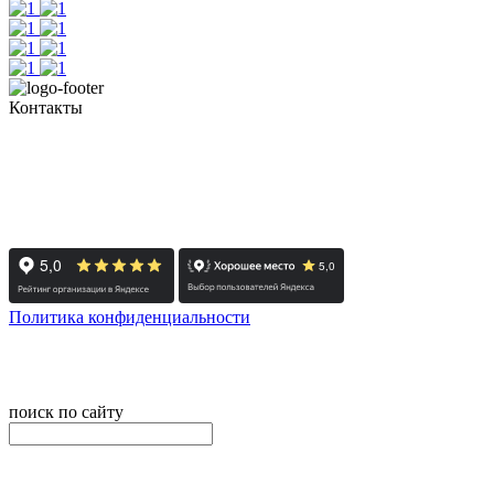
Контакты
+7 (351) 700-11-10, 200-99-10
454091, г. Челябинск, ул. Карла Маркса, д. 83
Реестровый номер туроператора - РТО 022613
Политика конфиденциальности
© 2008-2024 - Администратор сайта ООО ТК "Вита трэвел",
ИНН 7452023824
поиск по сайту
онлайн оплата
Введите номер счета / договора