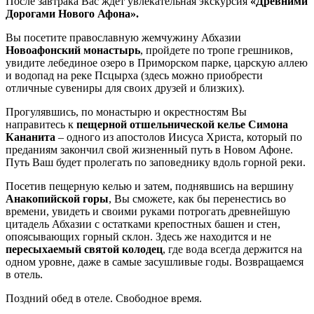
После завтрака Вас ждет увлекательная экскурсия
«Древними
Дорогами Нового Афона».
Вы посетите православную жемчужину Абхазии
Новоафонский монастырь
, пройдете по тропе грешников,
увидите лебединое озеро в Приморском парке, царскую аллею
и водопад на реке Псцырха (здесь можно приобрести
отличные сувениры для своих друзей и близких).
Прогулявшись, по монастырю и окрестностям Вы
направитесь к
пещерной отшельнической келье Симона
Кананита
– одного из апостолов Иисуса Христа, который по
преданиям закончил свой жизненный путь в Новом Афоне.
Путь Ваш будет пролегать по заповеднику вдоль горной реки.
Посетив пещерную келью и затем, поднявшись на вершину
Анакопийской горы
, Вы сможете, как бы перенестись во
времени, увидеть и своими руками потрогать древнейшую
цитадель Абхазии с остатками крепостных башен и стен,
опоясывающих горный склон. Здесь же находится и не
пересыхаемый святой колодец
, где вода всегда держится на
одном уровне, даже в самые засушливые годы. Возвращаемся
в отель.
Поздний обед в отеле. Свободное время.