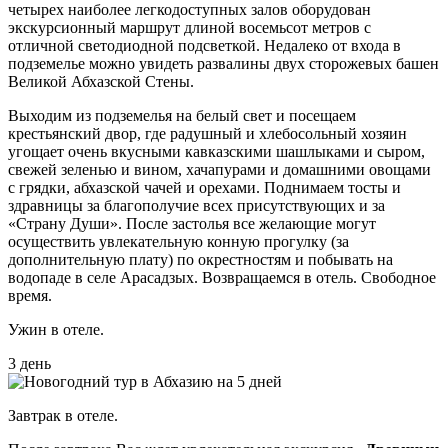
четырех наиболее легкодоступных залов оборудован
экскурсионный маршрут длиной восемьсот метров с
отличной светодиодной подсветкой. Недалеко от входа в
подземелье можно увидеть развалины двух сторожевых башен
Великой Абхазской Стены.
Выходим из подземелья на белый свет и посещаем
крестьянский двор, где радушный и хлебосольный хозяин
угощает очень вкусными кавказскими шашлыками и сыром,
свежей зеленью и вином, хачапурами и домашними овощами
с грядки, абхазской чачей и орехами. Поднимаем тосты и
здравницы за благополучие всех присутствующих и за
«Страну Души». После застолья все желающие могут
осуществить увлекательную конную прогулку (за
дополнительную плату) по окрестностям и побывать на
водопаде в селе Арасадзых. Возвращаемся в отель. Свободное
время.
Ужин в отеле.
3 день
Завтрак в отеле.