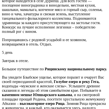
которое находится в селе Дурипш. Для всех гостей —
посещение виноградника и винодельни, местная кухня,
шашлыки, мамалыга, копченое мясо и горный сыр, соленья,
вино и чача, хачапуры и свежая зелень, выступление
танцевального фольклорного коллектива. Поднимаются
здравницы за каждого присутствующего на застолье гостя.
Конкурс на лучшее исполнение лезгинки – победителю
полный рог с вином.
Попрощавшись с родовой усадьбой и ее хозяином,
возвращаемся в отель. Отдых.
5 день
Завтрак в отеле.
Большое путешествие по
Рицинскому национальному парку.
Вы увидите Бзыбское ущелье, которое поразит и очарует Вас
своей первозданной красотой,
Голубое озеро и реку Гега,
водопады «мужские и женские слезы». Услышите древние
сказания и легенды об этом самобытном крае. Побываете в
каменном мешке Юпшарского каньона
, и на смотровой
площадке прощай Родина, посетите хрустальную жемчужину
Абхазии –
высокогорное озеро Рица
. Зимняя Рица прекрасна
и живописна, и каждый, кто оказывается здесь, надолго