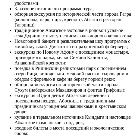
удобствами;
3-разовое питание по программе тура;
обзорная экскурсия по исторической части города Гагра
(колоннада, парк, пирс, крепость Абаата и ресторан
Гагрипш);
традиционное Абхазское застолье в родовой усадьбе
села Дурипш с выступлением фольклорного коллектива;
Новогодний банкет и развлекательная шоу программа с
живой музыкой. Дискотека и праздничный фейерверк;
экскурсия по Новому Афону с посещением монастыря,
приморского парка, кельи Симона Канонита,
Анакопийской крепости;
поездка в Рицинский реликтовый парк с посещением
озеро Рица, винодельни, медовой пасеки, сыроварни и
обедом с форелью в кафе на берегу горной реки;
обзорная экскурсия по исторической части города
Сухум (набережная Махаджиров и фонтан Грифоны);
экскурсия «Один день в Абхазской деревне» с
посещением пещеры Абрскила и традиционным
праздничным угощением шашлыками в крестьянском
дворе;
купание в термальном источнике Кындыга и настоящее
Абхазское шампанское в подарок;
входные билеты в места посещений и экологические
сборы;