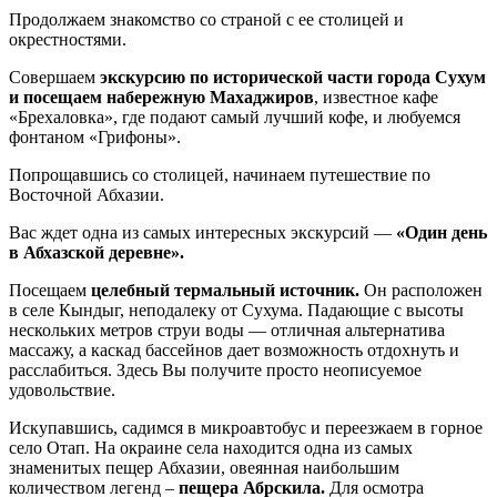
Продолжаем знакомство со страной с ее столицей и
окрестностями.
Совершаем
экскурсию по исторической части города Сухум
и посещаем набережную Махаджиров
, известное кафе
«Брехаловка», где подают самый лучший кофе, и любуемся
фонтаном «Грифоны».
Попрощавшись со столицей, начинаем путешествие по
Восточной Абхазии.
Вас ждет одна из самых интересных экскурсий —
«Один день
в Абхазской деревне».
Посещаем
целебный термальный источник.
Он расположен
в селе Кындыг, неподалеку от Сухума. Падающие с высоты
нескольких метров струи воды — отличная альтернатива
массажу, а каскад бассейнов дает возможность отдохнуть и
расслабиться. Здесь Вы получите просто неописуемое
удовольствие.
Искупавшись, садимся в микроавтобус и переезжаем в горное
село Отап. На окраине села находится одна из самых
знаменитых пещер Абхазии, овеянная наибольшим
количеством легенд –
пещера Абрскила.
Для осмотра