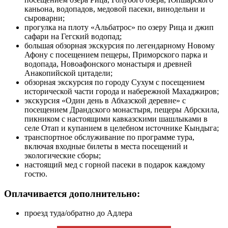
каньона, водопадов, медовой пасеки, винодельни и
сыроварни;
прогулка на плоту «Альбатрос» по озеру Рица и джип
сафари на Гегский водопад;
большая обзорная экскурсия по легендарному Новому
Афону с посещением пещеры, Приморского парка и
водопада, Новоафонского монастыря и древней
Анакопийской цитадели;
обзорная экскурсия по городу Сухум с посещением
исторической части города и набережной Махаджиров;
экскурсия «Один день в Абхазской деревне» с
посещением Драндского монастыря, пещеры Абрскила,
пикником с настоящими кавказскими шашлыками в
селе Отап и купанием в целебном источнике Кындыга;
транспортное обслуживание по программе тура,
включая входные билеты в места посещений и
экологические сборы;
настоящий мед с горной пасеки в подарок каждому
гостю.
Оплачивается дополнительно:
проезд туда/обратно до Адлера