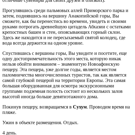
отличные сувениры для своих друзей и близких).
Прогулявшись среди пальмовых аллей Приморского парка и
затем, поднявшись на вершину Анакопийской горы, Вы
сможете, как бы перенестись во времени, увидеть и своими
руками потрогать древнейшую цитадель Абхазии с остатками
крепостных башен и стен, опоясывающих горный склон.
Здесь же находится и не пересыхаемый святой колодец, где
вода всегда держится на одном уровне.
Спустившись с вершины горы, Вы увидите и посетите, еще
одну достопримечательность этого места, которую никак
нельзя обойти вниманием – знаменитую Новоафонскую
пещеру. Эта пещера, уже долгие годы, является местом
паломничества многочисленных туристов, так как является
самой глубокой пещерой на территории Европы. Эта самая
большая оборудованная для осмотра экскурсионными
группами подземная полость состоит из нескольких залов
высотой иногда больше девятиэтажного дома.
Покинув пещеру, возвращаемся в
Сухум
. Проводим время на
пляже.
Ужин в объекте размещения. Отдых.
4 день.