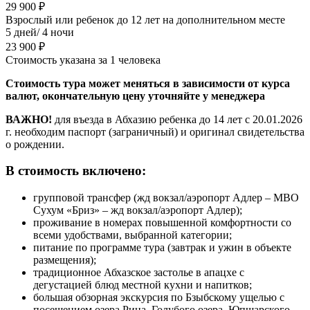
29 900 ₽
Взрослый или ребенок до 12 лет на дополнительном месте
5 дней/ 4 ночи
23 900 ₽
Стоимость указана за 1 человека
Стоимость тура может меняться в зависимости от курса
валют, окончательную цену уточняйте у менеджера
ВАЖНО!
для въезда в Абхазию ребенка до 14 лет с 20.01.2026
г. необходим паспорт (заграничный) и оригинал свидетельства
о рождении.
В стоимость включено:
групповой трансфер (жд вокзал/аэропорт Адлер – МВО
Сухум «Бриз» – жд вокзал/аэропорт Адлер);
проживание в номерах повышенной комфортности со
всеми удобствами, выбранной категории;
питание по программе тура (завтрак и ужин в объекте
размещения);
традиционное Абхазское застолье в апацхе с
дегустацией блюд местной кухни и напитков;
большая обзорная экскурсия по Бзыбскому ущелью с
посещением озера Рица, Голубого озера, Юпшарского