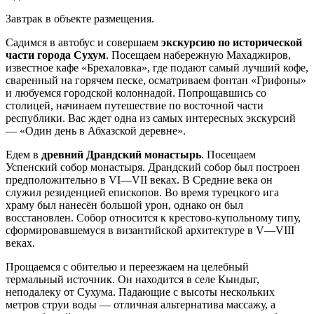
Завтрак в объекте размещения.
Садимся в автобус и совершаем
экскурсию по исторической
части города Сухум
. Посещаем набережную Махаджиров,
известное кафе «Брехаловка», где подают самый лучший кофе,
сваренный на горячем песке, осматриваем фонтан «Грифоны»
и любуемся городской колоннадой. Попрощавшись со
столицей, начинаем путешествие по восточной части
республики. Вас ждет одна из самых интересных экскурсий
— «Один день в Абхазской деревне».
Едем в
древний Драндский монастырь
. Посещаем
Успенский собор монастыря. Драндский собор был построен
предположительно в VI—VII веках. В Средние века он
служил резиденцией епископов. Во время турецкого ига
храму был нанесён большой урон, однако он был
восстановлен. Собор относится к крестово-купольному типу,
сформировавшемуся в византийской архитектуре в V—VIII
веках.
Прощаемся с обителью и переезжаем на целебный
термальный источник. Он находится в селе Кындыг,
неподалеку от Сухума. Падающие с высоты нескольких
метров струи воды — отличная альтернатива массажу, а