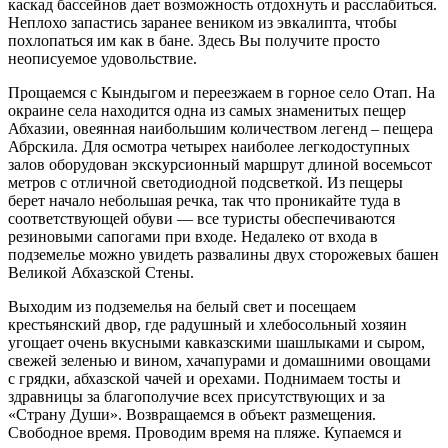
каскад бассейнов дает возможность отдохнуть и расслабиться.
Неплохо запастись заранее веником из эвкалипта, чтобы
похлопаться им как в бане. Здесь Вы получите просто
неописуемое удовольствие.
Прощаемся с Кындыгом и переезжаем в горное село Отап. На
окраине села находится одна из самых знаменитых пещер
Абхазии, овеянная наибольшим количеством легенд – пещера
Абрскила. Для осмотра четырех наиболее легкодоступных
залов оборудован экскурсионный маршрут длиной восемьсот
метров с отличной светодиодной подсветкой. Из пещеры
берет начало небольшая речка, так что проникайте туда в
соответствующей обуви — все туристы обеспечиваются
резиновыми сапогами при входе. Недалеко от входа в
подземелье можно увидеть развалины двух сторожевых башен
Великой Абхазской Стены.
Выходим из подземелья на белый свет и посещаем
крестьянский двор, где радушный и хлебосольный хозяин
угощает очень вкусными кавказскими шашлыками и сыром,
свежей зеленью и вином, хачапурами и домашними овощами
с грядки, абхазской чачей и орехами. Поднимаем тосты и
здравницы за благополучие всех присутствующих и за
«Страну Души». Возвращаемся в объект размещения.
Свободное время. Проводим время на пляже. Купаемся и