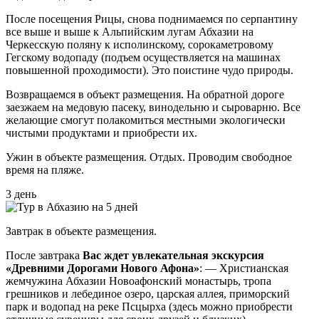
После посещения Рицы, снова поднимаемся по серпантину
все выше и выше к Альпийским лугам Абхазии на
Черкесскую поляну к исполинскому, сорокаметровому
Гегскому водопаду (подъем осуществляется на машинах
повышенной проходимости). Это поистине чудо природы.
Возвращаемся в объект размещения. На обратной дороге
заезжаем на медовую пасеку, винодельню и сыроварню. Все
желающие смогут полакомиться местными экологически
чистыми продуктами и приобрести их.
Ужин в объекте размещения. Отдых. Проводим свободное
время на пляже.
3 день
Завтрак в объекте размещения.
После завтрака
Вас ждет увлекательная экскурсия
«Древними Дорогами Нового Афона»
: — Христианская
жемчужина Абхазии Новоафонский монастырь, тропа
грешников и лебединое озеро, царская аллея, приморский
парк и водопад на реке Псцырха (здесь можно приобрести