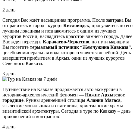
2 день
Сегодня Вас ждёт насыщенная программа. После завтрака Вы
отправитесь в город –курорт
Кисловодск
, прогуляетесь по его
лучшим локациям и познакомитесь с одним из лучших
курортов России, насладитесь красотой зимнего города. Далее
Вас ждет переезд в
Карачаево-Черкесию
, по пути маршрута
Вы посетите
термальный источник “Жемчужина Кавказа”
,
целебная минеральная вода которого является лечебной. День
завершится прибытием в Архыз, один из лучших курортов
Северного Кавказа.
3 день
Путешествие на Кавказе продолжается авто экскурсией в
историко-археологический феномен —
Нижне Архызское
городище
. Руины древнейшей столицы
Алании Магаса
,
языческие могильники и святилища, христианские храмы
византийской архитектуры. Сегодня в туре по Кавказу – день
приключений и контрастов!
4 день