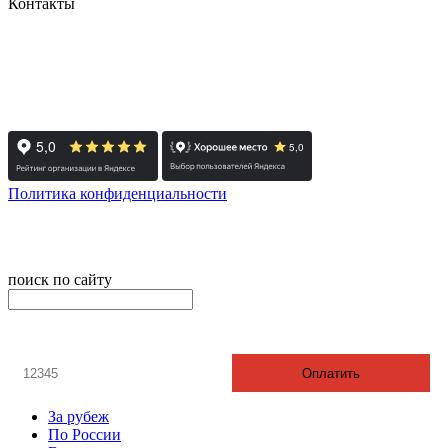
Контакты
+7 (351) 700-11-10, 200-99-10
454091, г. Челябинск, ул. Карла Маркса, д. 83
Реестровый номер туроператора - РТО 022613
Политика конфиденциальности
© 2008-2024 - Администратор сайта ООО ТК "Вита трэвел",
ИНН 7452023824
поиск по сайту
онлайн оплата
Введите номер счета / договора
Оплатить
За рубеж
По России