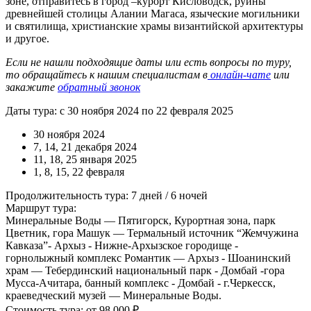
зоне, отправитесь в город –курорт Кисловодск, руины
древнейшей столицы Алании Магаса, языческие могильники
и святилища, христианские храмы византийской архитектуры
и другое.
Если не нашли подходящие даты или есть вопросы по туру,
то обращайтесь к нашим специалистам в
онлайн-чате
или
закажите
обратный звонок
Даты тура: с 30 ноября 2024 по 22 февраля 2025
30 ноября 2024
7, 14, 21 декабря 2024
11, 18, 25 января 2025
1, 8, 15, 22 февраля
Продолжительность тура: 7 дней / 6 ночей
Маршрут тура:
Минеральные Воды — Пятигорск, Курортная зона, парк
Цветник, гора Машук — Термальный источник “Жемчужина
Кавказа”- Архыз - Нижне-Архызское городище -
горнолыжный комплекс Романтик — Архыз - Шоанинский
храм — Тебердинский национальный парк - Домбай -гора
Мусса-Ачитара, банный комплекс - Домбай - г.Черкесск,
краеведческий музей — Минеральные Воды.
Стоимость тура: от 98 000 ₽