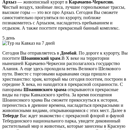
Архыз
— живописный курорт в
Карачаево-Черкесии.
Ч
истый воздух, хвойные лиса, лучшие горнолыжные трассы,
высокие горы — это все про Архыз. Сегодня Вы сможете
самостоятельно прогуляться по курорту, поближе
познакомитесь с Архызом, насладитесь пребыванием и
отдыхом. А также посетите прекрасный банный комплекс.
5 день
Сегодня Вы отправляетесь в
Домбай
. По дороге к курорту, Вы
посетите
Шоанинский храм
.В X веке на территории
нынешней Карачаево-Черкесии располагалось государство
Алания. А еще здесь проходила ветвь Великого Шелкового
пути. Вместе с торговыми караванами сюда пришло и
христианство: храм, который мы сегодня посетим, построен в
середине X века, но находится в прекрасной сохранности. С
панорамы
Шоанинского храма
открываются прекрасные
виды на горы Кавказского хребта. За время посещения
Шоаниснкого храма Вы сможете прикоснуться к истории,
перенестись в древние времена, насладиться прекрасными и
живописными видами, открывающимися с этих мест. Далее в
Теберде
Вас ждет знакомство с прекрасной флорой и фауной
Тебердинского национального парка, увидете диковинный
растительный мир и животных, которые занесены в Красную