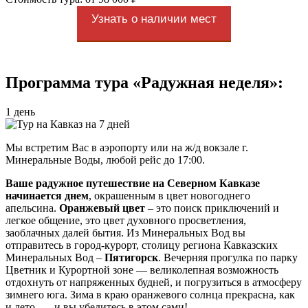
Узнать о наличии мест
Программа тура «Радужная неделя»:
1 день
Мы встретим Вас в аэропорту или на ж/д вокзале г.
Минеральные Воды, любой рейс до 17:00.
Ваше радужное путешествие на Северном Кавказе
начинается днем
, окрашенным в цвет новогоднего
апельсина.
Оранжевый цвет
– это поиск приключений и
легкое общение, это цвет духовного просветления,
заоблачных далей бытия. Из Минеральных Вод вы
отправитесь в город-курорт, столицу региона Кавказских
Минеральных Вод –
Пятигорск
. Вечерняя прогулка по парку
Цветник и Курортной зоне — великолепная возможность
отдохнуть от напряженных будней, и погрузиться в атмосферу
зимнего юга. Зима в краю оранжевого солнца прекрасна, как
и лето, — и вы убедитесь в этом сами!