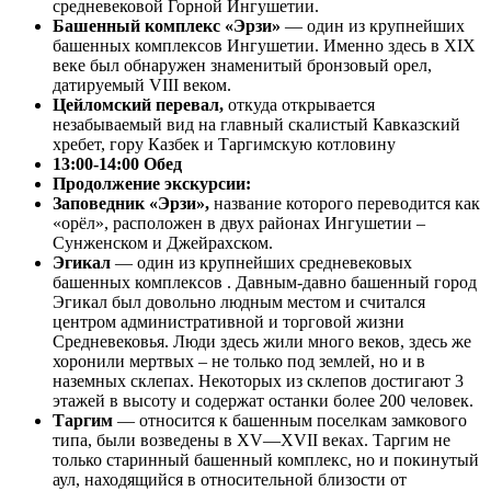
средневековой Горной Ингушетии.
Башенный комплекс «Эрзи»
— один из крупнейших
башенных комплексов Ингушетии. Именно здесь в XIX
веке был обнаружен знаменитый бронзовый орел,
датируемый VIII веком.
Цейломский перевал,
откуда открывается
незабываемый вид на главный скалистый Кавказский
хребет, гору Казбек и Таргимскую котловину
13:00-14:00 Обед
Продолжение экскурсии:
Заповедник «Эрзи»,
название которого переводится как
«орёл», расположен в двух районах Ингушетии –
Сунженском и Джейрахском.
Эгикал
— один из крупнейших средневековых
башенных комплексов . Давным-давно башенный город
Эгикал был довольно людным местом и считался
центром административной и торговой жизни
Средневековья. Люди здесь жили много веков, здесь же
хоронили мертвых – не только под землей, но и в
наземных склепах. Некоторых из склепов достигают 3
этажей в высоту и содержат останки более 200 человек.
Таргим
— относится к башенным поселкам замкового
типа, были возведены в XV—XVII веках. Таргим не
только старинный башенный комплекс, но и покинутый
аул, находящийся в относительной близости от