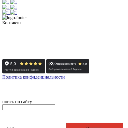
Контакты
+7 (351) 700-11-10, 200-99-10
454091, г. Челябинск, ул. Карла Маркса, д. 83
Реестровый номер туроператора - РТО 022613
Политика конфиденциальности
© 2008-2024 - Администратор сайта ООО ТК "Вита трэвел",
ИНН 7452023824
поиск по сайту
онлайн оплата
Введите номер счета / договора