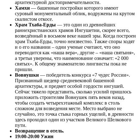
архитектурной достопримечательности.
Хамхи
— башенные постройки которого имеют
суровый монументальный облик, водружены на крутом
скалистом откосе.
Храм Тхаба-Ерды
— это один из древнейших
раннехристианских храмов Ингушетии, скорее всего,
возведённый в восьмом веке нашей эры. Когда построен
храм Тхаба-Ерды, точно неизвестно. Также споры ходят
и о его названии – одни ученые считают, что оно
переводится как «наша вера», другие – «наша святыня»,
а третьи уверены, что наименование означает: «2 000
святых». К общему знаменателю лингвисты пока не
пришли.
Вовнушки
— победитель конкурса «7 чудес России».
Признанный шедевр средневековой башенной
архитектуры, и предмет особой гордости ингушей.
Сейчас тяжело представить, сколько усилий пришлось
приложить строителям Вовнушек пять веков назад,
чтобы создать четырехэтажный комплекс в столь
сложном для возведения месте. Место выбрано не
случайно, это точка стыка горных ущелий, в древности
здесь проходил один из участков Великого Шелкового
пути.
Возвращение в отель.
19:00-20:00 Ужин