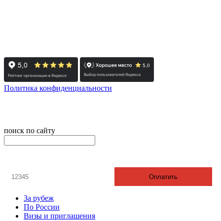
+7 (351) 700-11-10, 200-99-10
454091, г. Челябинск, ул. Карла Маркса, д. 83
Реестровый номер туроператора - РТО 022613
Политика конфиденциальности
© 2008-2024 - Администратор сайта ООО ТК "Вита трэвел",
ИНН 7452023824
поиск по сайту
онлайн оплата
Введите номер счета / договора
Оплатить
За рубеж
По России
Визы и приглашения