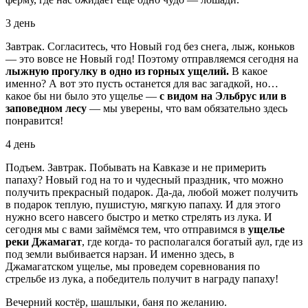
3 день
Завтрак. Согласитесь, что Новый год без снега, лыж, коньков
— это вовсе не Новый год! Поэтому отправляемся сегодня на
лыжную прогулку в одно из горных ущелий.
В какое
именно? А вот это пусть останется для вас загадкой, но…
какое бы ни было это ущелье —
с видом на Эльбрус или в
заповедном лесу
— мы уверены, что вам обязательно здесь
понравится!
4 день
Подъем. Завтрак. Побывать на Кавказе и не примерить
папаху? Новый год на то и чудесный праздник, что можно
получить прекрасный подарок. Да-да, любой может получить
в подарок теплую, пушистую, мягкую папаху. И для этого
нужно всего навсего быстро и метко стрелять из лука. И
сегодня мы с вами займёмся тем, что отправимся в
ущелье
реки Джамагат
, где когда- то располагался богатый аул, где из
под земли выбивается нарзан. И именно здесь, в
Джамагатском ущелье, мы проведем соревнования по
стрельбе из лука, а победитель получит в награду папаху!
Вечерний костёр, шашлыки, баня по желанию.