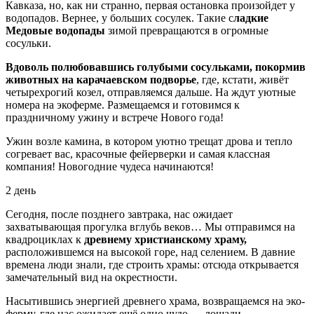
Кавказа, но, как ни странно, первая остановка произойдет у
водопадов. Вернее, у больших сосулек. Такие с
ладкие
Медовые водопады
зимой превращаются в огромные
сосульки.
Вдоволь полюбовавшись голубыми сосульками, покормив
животных на карачаевском подворье
, где, кстати, живёт
четырехрогий козел, отправляемся дальше. На ждут уютные
номера на экоферме. Размещаемся и готовимся к
праздничному ужину и встрече Нового года!
Ужин возле камина, в котором уютно трещат дрова и тепло
согревает вас, красочные фейерверки и самая классная
компания! Новогодние чудеса начинаются!
2 день
Сегодня, после позднего завтрака, нас ожидает
захватывающая прогулка вглубь веков… Мы отправимся на
квадроциклах к
древнему христианскому храму,
расположившемся на высокой горе, над селением. В давние
времена люди знали, где строить храмы: отсюда открывается
замечательный вид на окрестности.
Насытившись энергией древнего храма, возвращаемся на эко-
ферму, где нас ожидает ещё одно чудо — лошади.