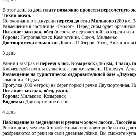
В этот день
за доп. плату возможно провести вертолетную э
Тихий океан.
По окончанию экскурсии
переезд до села Мильково
(280 км, 3
Размещение в гостинице «Геолог». Перед сном будет организов
Питание: завтрак, обед
(в составе вертолетной экскурсии или
Города:
Петропавловск-Камчатский, Сокоч, Мильково
Достопримечательности:
Долина Гейзеров, Узон, Авачинская 
3 день.
Ранний завтрак и
переезд в пос. Козыревск (195 км, 3 часа), 
Ключевской группы вулканов, а так же вулканы Шивелуч, Алн
Размещение на туристическо-оздоровительной базе «Двухю
компании. Отдых.
Прогулка (600 метров) на берег горной речки Двухюрточная. 
Питание: завтрак, обед, ужин.
Города:
Мильково, Козыревск
Водоемы:
Двухюрточное озеро
4 день.
Наблюдение за медведями и рунным ходом лосося. Лососёвая
Режим дня у медведей такой: Ночью они ловят рыбу и отъедают
разбредаются от реки на свои дневные лёжки, Вы сможете купат