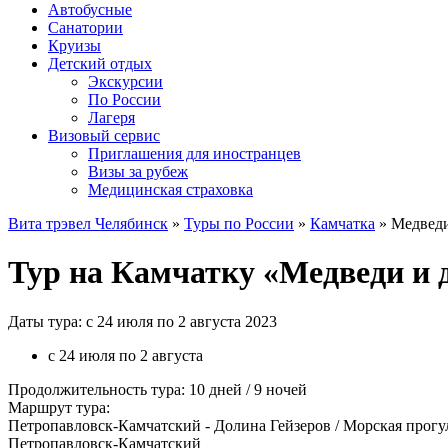
Автобусные
Санатории
Круизы
Детский отдых
Экскурсии
По России
Лагеря
Визовый сервис
Приглашения для иностранцев
Визы за рубеж
Медицинская страховка
Вита трэвел Челябинск
»
Туры по России
»
Камчатка
» Медведи
Тур на Камчатку «Медведи и д
Даты тура: с 24 июля по 2 августа 2023
с 24 июля по 2 августа
Продолжительность тура: 10 дней / 9 ночей
Маршрут тура:
Петропавловск-Камчатский - Долина Гейзеров / Морская прогул
Петропавловск-Камчатский