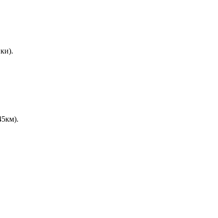
ки).
45км).