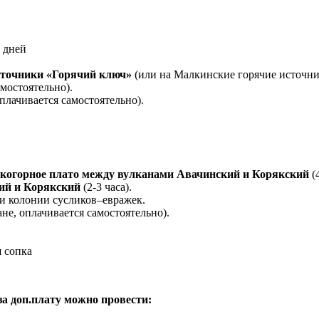
сточники «Горячий ключ»
(или на Малкинские горячие источни
амостоятельно).
плачивается самостоятельно).
когорное плато между вулканами Авачинский и Корякский
(
кий и Корякский
(2-3 часа).
и колонии сусликов–евражек.
не, оплачивается самостоятельно).
 сопка
за доп.плату можно провести: