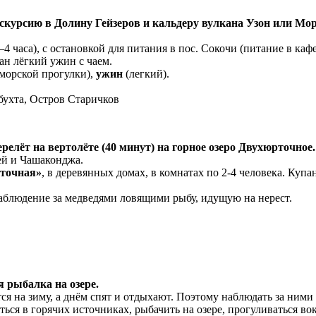
кскурсию в Долину Гейзеров и кальдеру вулкана Узон или Мор
–4 часа), с остановкой для питания в пос. Сокочи (питание в кафе
ан лёгкий ужин с чаем.
 морской прогулки),
ужин
(легкий).
бухта, Остров Старичков
перелёт на вертолёте (40 минут) на горное озеро Двухюрточное.
ей и Чашаконджа.
рточная»
, в деревянных домах, в комнатах по 2-4 человека. Куп
Наблюдение за медведями ловящими рыбу, идущую на нерест.
 рыбалка на озере.
ся на зиму, а днём спят и отдыхают. Поэтому наблюдать за ними
ься в горячих источниках, рыбачить на озере, прогуливаться вок