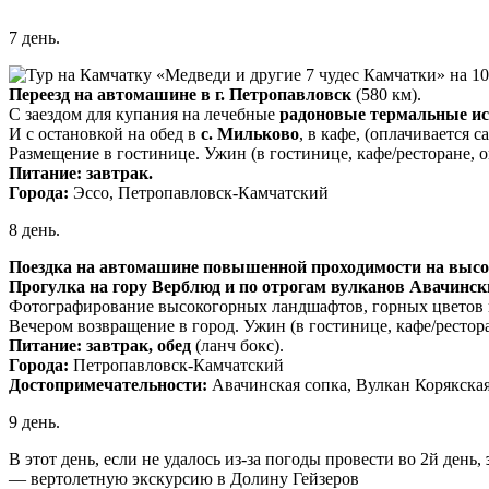
7 день.
Переезд на автомашине в г. Петропавловск
(580 км).
С заездом для купания на лечебные
радоновые термальные и
И с остановкой на обед в
с. Мильково
, в кафе, (оплачивается с
Размещение в гостинице. Ужин (в гостинице, кафе/ресторане, о
Питание: завтрак.
Города:
Эссо, Петропавловск-Камчатский
8 день.
Поездка на автомашине повышенной проходимости на высо
Прогулка на гору Верблюд и по отрогам вулканов Авачинс
Фотографирование высокогорных ландшафтов, горных цветов 
Вечером возвращение в город. Ужин (в гостинице, кафе/рестора
Питание: завтрак, обед
(ланч бокс).
Города:
Петропавловск-Камчатский
Достопримечательности:
Авачинская сопка, Вулкан Корякская
9 день.
В этот день, если не удалось из-за погоды провести во 2й день,
— вертолетную экскурсию в Долину Гейзеров