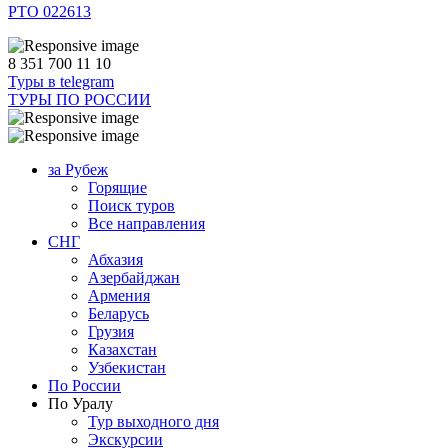
РТО 022613
8 351 700 11 10
Туры в telegram
ТУРЫ ПО РОССИИ
за Рубеж
Горящие
Поиск туров
Все направления
СНГ
Абхазия
Азербайджан
Армения
Беларусь
Грузия
Казахстан
Узбекистан
По России
По Уралу
Тур выходного дня
Экскурсии