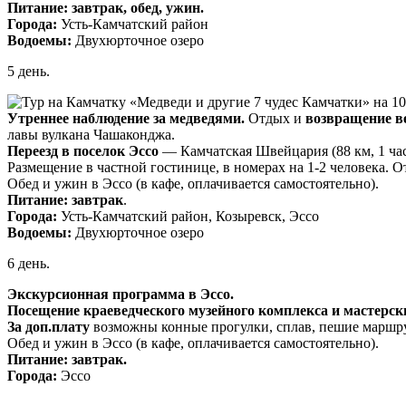
Питание: завтрак, обед, ужин.
Города:
Усть-Камчатский район
Водоемы:
Двухюрточное озеро
5 день.
Утреннее наблюдение за медведями.
Отдых и
возвращение ве
лавы вулкана Чашаконджа.
Переезд в поселок Эссо
— Камчатская Швейцария (88 км, 1 час
Размещение в частной гостинице, в номерах на 1-2 человека. 
Обед и ужин в Эссо (в кафе, оплачивается самостоятельно).
Питание: завтрак
.
Города:
Усть-Камчатский район, Козыревск, Эссо
Водоемы:
Двухюрточное озеро
6 день.
Экскурсионная программа в Эссо.
Посещение краеведческого музейного комплекса и мастер
За доп.плату
возможны конные прогулки, сплав, пешие маршрут
Обед и ужин в Эссо (в кафе, оплачивается самостоятельно).
Питание: завтрак.
Города:
Эссо