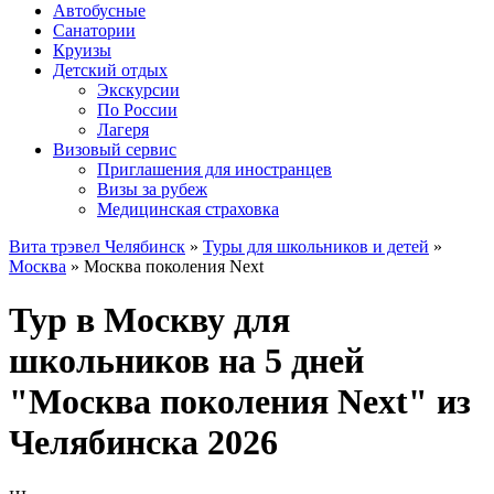
Автобусные
Санатории
Круизы
Детский отдых
Экскурсии
По России
Лагеря
Визовый сервис
Приглашения для иностранцев
Визы за рубеж
Медицинская страховка
Вита трэвел Челябинск
»
Туры для школьников и детей
»
Москва
» Москва поколения Next
Тур в Москву для
школьников на 5 дней
"Москва поколения Next" из
Челябинска 2026