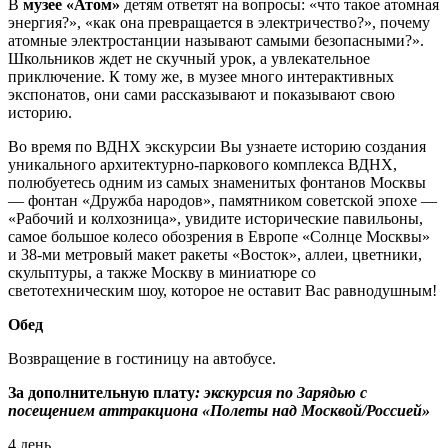
В
музее «Атом»
детям ответят на вопросы: «что такое атомная
энергия?», «как она превращается в электричество?», почему
атомные электростанции называют самыми безопасными?».
Школьников ждет не скучный урок, а увлекательное
приключение. К тому же, в музее много интерактивных
экспонатов, они сами рассказывают и показывают свою
историю.
Во время по ВДНХ экскурсии Вы узнаете историю создания
уникального архитектурно-паркового комплекса ВДНХ,
полюбуетесь одним из самых знаменитых фонтанов Москвы
— фонтан «Дружба народов», памятником советской эпохе —
«Рабочий и колхозница», увидите исторические павильоны,
самое большое колесо обозрения в Европе «Солнце Москвы»
и 38-ми метровый макет ракеты «Восток», аллеи, цветники,
скульптуры, а также Москву в миниатюре со
светотехническим шоу, которое не оставит Вас равнодушным!
Обед
Возвращение в гостиницу на автобусе.
За дополнительную плату
: экскурсия по Зарядью с
посещением аттракциона «Полеты над Москвой/Россией»
4 день