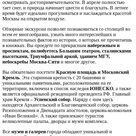
осматривать достопримечательности. В апреле полностью
тает снег, и природа начинает цвести и благоухать. В летнее
время будет идеально прогуливаться и наслаждаться красотой
Москвы на открытом воздухе.
Обзорные экскурсии позволят познакомиться со столицей во
всем ее многообразии, узнать много интереснейших и
познавательных фактов из истории, о которых не прочитаешь
в книжках. Вы проедете по прекрасным
набережным и
проспектам, полюбуетесь Большим театром, сталинскими
высотками, Триумфальной аркой, зданием МГУ,
небоскребы Москва-Сити
и многое другое.
Вы обязательно посетите
Красную площадь и Московский
Кремль
. Эта старинная крепость с 20 башнями и
уникальными памятниками, расположенными на ее
территории, включена в список наследия
ЮНЕСКО
, а также
является официальной резиденцией президента РФ. Главный
храм Кремля –
Успенский собор
. Наряду с ним здесь
находятся Архангельский и Благовещенский собор, церковь
Ризоположения и Двенадцати апостолов, церковь-колокольня
«Иван Великий». А также привлекают туристов
великолепные палаты, дворцы и музеи комплекса.
Все
музеи и галереи
города обладают уникальной и