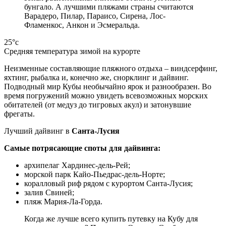
бунгало. А лучшими пляжами страны считаются
Варадеро, Пилар, Параисо, Сирена, Лос-
Фламенкос, Анкон и Эсмеральда.
25°c
Средняя температура зимой на курорте
Неизменные составляющие пляжного отдыха – виндсерфинг,
яхтинг, рыбалка и, конечно же, снорклинг и дайвинг.
Подводный мир Кубы необычайно ярок и разнообразен. Во
время погружений можно увидеть всевозможных морских
обитателей (от медуз до тигровых акул) и затонувшие
фрегаты.
Лучший дайвинг в
Санта-Лусия
Самые потрясающие споты для дайвинга:
архипелаг Хардинес-дель-Рей;
морской парк Кайо-Пьедрас-дель-Норте;
коралловый риф рядом с курортом Санта-Лусия;
залив Свиней;
пляж Мария-Ла-Горда.
Когда же лучше всего купить путевку на Кубу для