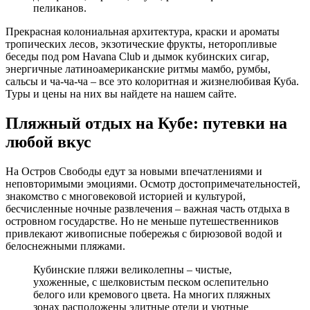
пеликанов.
Прекрасная колониальная архитектура, краски и ароматы
тропических лесов, экзотические фрукты, неторопливые
беседы под ром Havana Club и дымок кубинских сигар,
энергичные латиноамериканские ритмы мамбо, румбы,
сальсы и ча-ча-ча – все это колоритная и жизнелюбивая Куба.
Туры и цены на них вы найдете на нашем сайте.
Пляжный отдых на Кубе: путевки на
любой вкус
На Остров Свободы едут за новыми впечатлениями и
неповторимыми эмоциями. Осмотр достопримечательностей,
знакомство с многовековой историей и культурой,
бесчисленные ночные развлечения – важная часть отдыха в
островном государстве. Но не меньше путешественников
привлекают живописные побережья с бирюзовой водой и
белоснежными пляжами.
Кубинские пляжи великолепны – чистые,
ухоженные, с шелковистым песком ослепительно
белого или кремового цвета. На многих пляжных
зонах расположены элитные отели и уютные