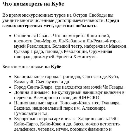
Что посмотреть на Кубе
Во время экскурсионных туров на Остров Свободы вы
увидите многочисленные достопримечательности.
Среди
самых интересных мест, где стоит побывать
:
Столичная Гавана. Что посмотреть: Капитолий,
крепости Эль-Морро, Ла-Кабанья и Ла-Реаль-Фуэрса,
музей Революции, Большой театр, набережная Малекон,
бульвар Прадо, площадь Революции, Оружейная
площадь, дом-музей Эрнеста Хемингуэя.
Белоснежные пляжи
на Кубе
Колониальные города: Тринидад, Сантьяго-де-Куба,
Камагуэй, Сьенфуэгос и др.
Город Санта-Клара, где находится мавзолей Че Гевары.
Долина Виньялес. Ее культурный ландшафт включен в
перечень Всемирного наследия ЮНЕСКО.
Национальные парки: Топес-де-Кольянтес, Гуанаяра,
Баконао, национальный парк им. Александра
Гумбольдта и т.д.
Курортные острова архипелага Хардинес-дель-Рей:
Кайо-Ларго, Кайо-Коко и др. Здесь можно встретить
дельфинов, черепах, игуан, розовых фламинго и