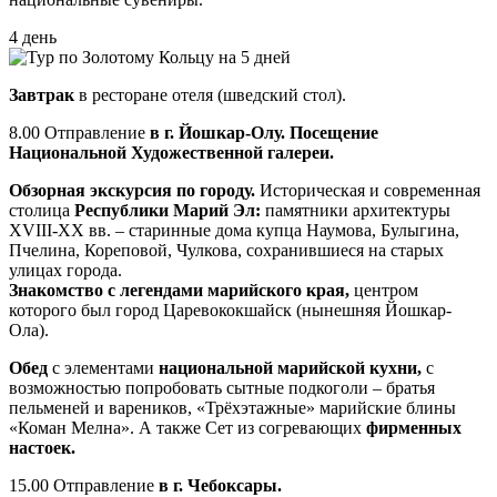
4 день
Завтрак
в ресторане отеля (шведский стол).
8.00 Отправление
в г. Йошкар-Олу. Посещение
Национальной Художественной галереи.
Обзорная экскурсия по городу.
Историческая и современная
столица
Республики Марий Эл:
памятники архитектуры
XVIII-XX вв. – старинные дома купца Наумова, Булыгина,
Пчелина, Кореповой, Чулкова, сохранившиеся на старых
улицах города.
Знакомство с легендами марийского края,
центром
которого был город Царевококшайск (нынешняя Йошкар-
Ола).
Обед
с элементами
национальной марийской кухни,
с
возможностью попробовать сытные подкоголи – братья
пельменей и вареников, «Трёхэтажные» марийские блины
«Коман Мелна». А также Сет из согревающих
фирменных
настоек.
15.00 Отправление
в г. Чебоксары.