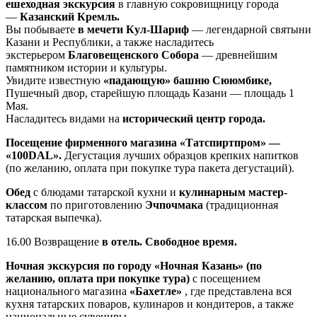
ешеходная экскурсия
в главную сокровищницу города
—
Казанский Кремль.
Вы побываете
в мечети Кул-Шариф
— легендарной святыни
Казани и Республики, а также насладитесь
экстерьером
Благовещенского Собора
— древнейшим
памятником истории и культуры.
Увидите известную
«падающую» башню Сююмбике,
Пушечный двор, старейшую площадь Казани — площадь 1
Мая.
Насладитесь видами на
исторический центр города.
Посещение фирменного магазина «Татспиртпром» —
«100DAL».
Дегустация лучших образцов крепких напитков
(по желанию, оплата при покупке тура пакета дегустаций).
Обед
с блюдами татарской кухни и
кулинарным мастер-
классом
по приготовлению
Эчпочмака
(традиционная
татарская выпечка).
16.00 Возвращение
в отель. Свободное время.
Ночная экскурсия по городу «Ночная Казань» (по
желанию, оплата при покупке тура)
с посещением
национального магазина
«Бахетле»
, где представлена вся
кухня татарских поваров, кулинаров и кондитеров, а также
национальные сувениры.