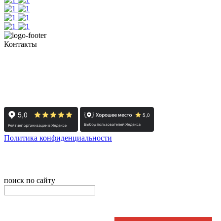
Контакты
+7 (351) 700-11-10, 200-99-10
454091, г. Челябинск, ул. Карла Маркса, д. 83
Реестровый номер туроператора - РТО 022613
Политика конфиденциальности
© 2008-2024 - Администратор сайта ООО ТК "Вита трэвел",
ИНН 7452023824
поиск по сайту
онлайн оплата
Введите номер счета / договора