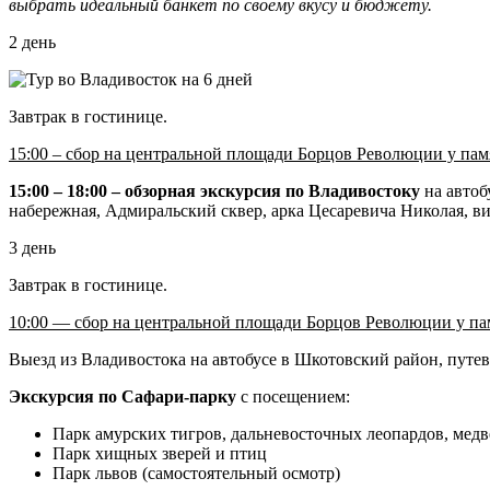
выбрать идеальный банкет по своему вкусу и бюджету.
2 день
Завтрак в гостинице.
15:00 – сбор на центральной площади Борцов Революции у пам
15:00 – 18:00 – обзорная экскурсия по Владивостоку
на автоб
набережная, Адмиральский сквер, арка Цесаревича Николая, ви
3 день
Завтрак в гостинице.
10:00 — сбор на центральной площади Борцов Революции у па
Выезд из Владивостока на автобусе в Шкотовский район, путева
Экскурсия по Сафари-парку
с посещением:
Парк амурских тигров, дальневосточных леопардов, медв
Парк хищных зверей и птиц
Парк львов (самостоятельный осмотр)