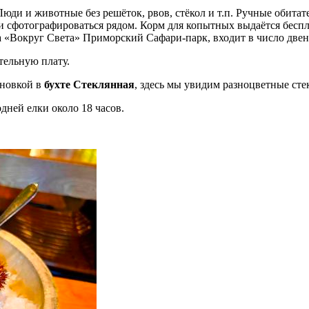
юди и животные без решёток, рвов, стёкол и т.п. Ручные обитат
и сфотографироваться рядом. Корм для копытных выдаётся беспл
ла «Вокруг Света» Приморский Сафари-парк, входит в число две
ительную плату.
ановкой в
бухте Стеклянная
, здесь мы увидим разноцветные ст
дней елки около 18 часов.