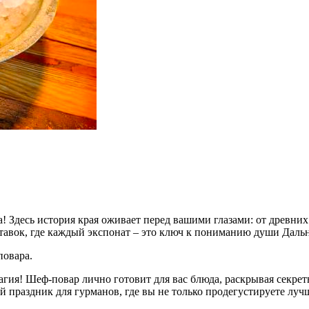
а! Здесь история края оживает перед вашими глазами: от древни
вок, где каждый экспонат – это ключ к пониманию души Дальн
овара.
агия! Шеф-повар лично готовит для вас блюда, раскрывая секрет
й праздник для гурманов, где вы не только продегустируете луч