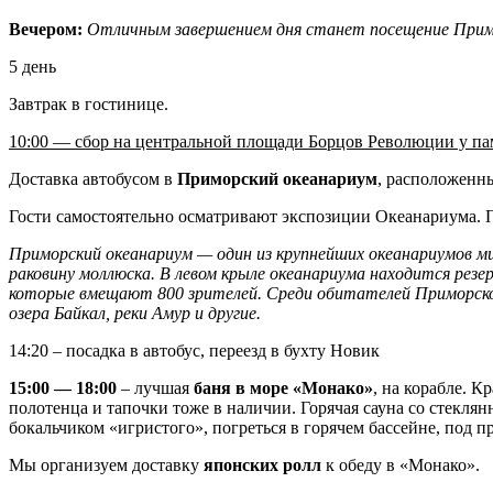
Вечером:
Отличным завершением дня станет посещение Прим
5 день
Завтрак в гостинице.
10:00 — сбор на центральной площади Борцов Революции у па
Доставка автобусом в
Приморский океанариум
, расположенны
Гости самостоятельно осматривают экспозиции Океанариума. П
Приморский океанариум — один из крупнейших океанариумов 
раковину моллюска. В левом крыле океанариума находится рез
которые вмещают 800 зрителей. Среди обитателей Приморского
озера Байкал, реки Амур и другие.
14:20 – посадка в автобус, переезд в бухту Новик
15:00 — 18:00
– лучшая
баня в море «Монако»
, на корабле. 
полотенца и тапочки тоже в наличии. Горячая сауна со стеклян
бокальчиком «игристого», погреться в горячем бассейне, под
Мы организуем доставку
японских ролл
к обеду в «Монако».