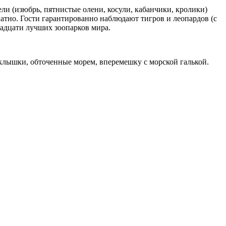
ели (изюбрь, пятнистые олени, косули, кабанчики, кролики)
атно. Гости гарантированно наблюдают тигров и леопардов (с
надцати лучших зоопарков мира.
еклышки, обточенные морем, вперемешку с морской галькой.