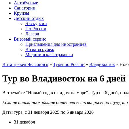
Автобусные
Санатории
Круизы
Детский отдых
Экскурсии
По России
Лагеря
Визовый сервис
Приглашения для иностранцев
Визы за рубеж
Медицинская страховка
Вита трэвел Челябинск
»
Туры по России
»
Владивосток
» Новы
Тур во Владивосток на 6 дней
Встречайте "Новый год в с видом на море"! Тур на 6 дней, по
Если не нашли подходящие даты или есть вопросы по туру, т
Даты тура: с 31 декабря 2025 по 5 января 2026
31 декабря