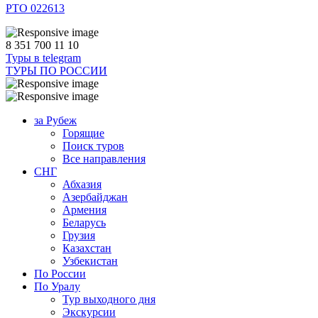
РТО 022613
8 351 700 11 10
Туры в telegram
ТУРЫ ПО РОССИИ
за Рубеж
Горящие
Поиск туров
Все направления
СНГ
Абхазия
Азербайджан
Армения
Беларусь
Грузия
Казахстан
Узбекистан
По России
По Уралу
Тур выходного дня
Экскурсии