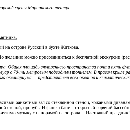
орской сцены Мариинского театра.
мятника.
й на острове Русский в бухте Житкова.
о желанию можно присоединиться к бесплатной экскурсии (расп
мира. Общая площадь внутреннего пространства почти пять фу
ервуар с 70-ти метровым подводным тоннелем. В правом крыле р
 океанариума — представители всех океанов и климатических з
Красивый банкетный зал со стеклянной стеной, кожаными диванами
ной стеной, прорубь. И фишка бани – открытый горячий бассейн с
 приятную музыку с панорамой на острова… Настоящий праздник!