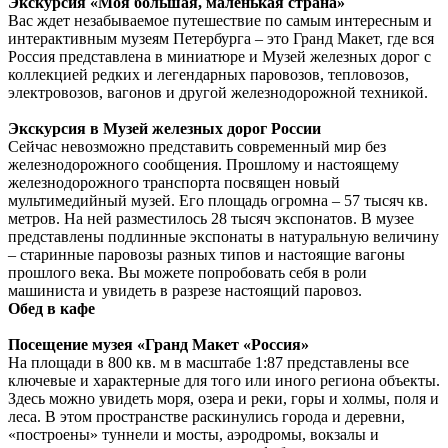
Экскурсия «Моя большая, маленькая страна»
Вас ждет незабываемое путешествие по самым интересным и
интерактивным музеям Петербурга – это Гранд Макет, где вся
Россия представлена в миниатюре и Музей железных дорог с
коллекцией редких и легендарных паровозов, тепловозов,
электровозов, вагонов и другой железнодорожной техникой.
Экскурсия в Музей железных дорог России
Сейчас невозможно представить современный мир без
железнодорожного сообщения. Прошлому и настоящему
железнодорожного транспорта посвящен новый
мультимедийный музей. Его площадь огромна – 57 тысяч кв.
метров. На ней разместилось 28 тысяч экспонатов. В музее
представлены подлинные экспонаты в натуральную величину
– старинные паровозы разных типов и настоящие вагоны
прошлого века. Вы можете попробовать себя в роли
машиниста и увидеть в разрезе настоящий паровоз.
Обед в кафе
Посещение музея «Гранд Макет «Россия»
На площади в 800 кв. м в масштабе 1:87 представлены все
ключевые и характерные для того или иного региона объекты.
Здесь можно увидеть моря, озера и реки, горы и холмы, поля и
леса. В этом пространстве раскинулись города и деревни,
«построены» туннели и мосты, аэродромы, вокзалы и