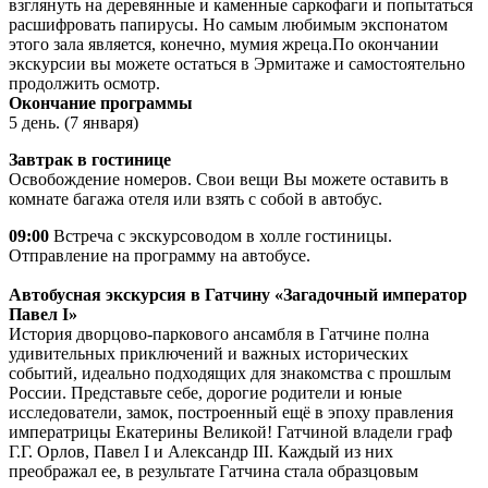
взглянуть на деревянные и каменные саркофаги и попытаться
расшифровать папирусы. Но самым любимым экспонатом
этого зала является, конечно, мумия жреца.По окончании
экскурсии вы можете остаться в Эрмитаже и самостоятельно
продолжить осмотр.
Окончание программы
5 день. (7 января)
Завтрак в гостинице
Освобождение номеров. Свои вещи Вы можете оставить в
комнате багажа отеля или взять с собой в автобус.
09:00
Встреча с экскурсоводом в холле гостиницы.
Отправление на программу на автобусе.
Автобусная экскурсия в Гатчину «Загадочный император
Павел I»
История дворцово-паркового ансамбля в Гатчине полна
удивительных приключений и важных исторических
событий, идеально подходящих для знакомства с прошлым
России. Представьте себе, дорогие родители и юные
исследователи, замок, построенный ещё в эпоху правления
императрицы Екатерины Великой! Гатчиной владели граф
Г.Г. Орлов, Павел I и Александр III. Каждый из них
преображал ее, в результате Гатчина стала образцовым