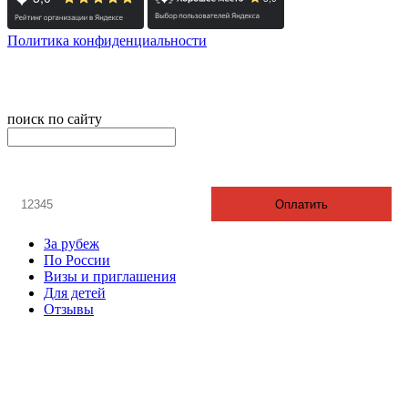
Политика конфиденциальности
© 2008-2024 - Администратор сайта ООО ТК "Вита трэвел",
ИНН 7452023824
поиск по сайту
онлайн оплата
Введите номер счета / договора
Оплатить
За рубеж
По России
Визы и приглашения
Для детей
Отзывы