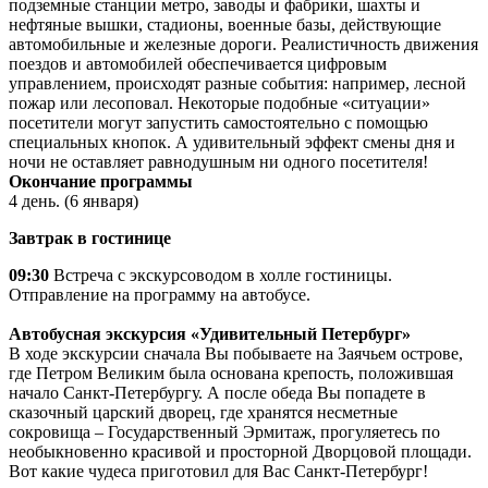
подземные станции метро, заводы и фабрики, шахты и
нефтяные вышки, стадионы, военные базы, действующие
автомобильные и железные дороги. Реалистичность движения
поездов и автомобилей обеспечивается цифровым
управлением, происходят разные события: например, лесной
пожар или лесоповал. Некоторые подобные «ситуации»
посетители могут запустить самостоятельно с помощью
специальных кнопок. А удивительный эффект смены дня и
ночи не оставляет равнодушным ни одного посетителя!
Окончание программы
4 день. (6 января)
Завтрак в гостинице
09:30
Встреча с экскурсоводом в холле гостиницы.
Отправление на программу на автобусе.
Автобусная экскурсия «Удивительный Петербург»
В ходе экскурсии сначала Вы побываете на Заячьем острове,
где Петром Великим была основана крепость, положившая
начало Санкт-Петербургу. А после обеда Вы попадете в
сказочный царский дворец, где хранятся несметные
сокровища – Государственный Эрмитаж, прогуляетесь по
необыкновенно красивой и просторной Дворцовой площади.
Вот какие чудеса приготовил для Вас Санкт-Петербург!