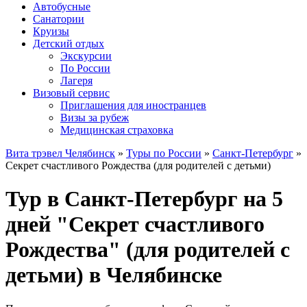
Автобусные
Санатории
Круизы
Детский отдых
Экскурсии
По России
Лагеря
Визовый сервис
Приглашения для иностранцев
Визы за рубеж
Медицинская страховка
Вита трэвел Челябинск
»
Туры по России
»
Санкт-Петербург
»
Секрет счастливого Рождества (для родителей с детьми)
Тур в Санкт-Петербург на 5
дней "Секрет счастливого
Рождества" (для родителей с
детьми) в Челябинске