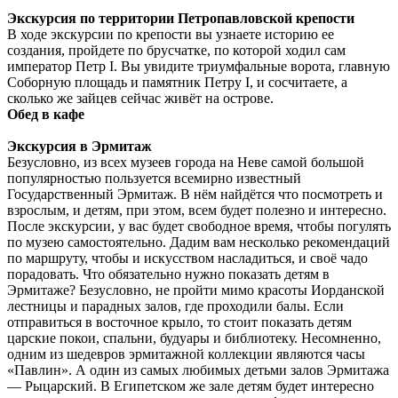
Экскурсия по территории Петропавловской крепости
В ходе экскурсии по крепости вы узнаете историю ее
создания, пройдете по брусчатке, по которой ходил сам
император Петр I. Вы увидите триумфальные ворота, главную
Соборную площадь и памятник Петру I, и сосчитаете, а
сколько же зайцев сейчас живёт на острове.
Обед в кафе
Экскурсия в Эрмитаж
Безусловно, из всех музеев города на Неве самой большой
популярностью пользуется всемирно известный
Государственный Эрмитаж. В нём найдётся что посмотреть и
взрослым, и детям, при этом, всем будет полезно и интересно.
После экскурсии, у вас будет свободное время, чтобы погулять
по музею самостоятельно. Дадим вам несколько рекомендаций
по маршруту, чтобы и искусством насладиться, и своё чадо
порадовать. Что обязательно нужно показать детям в
Эрмитаже? Безусловно, не пройти мимо красоты Иорданской
лестницы и парадных залов, где проходили балы. Если
отправиться в восточное крыло, то стоит показать детям
царские покои, спальни, будуары и библиотеку. Несомненно,
одним из шедевров эрмитажной коллекции являются часы
«Павлин». А один из самых любимых детьми залов Эрмитажа
— Рыцарский. В Египетском же зале детям будет интересно